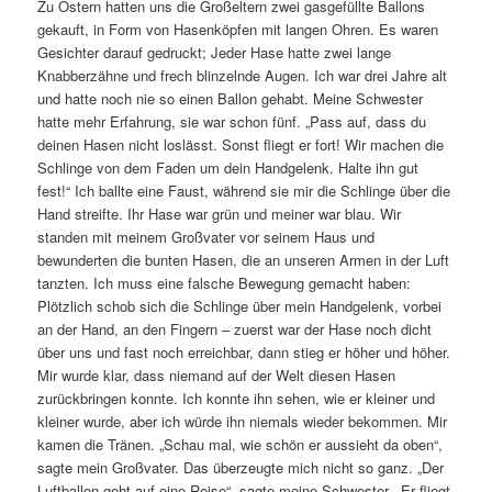
Zu Ostern hatten uns die Großeltern zwei gasgefüllte Ballons
gekauft, in Form von Hasenköpfen mit langen Ohren. Es waren
Gesichter darauf gedruckt; Jeder Hase hatte zwei lange
Knabberzähne und frech blinzelnde Augen. Ich war drei Jahre alt
und hatte noch nie so einen Ballon gehabt. Meine Schwester
hatte mehr Erfahrung, sie war schon fünf. „Pass auf, dass du
deinen Hasen nicht loslässt. Sonst fliegt er fort! Wir machen die
Schlinge von dem Faden um dein Handgelenk. Halte ihn gut
fest!“ Ich ballte eine Faust, während sie mir die Schlinge über die
Hand streifte. Ihr Hase war grün und meiner war blau. Wir
standen mit meinem Großvater vor seinem Haus und
bewunderten die bunten Hasen, die an unseren Armen in der Luft
tanzten. Ich muss eine falsche Bewegung gemacht haben:
Plötzlich schob sich die Schlinge über mein Handgelenk, vorbei
an der Hand, an den Fingern – zuerst war der Hase noch dicht
über uns und fast noch erreichbar, dann stieg er höher und höher.
Mir wurde klar, dass niemand auf der Welt diesen Hasen
zurückbringen konnte. Ich konnte ihn sehen, wie er kleiner und
kleiner wurde, aber ich würde ihn niemals wieder bekommen. Mir
kamen die Tränen. „Schau mal, wie schön er aussieht da oben“,
sagte mein Großvater. Das überzeugte mich nicht so ganz. „Der
Luftballon geht auf eine Reise“, sagte meine Schwester. „Er fliegt