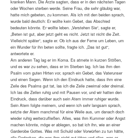
kranken Mann. Die Ärzte sagten, dass er in den nächsten Tagen
oder Wochen sterben werde. Seine Frau, die sehr gläubig war,
hatte mich gebeten, zu kommen. Als ich mit den beiden sprach,
wurde bald deutlich: Er wollte kein Gebet, das Abschied
bedeuten könnte. Er wollte leben. „Verstehen Sie“, sagte er,
„Beten ist gut, aber jetzt geht es nicht. Jetzt ist nicht die Zeit.
Vielleicht später“, sagte er. Ob ich aus der Ferne um Leben, um
ein Wunder für ihn beten sollte, fragte ich. „Das ist gut“,
antwortete er.
Am anderen Tag lag er im Koma. Es atmete in kurzen Stößen,
und es war zu sehen, dass er im Sterben lag. Ich las ihm den
Psalm vom guten Hirten vor, sprach ein Gebet, das Vaterunser
und einen Segen. Wenn ich den Eindruck hatte, dass ihm eine
Zeile des Psalms gut tat, las ich die Zeile zweimal oder dreimal.
Ich las die Zeilen ruhig und mit Pausen vor, und wir hatten den
Eindruck, dass darüber auch sein Atem immer ruhiger wurde.
Sein Atem folgte meinem, und wenn ich sehr langsam sprach,
setzte der Atem manchmal für eine Weile aus, um danach doch
wieder ruhig weiterzufließen. Alles, was ihm Kummer oder Angst
machen könnte, möge er ablegen, so bat ich ihn, wie an einer
Garderobe Gottes. Was mit Schuld oder Vorwürfen zu tun hätte,
alle Gedanken, die was ihm nicht gut täten und alles, was er