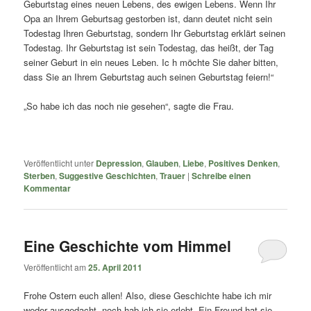
Geburtstag eines neuen Lebens, des ewigen Lebens. Wenn Ihr
Opa an Ihrem Geburtsag gestorben ist, dann deutet nicht sein
Todestag Ihren Geburtstag, sondern Ihr Geburtstag erklärt seinen
Todestag. Ihr Geburtstag ist sein Todestag, das heißt, der Tag
seiner Geburt in ein neues Leben. Ic h möchte Sie daher bitten,
dass Sie an Ihrem Geburtstag auch seinen Geburtstag feiern!“
„So habe ich das noch nie gesehen“, sagte die Frau.
Veröffentlicht unter
Depression
,
Glauben
,
Liebe
,
Positives Denken
,
Sterben
,
Suggestive Geschichten
,
Trauer
|
Schreibe einen
Kommentar
Eine Geschichte vom Himmel
Veröffentlicht am
25. April 2011
Frohe Ostern euch allen! Also, diese Geschichte habe ich mir
weder ausgedacht, noch hab ich sie erlebt. Ein Freund hat sie