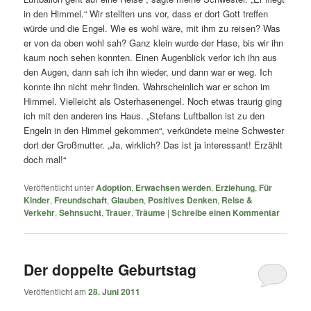
in den Himmel.“ Wir stellten uns vor, dass er dort Gott treffen
würde und die Engel. Wie es wohl wäre, mit ihm zu reisen? Was
er von da oben wohl sah? Ganz klein wurde der Hase, bis wir ihn
kaum noch sehen konnten. Einen Augenblick verlor ich ihn aus
den Augen, dann sah ich ihn wieder, und dann war er weg. Ich
konnte ihn nicht mehr finden. Wahrscheinlich war er schon im
Himmel. Vielleicht als Osterhasenengel. Noch etwas traurig ging
ich mit den anderen ins Haus. „Stefans Luftballon ist zu den
Engeln in den Himmel gekommen“, verkündete meine Schwester
dort der Großmutter. „Ja, wirklich? Das ist ja interessant! Erzählt
doch mal!“
Veröffentlicht unter
Adoption
,
Erwachsen werden
,
Erziehung
,
Für
Kinder
,
Freundschaft
,
Glauben
,
Positives Denken
,
Reise &
Verkehr
,
Sehnsucht
,
Trauer
,
Träume
|
Schreibe einen Kommentar
Der doppelte Geburtstag
Veröffentlicht am
28. Juni 2011