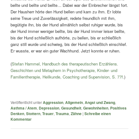
bellte und bellte und bellte… Dabei war der Einbrecher längst fort.
Der Hausherr hörte den Hund bellen und kam zu ihm. Er lobte
seine Treue und Zuverlässigkeit, redete freundlich mit ihm,
begütigte ihn, bis der Hund allmählich selbst ruhiger wurde, bis
der Hund immer weniger bellte, bis der Hund immer leiser bellte,
bis der Hund schließlich aufhörte, zu bellen, bis er schließlich
ganz still wurde und schwieg, bis der Hund schließlich einschlief.
Er wusste, er war ein guter Wachhund. Jetzt konnte er ruhen.
(
Stefan Hammel, Handbuch des therapeutischen Erzählens.
Geschichten und Metaphern in Psychotherapie, Kinder- und
Familientherapie, Heilkunde, Coaching und Supervision, S. 77f.
)
Veröffentlicht unter
Aggression
,
Allgemein
,
Angst und Zwang
,
Asthma / Atem
,
Depression
,
Gesundheit
,
Gewohnheiten
,
Positives
Denken
,
Stottern
,
Trauer
,
Trauma
,
Zähne
|
Schreibe einen
Kommentar