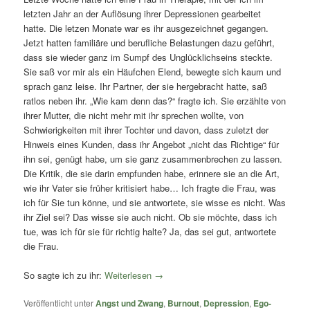
letzten Jahr an der Auflösung ihrer Depressionen gearbeitet
hatte. Die letzen Monate war es ihr ausgezeichnet gegangen.
Jetzt hatten familiäre und berufliche Belastungen dazu geführt,
dass sie wieder ganz im Sumpf des Unglücklichseins steckte.
Sie saß vor mir als ein Häufchen Elend, bewegte sich kaum und
sprach ganz leise. Ihr Partner, der sie hergebracht hatte, saß
ratlos neben ihr. „Wie kam denn das?“ fragte ich. Sie erzählte von
ihrer Mutter, die nicht mehr mit ihr sprechen wollte, von
Schwierigkeiten mit ihrer Tochter und davon, dass zuletzt der
Hinweis eines Kunden, dass ihr Angebot „nicht das Richtige“ für
ihn sei, genügt habe, um sie ganz zusammenbrechen zu lassen.
Die Kritik, die sie darin empfunden habe, erinnere sie an die Art,
wie ihr Vater sie früher kritisiert habe… Ich fragte die Frau, was
ich für Sie tun könne, und sie antwortete, sie wisse es nicht. Was
ihr Ziel sei? Das wisse sie auch nicht. Ob sie möchte, dass ich
tue, was ich für sie für richtig halte? Ja, das sei gut, antwortete
die Frau.
So sagte ich zu ihr:
Weiterlesen
→
Veröffentlicht unter
Angst und Zwang
,
Burnout
,
Depression
,
Ego-