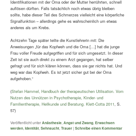
Identifikationen mit der Oma oder der Mutter herrührten, schnell
auflösen dürften. Falls tatsächlich noch etwas übrig bleiben
sollte, habe dieser Teil des Schmerzes vielleicht eine körperliche
Signalfunktion – allerdings gehe es wahrscheinlich um etwas
anderes als um Krebs.
Achtzehn Tage später teilte die Kunstlehrerin mit: Die
Anweisungen „für das Kopfweh und die Oma […] hat die junge
Frau voller Freude aufgegriffen und für sich umgesetzt. In dieser
Zeit ist sie auch direkt zu einem Arzt gegangen, hat selber
gefragt und für sich klären können, dass sie gar nichts hat. Und
weg war das Kopfweh. Es ist jetzt sicher gut bei der Oma
aufgehoben.“
(
Stefan Hammel, Handbuch der therapeutischen Utilisation. Vom
Nutzen des Unnützen in Psychotherapie, Kinder- und
Familientherapie, Heilkunde und Beratung. Klett-Cotta 2011
, S.
57)
Veröffentlicht unter
Anästhesie
,
Angst und Zwang
,
Erwachsen
werden
,
Identität
,
Sehnsucht
,
Trauer
|
Schreibe einen Kommentar