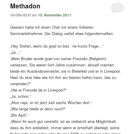
Methadon
Veröffentlicht am
15. November 2011
Gestern hatte ich einen Chat mit einem früheren
Seminarteilnehmer. Der Dialog verlief etwa folgendermaßen:
„Hey Stefan, wenn du grad on bist, ‘ne kurze Frage…“
„Ja…“
„Mein Bruder wurde grad von seiner Freundin (Belgierin)
verlassen. Sie waren fünf Jahre zusammen, aktuell machen
beide ein Auslandssemester, sie in Bielefeld und er in Liverpool.
Hast du eine Idee wie ich ihm am besten helfen kann, das zu
verwinden?“
„Hat er Freunde da in Liverpool?“
„Ja, schon.“
„Also naja, er ist jetzt seit sechs Wochen dort.“
„Wie lange bleibt er denn noch?“
„Bis April.“
„Wenn ihr euch gut versteht, ist es vielleicht eine Möglichkeit,
dass du ihm anbietest, immer wenn er ernsthaft überlegt, seine
Exfreundin anzurufen oder ihr eine SMS zu schicken oder einen