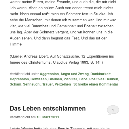
waren: meine Eltern, meine Freunde, und auch die, die mir nicht
lieb waren. Aber ich spüre: Auch von denen trennt mich nichts
mehr. Noch einmal reißt mich ein Schmerz fast in Stücke. Ich
sehe die Menschen, mit denen ich zusammen war. Und mir wird
klar, wie viel Dummheit und Gemeinheit und Bosheit zwischen
uns lag. Aber der Schmerz vergeht, und wir können uns in die
Augen sehen. Und dann beginnt das Fest. Und das ist der
Himmel.
(Quelle: Andreas Ebert, Auf Schatzsuche. 12 Expeditionen ins
Innere des Christentums, Claudius Verlag 1993, S. 14f.)
Veröffentlicht unter
Aggression
,
Angst und Zwang
,
Dankbarkeit
,
Depression
,
Gewissen
,
Glauben
,
Identität
,
Liebe
,
Positives Denken
,
Scham
,
Sehnsucht
,
Trauer
,
Verzeihen
|
Schreibe einen Kommentar
Das Leben entschlammen
1
Veröffentlicht am
10. März 2011
Letzte Woche hatte ich eine Frau in Therapie, mit der ich im