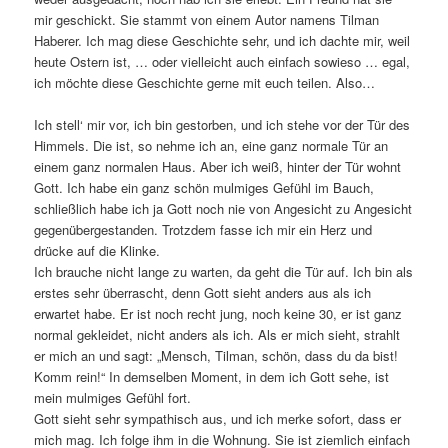
mir geschickt. Sie stammt von einem Autor namens Tilman
Haberer. Ich mag diese Geschichte sehr, und ich dachte mir, weil
heute Ostern ist, … oder vielleicht auch einfach sowieso … egal,
ich möchte diese Geschichte gerne mit euch teilen. Also…
Ich stell‘ mir vor, ich bin gestorben, und ich stehe vor der Tür des
Himmels. Die ist, so nehme ich an, eine ganz normale Tür an
einem ganz normalen Haus. Aber ich weiß, hinter der Tür wohnt
Gott. Ich habe ein ganz schön mulmiges Gefühl im Bauch,
schließlich habe ich ja Gott noch nie von Angesicht zu Angesicht
gegenübergestanden. Trotzdem fasse ich mir ein Herz und
drücke auf die Klinke.
Ich brauche nicht lange zu warten, da geht die Tür auf. Ich bin als
erstes sehr überrascht, denn Gott sieht anders aus als ich
erwartet habe. Er ist noch recht jung, noch keine 30, er ist ganz
normal gekleidet, nicht anders als ich. Als er mich sieht, strahlt
er mich an und sagt: „Mensch, Tilman, schön, dass du da bist!
Komm rein!“ In demselben Moment, in dem ich Gott sehe, ist
mein mulmiges Gefühl fort.
Gott sieht sehr sympathisch aus, und ich merke sofort, dass er
mich mag. Ich folge ihm in die Wohnung. Sie ist ziemlich einfach