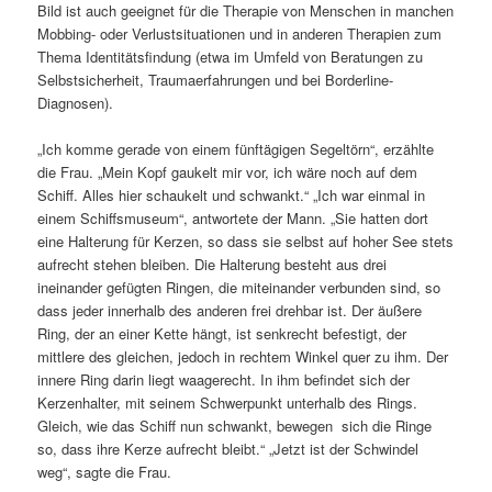
Bild ist auch geeignet für die Therapie von Menschen in manchen
Mobbing- oder Verlustsituationen und in anderen Therapien zum
Thema Identitätsfindung (etwa im Umfeld von Beratungen zu
Selbstsicherheit, Traumaerfahrungen und bei Borderline-
Diagnosen).
„Ich komme gerade von einem fünftägigen Segeltörn“, erzählte
die Frau. „Mein Kopf gaukelt mir vor, ich wäre noch auf dem
Schiff. Alles hier schaukelt und schwankt.“ „Ich war einmal in
einem Schiffsmuseum“, antwortete der Mann. „Sie hatten dort
eine Halterung für Kerzen, so dass sie selbst auf hoher See stets
aufrecht stehen bleiben. Die Halterung besteht aus drei
ineinander gefügten Ringen, die miteinander verbunden sind, so
dass jeder innerhalb des anderen frei drehbar ist. Der äußere
Ring, der an einer Kette hängt, ist senkrecht befestigt, der
mittlere des gleichen, jedoch in rechtem Winkel quer zu ihm. Der
innere Ring darin liegt waagerecht. In ihm befindet sich der
Kerzenhalter, mit seinem Schwerpunkt unterhalb des Rings.
Gleich, wie das Schiff nun schwankt, bewegen sich die Ringe
so, dass ihre Kerze aufrecht bleibt.“ „Jetzt ist der Schwindel
weg“, sagte die Frau.