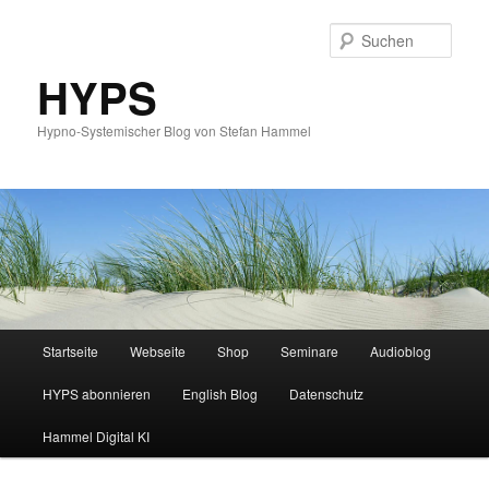
Such
HYPS
Hypno-Systemischer Blog von Stefan Hammel
Hauptmenü
Startseite
Webseite
Shop
Seminare
Audioblog
Zum
Zum
HYPS abonnieren
English Blog
Datenschutz
primären
sekundären
Hammel Digital KI
Inhalt
Inhalt