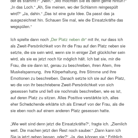
der es stammt?“ „Nein.“ „Wo möchten Sie es denn gerne hintun?“
„In das Loch.“ „Ah, Sie meinen, wo der Schlamm reingespült
wird?“ „Ja, dahin.“ „Das ist eine gute Idee. Da passt das ja
ausgezeichnet hin. Schauen Sie mal, wie die Einsatzkräfte das
wegspülen.“
Ich spielte dann noch
„Der Platz neben dir“
mit ihr, nur dass ich
als Zweit-Persönlichkeit von ihr die Frau auf den Platz neben sie
setzte, die sie sein wird, wenn sie in einiger Zeit glücklicher sein
wird, als sie es jetzt noch für möglich hält. Ich bat sie, mir die
Frau, die sie dann ist, genau zu beschreiben, ihren Atem, ihre
Muskelspannung, ihre Körperhaltung, ihre Stimme und ihre
Emotionen zu beschreiben. Danach setzte ich sie auf den Platz,
wo die von ihr beschriebene Zweit-Persönlichkeit von sich
gesessen hatte und ließ sie nochmals beschreiben, wie es ist,
auf deren Platz zu sitzen. Alles Positive verstärkte ich, alles
eher Schwächende erklärte ich als Einwurf von der Frau, als die
sie eben noch auf einem anderen Platz gesessen hatte.
„Wie weit sind denn jetzt die Einsatzkräfte?“, fragte ich. „Ziemlich
weit. Die machen jetzt den Rest noch sauber.“ „Dann kann ich
Sie ja jetzt gehen lassen, oder?“ „Ja, das können sie.“ Fröhlich