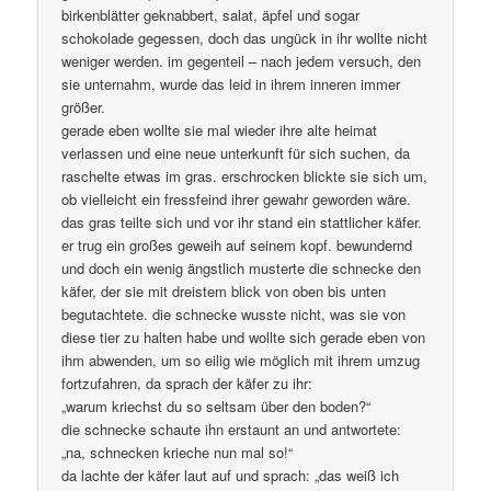
birkenblätter geknabbert, salat, äpfel und sogar
schokolade gegessen, doch das ungück in ihr wollte nicht
weniger werden. im gegenteil – nach jedem versuch, den
sie unternahm, wurde das leid in ihrem inneren immer
größer.
gerade eben wollte sie mal wieder ihre alte heimat
verlassen und eine neue unterkunft für sich suchen, da
raschelte etwas im gras. erschrocken blickte sie sich um,
ob vielleicht ein fressfeind ihrer gewahr geworden wäre.
das gras teilte sich und vor ihr stand ein stattlicher käfer.
er trug ein großes geweih auf seinem kopf. bewundernd
und doch ein wenig ängstlich musterte die schnecke den
käfer, der sie mit dreistem blick von oben bis unten
begutachtete. die schnecke wusste nicht, was sie von
diese tier zu halten habe und wollte sich gerade eben von
ihm abwenden, um so eilig wie möglich mit ihrem umzug
fortzufahren, da sprach der käfer zu ihr:
„warum kriechst du so seltsam über den boden?“
die schnecke schaute ihn erstaunt an und antwortete:
„na, schnecken krieche nun mal so!“
da lachte der käfer laut auf und sprach: „das weiß ich