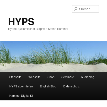
Such
HYPS
Hypno-Systemischer Blog von Stefan Hammel
Hauptmenü
Startseite
Webseite
Shop
Seminare
Audioblog
Zum
Zum
HYPS abonnieren
English Blog
Datenschutz
primären
sekundären
Hammel Digital KI
Inhalt
Inhalt