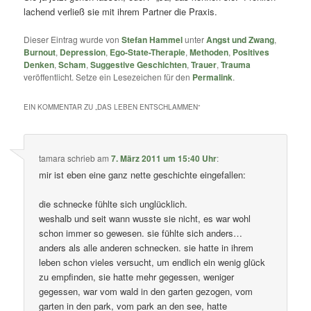
lachend verließ sie mit ihrem Partner die Praxis.
Dieser Eintrag wurde von
Stefan Hammel
unter
Angst und Zwang
,
Burnout
,
Depression
,
Ego-State-Therapie
,
Methoden
,
Positives
Denken
,
Scham
,
Suggestive Geschichten
,
Trauer
,
Trauma
veröffentlicht. Setze ein Lesezeichen für den
Permalink
.
EIN KOMMENTAR ZU „
DAS LEBEN ENTSCHLAMMEN
“
tamara
schrieb
am
7. März 2011 um 15:40 Uhr
:
mir ist eben eine ganz nette geschichte eingefallen:
die schnecke fühlte sich unglücklich.
weshalb und seit wann wusste sie nicht, es war wohl
schon immer so gewesen. sie fühlte sich anders…
anders als alle anderen schnecken. sie hatte in ihrem
leben schon vieles versucht, um endlich ein wenig glück
zu empfinden, sie hatte mehr gegessen, weniger
gegessen, war vom wald in den garten gezogen, vom
garten in den park, vom park an den see, hatte