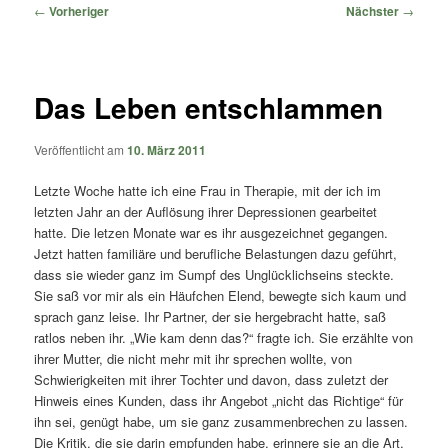
springen
springen
Beitragsnavigation
←
Vorheriger
Nächster
→
Das Leben entschlammen
Veröffentlicht am
10. März 2011
Letzte Woche hatte ich eine Frau in Therapie, mit der ich im
letzten Jahr an der Auflösung ihrer Depressionen gearbeitet
hatte. Die letzen Monate war es ihr ausgezeichnet gegangen.
Jetzt hatten familiäre und berufliche Belastungen dazu geführt,
dass sie wieder ganz im Sumpf des Unglücklichseins steckte.
Sie saß vor mir als ein Häufchen Elend, bewegte sich kaum und
sprach ganz leise. Ihr Partner, der sie hergebracht hatte, saß
ratlos neben ihr. „Wie kam denn das?“ fragte ich. Sie erzählte von
ihrer Mutter, die nicht mehr mit ihr sprechen wollte, von
Schwierigkeiten mit ihrer Tochter und davon, dass zuletzt der
Hinweis eines Kunden, dass ihr Angebot „nicht das Richtige“ für
ihn sei, genügt habe, um sie ganz zusammenbrechen zu lassen.
Die Kritik, die sie darin empfunden habe, erinnere sie an die Art,