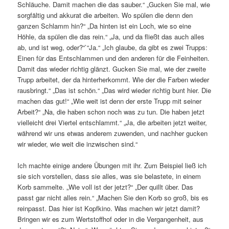
Schläuche. Damit machen die das sauber.“ „Gucken Sie mal, wie
sorgfältig und akkurat die arbeiten. Wo spülen die denn den
ganzen Schlamm hin?“ „Da hinten ist ein Loch, wie so eine
Höhle, da spülen die das rein.“ „Ja, und da fließt das auch alles
ab, und ist weg, oder?“`“Ja.“ „Ich glaube, da gibt es zwei Trupps:
Einen für das Entschlammen und den anderen für die Feinheiten.
Damit das wieder richtig glänzt. Gucken Sie mal, wie der zweite
Trupp arbeitet, der da hinterherkommt. Wie der die Farben wieder
rausbringt.“ „Das ist schön.“ „Das wird wieder richtig bunt hier. Die
machen das gut!“ „Wie weit ist denn der erste Trupp mit seiner
Arbeit?“ „Na, die haben schon noch was zu tun. Die haben jetzt
vielleicht drei Viertel entschlammt.“ „Ja, die arbeiten jetzt weiter,
während wir uns etwas anderem zuwenden, und nachher gucken
wir wieder, wie weit die inzwischen sind.“
Ich machte einige andere Übungen mit ihr. Zum Beispiel ließ ich
sie sich vorstellen, dass sie alles, was sie belastete, in einem
Korb sammelte. „Wie voll ist der jetzt?“ „Der quillt über. Das
passt gar nicht alles rein.“ „Machen Sie den Korb so groß, bis es
reinpasst. Das hier ist Kopfkino. Was machen wir jetzt damit?
Bringen wir es zum Wertstoffhof oder in die Vergangenheit, aus