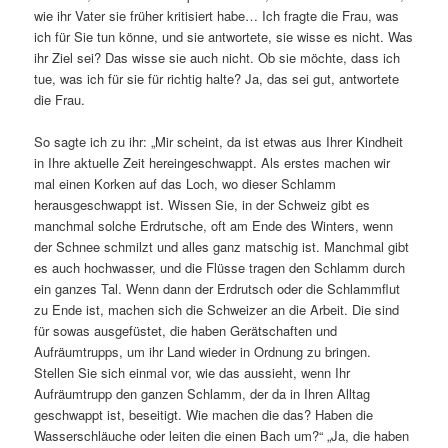
wie ihr Vater sie früher kritisiert habe… Ich fragte die Frau, was
ich für Sie tun könne, und sie antwortete, sie wisse es nicht. Was
ihr Ziel sei? Das wisse sie auch nicht. Ob sie möchte, dass ich
tue, was ich für sie für richtig halte? Ja, das sei gut, antwortete
die Frau.
So sagte ich zu ihr:
„Mir scheint, da ist etwas aus Ihrer Kindheit
in Ihre aktuelle Zeit hereingeschwappt. Als erstes machen wir
mal einen Korken auf das Loch, wo dieser Schlamm
herausgeschwappt ist. Wissen Sie, in der Schweiz gibt es
manchmal solche Erdrutsche, oft am Ende des Winters, wenn
der Schnee schmilzt und alles ganz matschig ist. Manchmal gibt
es auch hochwasser, und die Flüsse tragen den Schlamm durch
ein ganzes Tal. Wenn dann der Erdrutsch oder die Schlammflut
zu Ende ist, machen sich die Schweizer an die Arbeit. Die sind
für sowas ausgefüstet, die haben Gerätschaften und
Aufräumtrupps, um ihr Land wieder in Ordnung zu bringen.
Stellen Sie sich einmal vor, wie das aussieht, wenn Ihr
Aufräumtrupp den ganzen Schlamm, der da in Ihren Alltag
geschwappt ist, beseitigt. Wie machen die das? Haben die
Wasserschläuche oder leiten die einen Bach um?“ „Ja, die haben