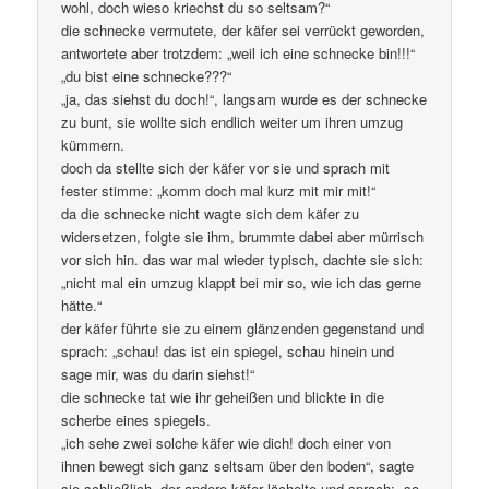
wohl, doch wieso kriechst du so seltsam?“
die schnecke vermutete, der käfer sei verrückt geworden,
antwortete aber trotzdem: „weil ich eine schnecke bin!!!“
„du bist eine schnecke???“
„ja, das siehst du doch!“, langsam wurde es der schnecke
zu bunt, sie wollte sich endlich weiter um ihren umzug
kümmern.
doch da stellte sich der käfer vor sie und sprach mit
fester stimme: „komm doch mal kurz mit mir mit!“
da die schnecke nicht wagte sich dem käfer zu
widersetzen, folgte sie ihm, brummte dabei aber mürrisch
vor sich hin. das war mal wieder typisch, dachte sie sich:
„nicht mal ein umzug klappt bei mir so, wie ich das gerne
hätte.“
der käfer führte sie zu einem glänzenden gegenstand und
sprach: „schau! das ist ein spiegel, schau hinein und
sage mir, was du darin siehst!“
die schnecke tat wie ihr geheißen und blickte in die
scherbe eines spiegels.
„ich sehe zwei solche käfer wie dich! doch einer von
ihnen bewegt sich ganz seltsam über den boden“, sagte
sie schließlich. der andere käfer lächelte und sprach: „so,