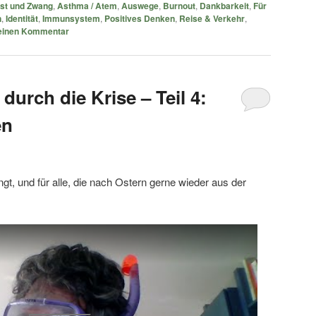
st und Zwang
,
Asthma / Atem
,
Auswege
,
Burnout
,
Dankbarkeit
,
Für
n
,
Identität
,
Immunsystem
,
Positives Denken
,
Reise & Verkehr
,
 einen Kommentar
durch die Krise – Teil 4:
en
ngt, und für alle, die nach Ostern gerne wieder aus der