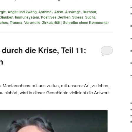
rgie
,
Angst und Zwang
,
Asthma / Atem
,
Auswege
,
Burnout
,
Glauben
,
Immunsystem
,
Positives Denken
,
Stress
,
Sucht
,
ches
,
Trauma
,
Vorurteile
,
Zirkularität
|
Schreibe einen Kommentar
durch die Krise, Teil 11:
n
 Mantarochens mit uns zu tun, mit unserer Art, zu leben,
 hinhört, wird in dieser Geschichte vielleicht die Antwort