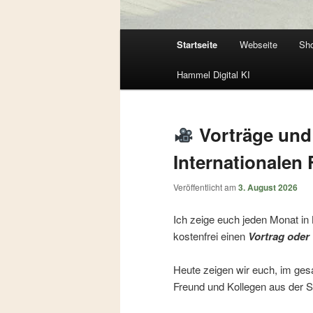
Hauptmenü
Startseite
Webseite
Sh
Zum
Zum
Hammel Digital KI
primären
sekundären
Inhalt
Inhalt
Vorträge und
springen
springen
Internationalen F
Veröffentlicht am
3. August 2026
Ich zeige euch jeden Monat in
kostenfrei einen
Vortrag ode
Heute zeigen wir euch, im g
Freund und Kollegen aus der 