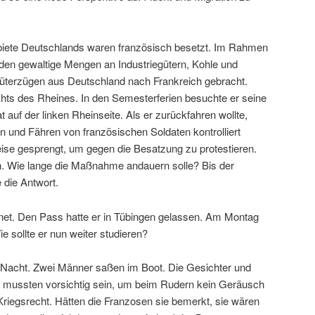
ebiete Deutschlands waren französisch besetzt. Im Rahmen
den gewaltige Mengen an Industriegütern, Kohle und
terzügen aus Deutschland nach Frankreich gebracht.
echts des Rheines. In den Semesterferien besuchte er seine
t auf der linken Rheinseite. Als er zurückfahren wollte,
ken und Fähren von französischen Soldaten kontrolliert
se gesprengt, um gegen die Besatzung zu protestieren.
n. Wie lange die Maßnahme andauern solle? Bis der
 die Antwort.
hnet. Den Pass hatte er in Tübingen gelassen. Am Montag
 sollte er nun weiter studieren?
 Nacht. Zwei Männer saßen im Boot. Die Gesichter und
e mussten vorsichtig sein, um beim Rudern kein Geräusch
Kriegsrecht. Hätten die Franzosen sie bemerkt, sie wären