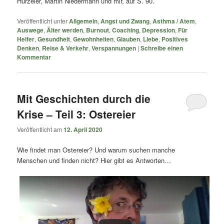
Hürzeler, Martin Niedermann und mir, auf S. 90.
Veröffentlicht unter
Allgemein
,
Angst und Zwang
,
Asthma / Atem
,
Auswege
,
Älter werden
,
Burnout
,
Coaching
,
Depression
,
Für
Helfer
,
Gesundheit
,
Gewohnheiten
,
Glauben
,
Liebe
,
Positives
Denken
,
Reise & Verkehr
,
Verspannungen
|
Schreibe einen
Kommentar
Mit Geschichten durch die
Krise – Teil 3: Ostereier
Veröffentlicht am
12. April 2020
Wie findet man Ostereier? Und warum suchen manche
Menschen und finden nicht? Hier gibt es Antworten…