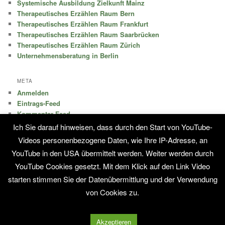
Systemische Ausbildung Zielkunft Mainz
Therapeutisches Erzählen Raum Bern
Therapeutisches Erzählen Raum Frankfurt
Therapeutisches Erzählen Raum Saarbrücken
Therapeutisches Erzählen Raum Zürich
Unternehmensberatung in Berlin
META
Anmelden
Eintrags-Feed
Kommentar-Feed
WordPress.org
Ich Sie darauf hinweisen, dass durch den Start von YouTube-
Videos personenbezogene Daten, wie Ihre IP-Adresse, an
KONTAKT
YouTube in den USA übermittelt werden. Weiter werden durch
Impressum
YouTube Cookies gesetzt. Mit dem Klick auf den Link Video
starten stimmen Sie der Datenübermittlung und der Verwendung
von Cookies zu.
Stolz präsentiert von WordPress
Akzeptieren