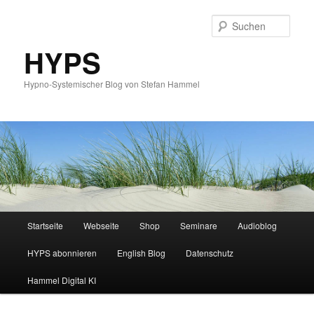
Such
HYPS
Hypno-Systemischer Blog von Stefan Hammel
Hauptmenü
Startseite
Webseite
Shop
Seminare
Audioblog
Zum
Zum
HYPS abonnieren
English Blog
Datenschutz
primären
sekundären
Hammel Digital KI
Inhalt
Inhalt