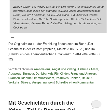
Zum Aktivieren des Videos bitte auf den Link klicken. Wir möchten Sie darauf
hinweisen, dass durch den Start des YouTube-Videos personenbezogene
Daten, wie Ihre IP-Adresse, an YouTube in den USA übermittelt werden.
Weiter werden durch YouTube Cookies gesetzt. Mit dem Klick auf den Link
Video starten, stimmen Sie der Datenübermittlung und der Verwendung von
Cookies zu.
Die Originaltexte zu der Erzählung finden sich im Buch „Der
Grashalm in der Wüste“ (impress, Mainz 2006, S. 20) und im
„Handbuch des Therapeutischen Erzählens“ (Klett-Cotta 2009, S.
52).
Veröffentlicht unter
Ambivalenz
,
Angst und Zwang
,
Asthma / Atem
,
Auswege
,
Burnout
,
Dankbarkeit
,
Für Kinder
,
Frage und Antwort
,
Glauben
,
Identität
,
Immunsystem
,
Positives Denken
,
Reise &
Verkehr
,
Stress
,
Verspannungen
|
Schreibe einen Kommentar
Mit Geschichten durch die