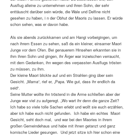
Ausflug alleine zu unternehmen und ihren Sohn, der sehr
enttäuscht darüber sein würde, die Wale und Delfine nicht
gesehen zu haben, i n der Obhut der Maoris zu lassen. Er würde
schon sehen, was er davon habe.
Als sie abends zurückkamen und am Hangi vorbeigingen, um
nach ihrem Essen zu sehen, saß da ein kleiner, einsamer Maori
Junge vor dem Ofen. Bei genauerem Hinsehen erkannten sie in
ihm ihren Sohn und gingen, ihr Ärger war inzwischen verraucht,
mit dem Gedanken, ihn wegen des verpassten Ausflugs trösten
zu müssen, zu ihm.
Der kleine Maori blickte auf und ein Strahlen ging über sein
Gesicht. „Mama“, rief er, „Papa. Wie gut, dass ihr endlich da
seid“.
Seine Mutter wollte ihn tröstend in die Arme schließen aber der
Junge war viel zu aufgeregt. „Wo wart ihr denn die ganze Zeit?
Ich habe so viele tolle Sachen erlebt und wollt sie euch erzählen,
aber ich habe euch nicht gefunden. Ich habe ein echtes Maori
Gesicht, seht doch mal, und war bei den Maories in ihrem
großen Gemeindehaus und habe mit ihnen getanzt und ganz
komische Lieder gesungen. Und jetzt sitze ich hier schon eine