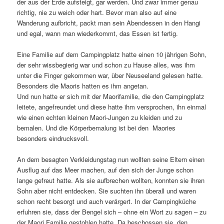
der aus der Erde aufsteigt, gar werden. Und zwar immer genau
richtig, nie zu weich oder hart. Bevor man also auf eine
Wanderung aufbricht, packt man sein Abendessen in den Hangi
und egal, wann man wiederkommt, das Essen ist fertig.
Eine Familie auf dem Campingplatz hatte einen 10 jährigen Sohn,
der sehr wissbegierig war und schon zu Hause alles, was ihm
unter die Finger gekommen war, über Neuseeland gelesen hatte.
Besonders die Maoris hatten es ihm angetan.
Und nun hatte er sich mit der Maorifamilie, die den Campingplatz
leitete, angefreundet und diese hatte ihm versprochen, ihn einmal
wie einen echten kleinen Maori-Jungen zu kleiden und zu
bemalen. Und die Körperbemalung ist bei den Maories
besonders eindrucksvoll.
An dem besagten Verkleidungstag nun wollten seine Eltern einen
Ausflug auf das Meer machen, auf den sich der Junge schon
lange gefreut hatte. Als sie aufbrechen wollten, konnten sie ihren
Sohn aber nicht entdecken. Sie suchten ihn überall und waren
schon recht besorgt und auch verärgert. In der Campingküche
erfuhren sie, dass der Bengel sich – ohne ein Wort zu sagen – zu
der Maori Familie gestohlen hatte. Da beschossen sie, den