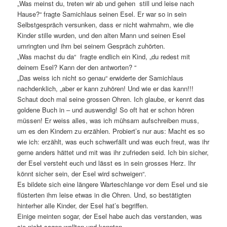
„Was meinst du, treten wir ab und gehen still und leise nach
Hause?“ fragte Samichlaus seinen Esel. Er war so in sein
Selbstgespräch versunken, dass er nicht wahrnahm, wie die
Kinder stille wurden, und den alten Mann und seinen Esel
umringten und ihm bei seinem Gespräch zuhörten.
„Was machst du da“ fragte endlich ein Kind, „du redest mit
deinem Esel? Kann der den antworten? “
„Das weiss ich nicht so genau“ erwiderte der Samichlaus
nachdenklich, „aber er kann zuhören! Und wie er das kann!!!
Schaut doch mal seine grossen Ohren. Ich glaube, er kennt das
goldene Buch in – und auswendig! So oft hat er schon hören
müssen! Er weiss alles, was ich mühsam aufschreiben muss,
um es den Kindern zu erzählen. Probiert’s nur aus: Macht es so
wie ich: erzählt, was euch schwerfällt und was euch freut, was ihr
gerne anders hättet und mit was ihr zufrieden seid. Ich bin sicher,
der Esel versteht euch und lässt es in sein grosses Herz. Ihr
könnt sicher sein, der Esel wird schweigen“.
Es bildete sich eine längere Warteschlange vor dem Esel und sie
flüsterten ihm leise etwas in die Ohren. Und, so bestätigten
hinterher alle Kinder, der Esel hat’s begriffen.
Einige meinten sogar, der Esel habe auch das verstanden, was
sie nicht sagen wollten und konnten.