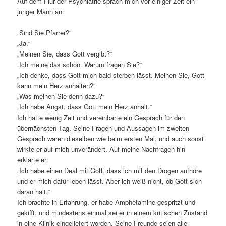
Auf dem Flur der Psychiatrie sprach mich vor einiger Zeit ein
junger Mann an:
„Sind Sie Pfarrer?“
„Ja.“
„Meinen Sie, dass Gott vergibt?“
„Ich meine das schon. Warum fragen Sie?“
„Ich denke, dass Gott mich bald sterben lässt. Meinen Sie, Gott
kann mein Herz anhalten?“
„Was meinen Sie denn dazu?“
„Ich habe Angst, dass Gott mein Herz anhält.“
Ich hatte wenig Zeit und vereinbarte ein Gespräch für den
übernächsten Tag. Seine Fragen und Aussagen im zweiten
Gespräch waren dieselben wie beim ersten Mal, und auch sonst
wirkte er auf mich unverändert. Auf meine Nachfragen hin
erklärte er:
„Ich habe einen Deal mit Gott, dass ich mit den Drogen aufhöre
und er mich dafür leben lässt. Aber ich weiß nicht, ob Gott sich
daran hält.“
Ich brachte in Erfahrung, er habe Amphetamine gespritzt und
gekifft, und mindestens einmal sei er in einem kritischen Zustand
in eine Klinik eingeliefert worden. Seine Freunde seien alle