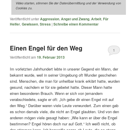
Video starten, stimmen Sie der Datenübermittlung und der Verwendung von
Cookies zu.
Veröffentlicht unter
Aggression
,
Angst und Zwang
,
Arbeit
,
Für
Helfer
,
Gewissen
,
Stress
|
Schreibe einen Kommentar
Einen Engel für den Weg
1
Veröffentlicht am
19. Februar 2013
Im vorletzten Jahrhundert lebte in unserer Gegend ein Mann, der
bekannt wurde, weil in seiner Umgebung oft Wunder geschehen
sind. Menschen, die man für unheilbar krank erklärt hatte, wurden
gesund, nachdem er für sie gebetet hatte. Dieser Mann hatte
einen besonderen Brauch. Wenn er sich von jemandem
verabschiedete, sagte er oft: „Ich gebe dir einen Engel mit auf
den Weg.“ Darüber waren viele Leute verwundert. Zum einen gab
es schon damals viele, die nicht an Engel glaubten. Und von den
anderen mögen viele gesagt haben: „Wie kann er über die Engel
bestimmen? Engel hören doch nur auf Gott.“ Ich weiß nicht, ob
das stimmen kann. Ich bezweifle sogar, ob Leute, die so etwas