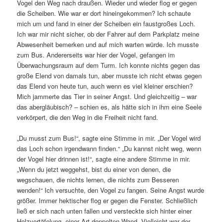
Vogel den Weg nach draußen. Wieder und wieder flog er gegen
die Scheiben. Wie war er dort hineingekommen? Ich schaute
mich um und fand in einer der Scheiben ein faustgroßes Loch.
Ich war mir nicht sicher, ob der Fahrer auf dem Parkplatz meine
Abwesenheit bemerken und auf mich warten würde. Ich musste
zum Bus. Andererseits war hier der Vogel, gefangen im
Überwachungsraum auf dem Turm. Ich konnte nichts gegen das
große Elend von damals tun, aber musste ich nicht etwas gegen
das Elend von heute tun, auch wenn es viel kleiner erschien?
Mich jammerte das Tier in seiner Angst. Und gleichzeitig – war
das abergläubisch? – schien es, als hätte sich in ihm eine Seele
verkörpert, die den Weg in die Freiheit nicht fand.
„Du musst zum Bus!“, sagte eine Stimme in mir. „Der Vogel wird
das Loch schon irgendwann finden.“ „Du kannst nicht weg, wenn
der Vogel hier drinnen ist!“, sagte eine andere Stimme in mir.
„Wenn du jetzt weggehst, bist du einer von denen, die
wegschauen, die nichts lernen, die nichts zum Besseren
wenden!“ Ich versuchte, den Vogel zu fangen. Seine Angst wurde
größer. Immer hektischer flog er gegen die Fenster. Schließlich
ließ er sich nach unten fallen und versteckte sich hinter einer
Holzvertäfelung, einer Art doppelten Wand. Vielleicht war der