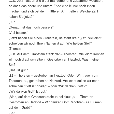
„O.k. Jetzt lassen Sie die 3 mal vorne rund zusammenwachsen,
so dass das obere und untere Ende eine Kurve nach innen
machen und sich bei dem mittleren Arm treffen. Welche Zahl
haben Sie jetzt?“
„82.“
„Genau. Ist das noch besser?“
„Viel besser.“
„Jetzt haben Sie einen Grabstein, da steht drauf „82“. Vielleicht
schreiben wir noch Ihren Namen drauf. Wie heißen Sie?“
„Thorsten.“
„O.k. Auf dem Grabstein steht: ‘82 – Thorsten’. Vielleicht können
wir noch drauf schreiben: ‘Gestorben an Herztod’. Was meinen
Sie?“
„Das ist gut.“
„82 – Thorsten – gestorben an Herztod. Oder: Wir trauern um
Thorsten, 82, gestorben an Herztod. Vielleicht sollen wir noch
schreiben ‘Gott ist gnädig’ – oder ‘Wir danken Gott’?“
„‘Wir danken Gott’ ist gut.“
„Also, auf dem Grabstein steht in hellblau: „82 – Thorsten –
Gestorben an Herztod – Wir danken Gott. Möchten Sie Blumen
auf dem Grab?“
„Ja.“