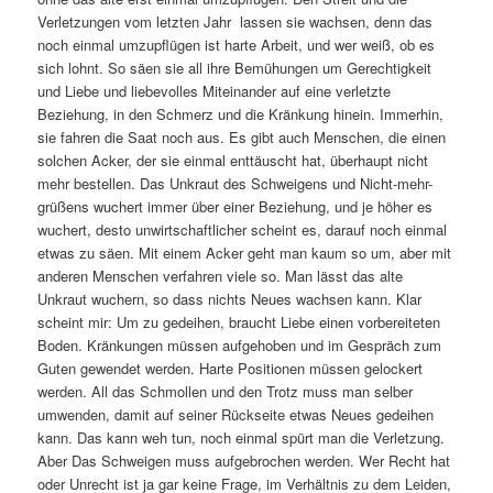
Verletzungen vom letzten Jahr lassen sie wachsen, denn das
noch einmal umzupflügen ist harte Arbeit, und wer weiß, ob es
sich lohnt. So säen sie all ihre Bemühungen um Gerechtigkeit
und Liebe und liebevolles Miteinander auf eine verletzte
Beziehung, in den Schmerz und die Kränkung hinein. Immerhin,
sie fahren die Saat noch aus. Es gibt auch Menschen, die einen
solchen Acker, der sie einmal enttäuscht hat, überhaupt nicht
mehr bestellen. Das Unkraut des Schweigens und Nicht-mehr-
grüßens wuchert immer über einer Beziehung, und je höher es
wuchert, desto unwirtschaftlicher scheint es, darauf noch einmal
etwas zu säen. Mit einem Acker geht man kaum so um, aber mit
anderen Menschen verfahren viele so. Man lässt das alte
Unkraut wuchern, so dass nichts Neues wachsen kann. Klar
scheint mir: Um zu gedeihen, braucht Liebe einen vorbereiteten
Boden. Kränkungen müssen aufgehoben und im Gespräch zum
Guten gewendet werden. Harte Positionen müssen gelockert
werden. All das Schmollen und den Trotz muss man selber
umwenden, damit auf seiner Rückseite etwas Neues gedeihen
kann. Das kann weh tun, noch einmal spürt man die Verletzung.
Aber Das Schweigen muss aufgebrochen werden. Wer Recht hat
oder Unrecht ist ja gar keine Frage, im Verhältnis zu dem Leiden,