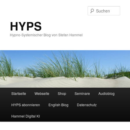
Such
HYPS
Hypno-Systemischer Blog von Stefan Hammel
Hauptmenü
Startseite
Webseite
Shop
Seminare
Audioblog
Zum
Zum
HYPS abonnieren
English Blog
Datenschutz
primären
sekundären
Hammel Digital KI
Inhalt
Inhalt