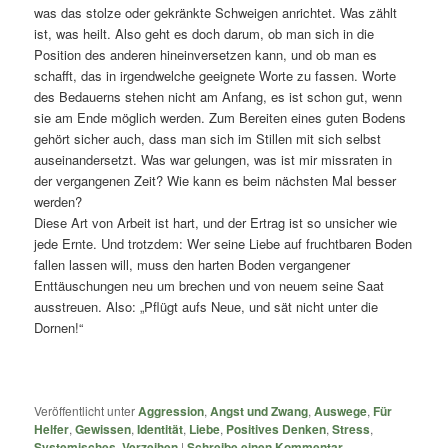
was das stolze oder gekränkte Schweigen anrichtet. Was zählt
ist, was heilt. Also geht es doch darum, ob man sich in die
Position des anderen hineinversetzen kann, und ob man es
schafft, das in irgendwelche geeignete Worte zu fassen. Worte
des Bedauerns stehen nicht am Anfang, es ist schon gut, wenn
sie am Ende möglich werden. Zum Bereiten eines guten Bodens
gehört sicher auch, dass man sich im Stillen mit sich selbst
auseinandersetzt. Was war gelungen, was ist mir missraten in
der vergangenen Zeit? Wie kann es beim nächsten Mal besser
werden?
Diese Art von Arbeit ist hart, und der Ertrag ist so unsicher wie
jede Ernte. Und trotzdem: Wer seine Liebe auf fruchtbaren Boden
fallen lassen will, muss den harten Boden vergangener
Enttäuschungen neu um brechen und von neuem seine Saat
ausstreuen. Also: „Pflügt aufs Neue, und sät nicht unter die
Dornen!“
Veröffentlicht unter
Aggression
,
Angst und Zwang
,
Auswege
,
Für
Helfer
,
Gewissen
,
Identität
,
Liebe
,
Positives Denken
,
Stress
,
Systemisches
,
Verzeihen
|
Schreibe einen Kommentar