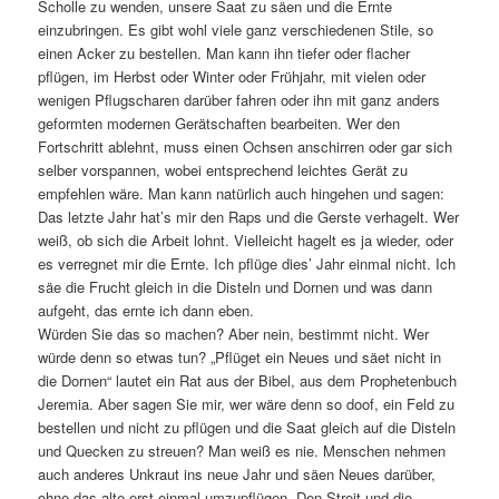
Scholle zu wenden, unsere Saat zu säen und die Ernte
einzubringen. Es gibt wohl viele ganz verschiedenen Stile, so
einen Acker zu bestellen. Man kann ihn tiefer oder flacher
pflügen, im Herbst oder Winter oder Frühjahr, mit vielen oder
wenigen Pflugscharen darüber fahren oder ihn mit ganz anders
geformten modernen Gerätschaften bearbeiten. Wer den
Fortschritt ablehnt, muss einen Ochsen anschirren oder gar sich
selber vorspannen, wobei entsprechend leichtes Gerät zu
empfehlen wäre. Man kann natürlich auch hingehen und sagen:
Das letzte Jahr hat’s mir den Raps und die Gerste verhagelt. Wer
weiß, ob sich die Arbeit lohnt. Vielleicht hagelt es ja wieder, oder
es verregnet mir die Ernte. Ich pflüge dies’ Jahr einmal nicht. Ich
säe die Frucht gleich in die Disteln und Dornen und was dann
aufgeht, das ernte ich dann eben.
Würden Sie das so machen? Aber nein, bestimmt nicht. Wer
würde denn so etwas tun? „Pflüget ein Neues und säet nicht in
die Dornen“ lautet ein Rat aus der Bibel, aus dem Prophetenbuch
Jeremia. Aber sagen Sie mir, wer wäre denn so doof, ein Feld zu
bestellen und nicht zu pflügen und die Saat gleich auf die Disteln
und Quecken zu streuen? Man weiß es nie. Menschen nehmen
auch anderes Unkraut ins neue Jahr und säen Neues darüber,
ohne das alte erst einmal umzupflügen. Den Streit und die