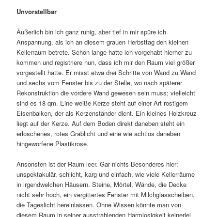
Unvorstellbar
Äußerlich bin ich ganz ruhig, aber tief in mir spüre ich
Anspannung, als ich an diesem grauen Herbsttag den kleinen
Kellerraum betrete. Schon lange hatte ich vorgehabt hierher zu
kommen und registriere nun, dass ich mir den Raum viel größer
vorgestellt hatte. Er misst etwa drei Schritte von Wand zu Wand
und sechs vom Fenster bis zu der Stelle, wo nach späterer
Rekonstruktion die vordere Wand gewesen sein muss; vielleicht
sind es 18 qm. Eine weiße Kerze steht auf einer Art rostigem
Eisenbalken, der als Kerzenständer dient. Ein kleines Holzkreuz
liegt auf der Kerze. Auf dem Boden direkt daneben steht ein
erloschenes, rotes Grablicht und eine wie achtlos daneben
hingeworfene Plastikrose.
Ansonsten ist der Raum leer. Gar nichts Besonderes hier:
unspektakulär, schlicht, karg und einfach, wie viele Kellerräume
in irgendwelchen Häusern. Steine, Mörtel, Wände, die Decke
nicht sehr hoch, ein vergittertes Fenster mit Milchglasscheiben,
die Tageslicht hereinlassen. Ohne Wissen könnte man von
diesem Raum in seiner ausstrahlenden Harmlosigkeit keinerlei