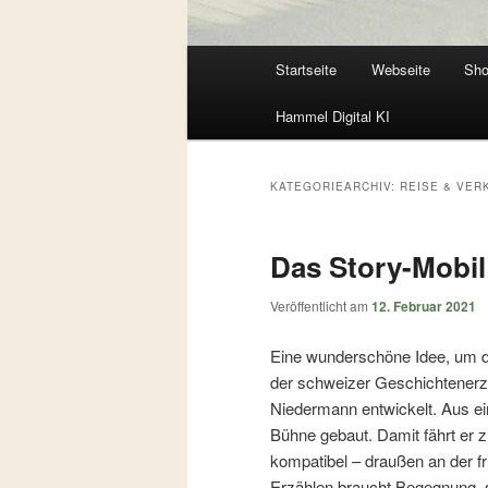
Hauptmenü
Startseite
Webseite
Sh
Zum
Zum
Hammel Digital KI
primären
sekundären
Inhalt
Inhalt
KATEGORIEARCHIV:
REISE & VER
springen
springen
Das Story-Mobil
Veröffentlicht am
12. Februar 2021
Eine wunderschöne Idee, um di
der schweizer Geschichtenerz
Niedermann entwickelt. Aus ei
Bühne gebaut. Damit fährt er 
kompatibel – draußen an der f
Erzählen braucht Begegnung, so