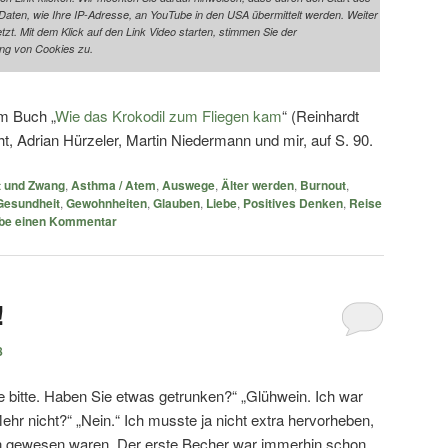
ten, wie Ihre IP-Adresse, an YouTube in den USA übermittelt werden. Weiter
t. Mit dem Klick auf den Link Video starten, stimmen Sie der
ng von Cookies zu.
em Buch „
Wie das Krokodil zum Fliegen kam
“ (Reinhardt
, Adrian Hürzeler, Martin Niedermann und mir, auf S. 90.
 und Zwang
,
Asthma / Atem
,
Auswege
,
Älter werden
,
Burnout
,
Gesundheit
,
Gewohnheiten
,
Glauben
,
Liebe
,
Positives Denken
,
Reise
be einen Kommentar
!
8
re bitte. Haben Sie etwas getrunken?“ „Glühwein. Ich war
hr nicht?“ „Nein.“ Ich musste ja nicht extra hervorheben,
n gewesen waren. Der erste Becher war immerhin schon