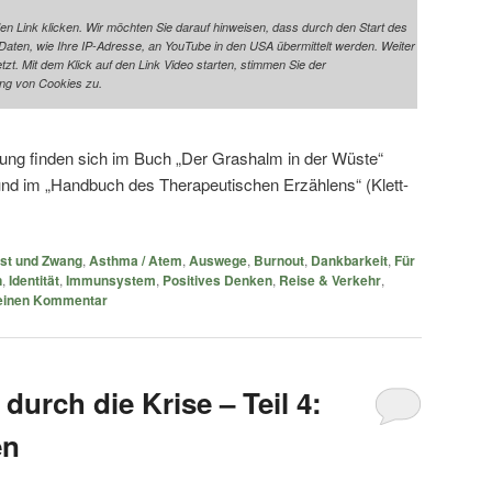
den Link klicken. Wir möchten Sie darauf hinweisen, dass durch den Start des
ten, wie Ihre IP-Adresse, an YouTube in den USA übermittelt werden. Weiter
t. Mit dem Klick auf den Link Video starten, stimmen Sie der
ng von Cookies zu.
hlung finden sich im Buch „Der Grashalm in der Wüste“
und im „Handbuch des Therapeutischen Erzählens“ (Klett-
st und Zwang
,
Asthma / Atem
,
Auswege
,
Burnout
,
Dankbarkeit
,
Für
n
,
Identität
,
Immunsystem
,
Positives Denken
,
Reise & Verkehr
,
 einen Kommentar
durch die Krise – Teil 4:
en