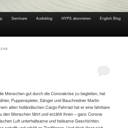
op
Seminare
Audioblog
HYPS abonnieren
English Blog
KEHR
e Menschen gut durch die Coronakrise zu begleiten, hat
ähler, Puppenspieler, Sänger und Bauchredner Martin
nem alten holländischen Cargo-Fahrrad hat er eine fahrbare
zu den Menschen fährt und erzählt ihnen – ganz Corona-
rischen Luft unterhaltsame und heilsame Geschichten.
 schafft und erhält es Traditionen. Und doch lässt sich,