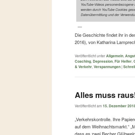
YouTube-Videos personenbezogene Da
werden durch YouTube Cookies gesetz
Datenübermittlung und der Verwendu
Die Geschichte findet ihr in d
2016), von Katharina Lamprecht
Veröffentlicht unter
Allgemein
,
Angst
Coaching
,
Depression
,
Für Helfer
,
& Verkehr
,
Verspannungen
|
Schrei
Alles muss raus
Veröffentlicht am
15. Dezember 201
„Verkehrskontrolle. Ihre Papie
auf dem Weihnachtsmarkt.“ „Me
dass es zwei Becher Glühwei