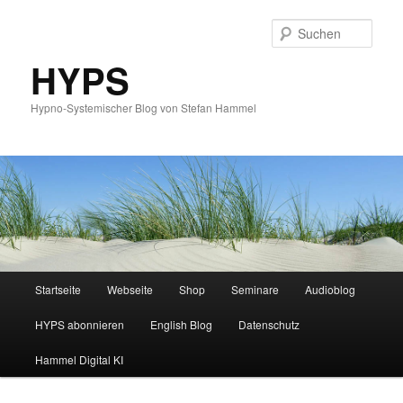
Such
HYPS
Hypno-Systemischer Blog von Stefan Hammel
Hauptmenü
Startseite
Webseite
Shop
Seminare
Audioblog
Zum
Zum
HYPS abonnieren
English Blog
Datenschutz
primären
sekundären
Hammel Digital KI
Inhalt
Inhalt