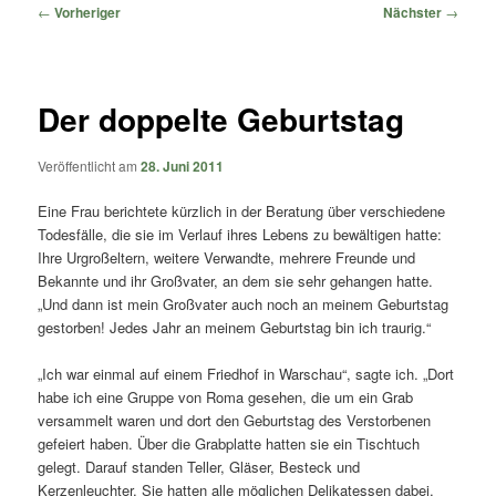
springen
springen
Beitragsnavigation
←
Vorheriger
Nächster
→
Der doppelte Geburtstag
Veröffentlicht am
28. Juni 2011
Eine Frau berichtete kürzlich in der Beratung über verschiedene
Todesfälle, die sie im Verlauf ihres Lebens zu bewältigen hatte:
Ihre Urgroßeltern, weitere Verwandte, mehrere Freunde und
Bekannte und ihr Großvater, an dem sie sehr gehangen hatte.
„Und dann ist mein Großvater auch noch an meinem Geburtstag
gestorben! Jedes Jahr an meinem Geburtstag bin ich traurig.“
„Ich war einmal auf einem Friedhof in Warschau“, sagte ich. „Dort
habe ich eine Gruppe von Roma gesehen, die um ein Grab
versammelt waren und dort den Geburtstag des Verstorbenen
gefeiert haben. Über die Grabplatte hatten sie ein Tischtuch
gelegt. Darauf standen Teller, Gläser, Besteck und
Kerzenleuchter. Sie hatten alle möglichen Delikatessen dabei,