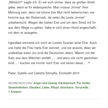
„Wirklich?“ sagte ich. Er sei sich sicher, dass es großen Streit
gebe, wenn er ihr widerspreche. Man müsse „immer“ ihrer
Meinung sein, denn sie könne ihre Wut nicht beherrschen, sie
komme aus der Steiermark, da seien die Leute „immer“
unbeherrscht. Wegen der harten Eier und um dem Streit mit ihr
aus dem Wege zu gehen, habe er sich einen Hund angeschafft,
mit dem er rausgehe.
Irgendwie erinnerte ich mich an Loriots Szenen einer Ehe. Auch
uns hatte die Frau harte Eier serviert, und sie wusste, dass wir
undankbar seien (so sind die Deutschen eben). Warum mir der
Satz aus dem Märchen einfällt „… und wenn sie nicht gestorben
sind …“ kochen sie immer noch Eier und essen diese … ?
Peter, Sybille und Carlotta Stimpfle, Eichstätt 2015
Veröffentlicht unter
Angst und Zwang
,
Dankbarkeit
,
Für Helfer
,
Gewohnheiten
,
Glauben
,
Liebe
,
Ritual
,
Seminare
,
Vorurteile
|
1
Antwort