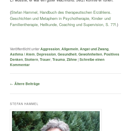
(
Stefan Hammel, Handbuch des therapeutischen Erzählens.
Geschichten und Metaphern in Psychotherapie, Kinder- und
Familientherapie, Heilkunde, Coaching und Supervision, S. 77f.
)
Veröffentlicht unter
Aggression
,
Allgemein
,
Angst und Zwang
,
Asthma / Atem
,
Depression
,
Gesundheit
,
Gewohnheiten
,
Positives
Denken
,
Stottern
,
Trauer
,
Trauma
,
Zähne
|
Schreibe einen
Kommentar
Beitragsnavigation
←
Ältere Beiträge
STEFAN HAMMEL