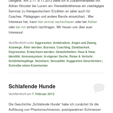
Übrigens: Am 3.11.-4.11.2012 biete ich in Zusammenarbeit mit
Adrian Hürzeler bei Luzern am Vierwaldstättersee ein zweitägiges
Seminar zu therapeutischem Erzählen an (aber auch für
Coaches, Pädagogen und andere Berufe einsetzbar) . Wer
Interesse hat, kann
hier einmal nachschauen
oder bei
Adrian
oder
bei mir
einfach nachfragen. Wir freuen uns über euer
Interesse!
Veröffentlicht unter
Aggression
,
Ambivalenz
,
Angst und Zwang
,
Auswege
,
Älter werden
,
Burnout
,
Coaching
,
Dankbarkeit
,
Depression
,
Erwachsen werden
,
Gewohnheiten
,
Haut & Haar
,
Identität
,
Immunsystem
,
In eigener Sache
,
Reise & Verkehr
,
Schönheitspflege
,
Seminare
,
Sexualität
,
Suggestive Geschichten
|
Schreibe einen Kommentar
Schlafende Hunde
Veröffentlicht am
7. Februar 2012
Die Geschichte „Schlafende Hunde“ habe ich zunächst für die
Auflösung von Phantomschmerzen, postoperativen Schmerzen