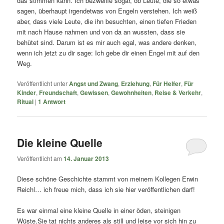
das stimmen kann. Ich bezweifle sogar, ob Leute, die so etwas
sagen, überhaupt irgendetwas von Engeln verstehen. Ich weiß
aber, dass viele Leute, die ihn besuchten, einen tiefen Frieden
mit nach Hause nahmen und von da an wussten, dass sie
behütet sind. Darum ist es mir auch egal, was andere denken,
wenn ich jetzt zu dir sage: Ich gebe dir einen Engel mit auf den
Weg.
Veröffentlicht unter
Angst und Zwang
,
Erziehung
,
Für Helfer
,
Für
Kinder
,
Freundschaft
,
Gewissen
,
Gewohnheiten
,
Reise & Verkehr
,
Ritual
|
1
Antwort
Die kleine Quelle
Veröffentlicht am
14. Januar 2013
Diese schöne Geschichte stammt von meinem Kollegen Erwin
Reichl… ich freue mich, dass ich sie hier veröffentlichen darf!
Es war einmal eine kleine Quelle in einer öden, steinigen
Wüste.Sie tat nichts anderes als still und leise vor sich hin zu