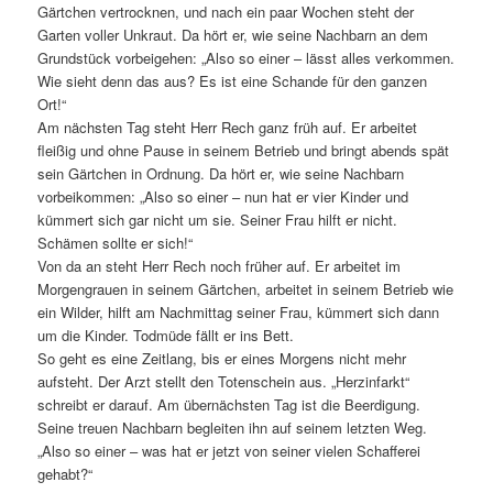
Gärtchen vertrocknen, und nach ein paar Wochen steht der
Garten voller Unkraut. Da hört er, wie seine Nachbarn an dem
Grundstück vorbeigehen: „Also so einer – lässt alles verkommen.
Wie sieht denn das aus? Es ist eine Schande für den ganzen
Ort!“
Am nächsten Tag steht Herr Rech ganz früh auf. Er arbeitet
fleißig und ohne Pause in seinem Betrieb und bringt abends spät
sein Gärtchen in Ordnung. Da hört er, wie seine Nachbarn
vorbeikommen: „Also so einer – nun hat er vier Kinder und
kümmert sich gar nicht um sie. Seiner Frau hilft er nicht.
Schämen sollte er sich!“
Von da an steht Herr Rech noch früher auf. Er arbeitet im
Morgengrauen in seinem Gärtchen, arbeitet in seinem Betrieb wie
ein Wilder, hilft am Nachmittag seiner Frau, kümmert sich dann
um die Kinder. Todmüde fällt er ins Bett.
So geht es eine Zeitlang, bis er eines Morgens nicht mehr
aufsteht. Der Arzt stellt den Totenschein aus. „Herzinfarkt“
schreibt er darauf. Am übernächsten Tag ist die Beerdigung.
Seine treuen Nachbarn begleiten ihn auf seinem letzten Weg.
„Also so einer – was hat er jetzt von seiner vielen Schafferei
gehabt?“