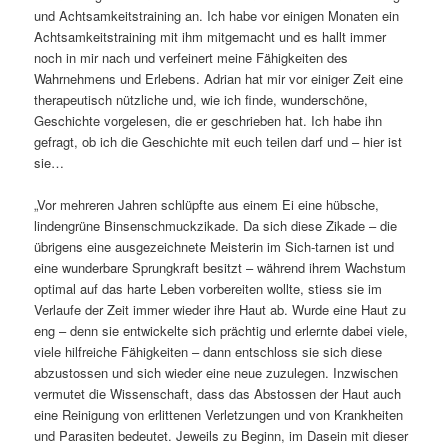
und Achtsamkeitstraining an. Ich habe vor einigen Monaten ein
Achtsamkeitstraining mit ihm mitgemacht und es hallt immer
noch in mir nach und verfeinert meine Fähigkeiten des
Wahrnehmens und Erlebens. Adrian hat mir vor einiger Zeit eine
therapeutisch nützliche und, wie ich finde, wunderschöne,
Geschichte vorgelesen, die er geschrieben hat. Ich habe ihn
gefragt, ob ich die Geschichte mit euch teilen darf und – hier ist
sie…
„Vor mehreren Jahren schlüpfte aus einem Ei eine hübsche,
lindengrüne Binsenschmuckzikade. Da sich diese Zikade – die
übrigens eine ausgezeichnete Meisterin im Sich-tarnen ist und
eine wunderbare Sprungkraft besitzt – während ihrem Wachstum
optimal auf das harte Leben vorbereiten wollte, stiess sie im
Verlaufe der Zeit immer wieder ihre Haut ab. Wurde eine Haut zu
eng – denn sie entwickelte sich prächtig und erlernte dabei viele,
viele hilfreiche Fähigkeiten – dann entschloss sie sich diese
abzustossen und sich wieder eine neue zuzulegen. Inzwischen
vermutet die Wissenschaft, dass das Abstossen der Haut auch
eine Reinigung von erlittenen Verletzungen und von Krankheiten
und Parasiten bedeutet. Jeweils zu Beginn, im Dasein mit dieser