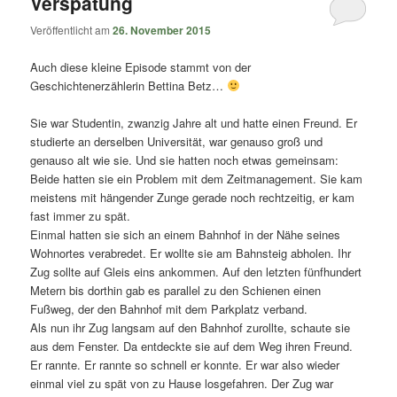
Verspätung
Veröffentlicht am
26. November 2015
Auch diese kleine Episode stammt von der
Geschichtenerzählerin Bettina Betz…
Sie war Studentin, zwanzig Jahre alt und hatte einen Freund. Er
studierte an derselben Universität, war genauso groß und
genauso alt wie sie. Und sie hatten noch etwas gemeinsam:
Beide hatten sie ein Problem mit dem Zeitmanagement. Sie kam
meistens mit hängender Zunge gerade noch rechtzeitig, er kam
fast immer zu spät.
Einmal hatten sie sich an einem Bahnhof in der Nähe seines
Wohnortes verabredet. Er wollte sie am Bahnsteig abholen. Ihr
Zug sollte auf Gleis eins ankommen. Auf den letzten fünfhundert
Metern bis dorthin gab es parallel zu den Schienen einen
Fußweg, der den Bahnhof mit dem Parkplatz verband.
Als nun ihr Zug langsam auf den Bahnhof zurollte, schaute sie
aus dem Fenster. Da entdeckte sie auf dem Weg ihren Freund.
Er rannte. Er rannte so schnell er konnte. Er war also wieder
einmal viel zu spät von zu Hause losgefahren. Der Zug war