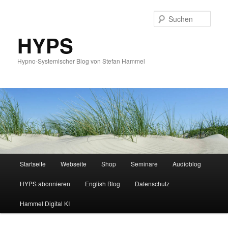
Such
HYPS
Hypno-Systemischer Blog von Stefan Hammel
Hauptmenü
Startseite
Webseite
Shop
Seminare
Audioblog
Zum
Zum
HYPS abonnieren
English Blog
Datenschutz
primären
sekundären
Hammel Digital KI
Inhalt
Inhalt