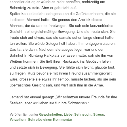
schneller als er, er würde es nicht schaffen, rechtzeitig am
Bahnsteig zu sein. Aber er gab nicht auf.
Später kann sie sich noch genau an die Gefühle erinnern, die sie
in diesem Moment hatte: Sie genoss den Anblick dieses
Mannes, der da rannte, ihretwegen. Sie sah sein konzentriertes
Gesicht, seine gleichmäßige Bewegung. Und sie freute sich. Sie
freute sich auf etwas, das sie damals schon lange einmal hatte
tun wollen: Sie würde Gelegenheit haben, ihm entgegenzulaufen.
Das tat sie dann. Nachdem sie ausgestiegen war und den
Bahnhof in Richtung Parkplatz verlassen hatte, sah sie ihn von
Weitem kommen. Sie ließ ihren Rucksack ins Gebüsch fallen
und setzte sich in Bewegung. Sie fühlte sich leicht, glaubte fast,
zu fliegen. Kurz bevor sie mit ihrem Freund zusammengeprallt
wäre, drosselte sie etwas ihr Tempo, musste lachen, als sie sein
überraschtes Gesicht sah, und warf sich ihm in die Arme.
Jemand hat einmal gesagt: „Wir schätzen unsere Freunde für ihre
Stärken, aber wir lieben sie für ihre Schwächen.“
Veröffentlicht unter
Gewohnheiten
,
Liebe
,
Sehnsucht
,
Stress
,
Verzeihen
|
Schreibe einen Kommentar