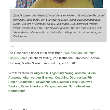
Zum Aktivieren des Videos bitte auf den Link klicken. Wir möchten Sie darauf
hinweisen, dass durch den Start des YouTube-Videos personenbezogene
Daten, wie Ihre IP-Adresse, an YouTube in den USA übermittelt werden.
Weiter werden durch YouTube Cookies gesetzt. Mit dem Klick auf den Link
Video starten, stimmen Sie der Datenübermittlung und der Verwendung von
Cookies zu.
Die Geschichte findet ihr in dem Buch „
Wie das Krokodil zum
Fliegen kam
“ (Reinhardt 2016), von Katharina Lamprecht, Adrian
Hürzeler, Martin Niedermann und mir, auf S. 90.
Veröffentlicht unter
Allgemein
,
Angst und Zwang
,
Asthma / Atem
,
Auswege
,
Älter werden
,
Burnout
,
Coaching
,
Depression
,
Für
Helfer
,
Gesundheit
,
Gewohnheiten
,
Glauben
,
Liebe
,
Positives
Denken
,
Reise & Verkehr
,
Verspannungen
|
Schreibe einen
Kommentar