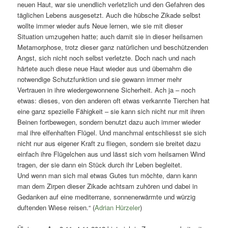
neuen Haut, war sie unendlich verletzlich und den Gefahren des
täglichen Lebens ausgesetzt. Auch die hübsche Zikade selbst
wollte immer wieder aufs Neue lernen, wie sie mit dieser
Situation umzugehen hatte; auch damit sie in dieser heilsamen
Metamorphose, trotz dieser ganz natürlichen und beschützenden
Angst, sich nicht noch selbst verletzte. Doch nach und nach
härtete auch diese neue Haut wieder aus und übernahm die
notwendige Schutzfunktion und sie gewann immer mehr
Vertrauen in ihre wiedergewonnene Sicherheit. Ach ja – noch
etwas: dieses, von den anderen oft etwas verkannte Tierchen hat
eine ganz spezielle Fähigkeit – sie kann sich nicht nur mit ihren
Beinen fortbewegen, sondern benutzt dazu auch immer wieder
mal ihre elfenhaften Flügel. Und manchmal entschliesst sie sich
nicht nur aus eigener Kraft zu fliegen, sondern sie breitet dazu
einfach ihre Flügelchen aus und lässt sich vom heilsamen Wind
tragen, der sie dann ein Stück durch ihr Leben begleitet.
Und wenn man sich mal etwas Gutes tun möchte, dann kann
man dem Zirpen dieser Zikade achtsam zuhören und dabei in
Gedanken auf eine mediterrane, sonnenerwärmte und würzig
duftenden Wiese reisen.“ (
Adrian Hürzeler
)