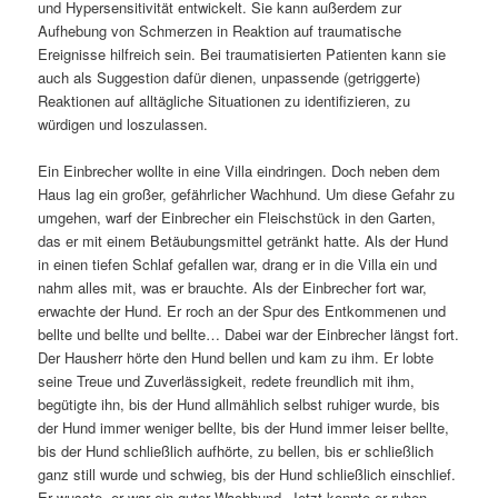
und Hypersensitivität entwickelt. Sie kann außerdem zur
Aufhebung von Schmerzen in Reaktion auf traumatische
Ereignisse hilfreich sein. Bei traumatisierten Patienten kann sie
auch als Suggestion dafür dienen, unpassende (getriggerte)
Reaktionen auf alltägliche Situationen zu identifizieren, zu
würdigen und loszulassen.
Ein Einbrecher wollte in eine Villa eindringen. Doch neben dem
Haus lag ein großer, gefährlicher Wachhund. Um diese Gefahr zu
umgehen, warf der Einbrecher ein Fleischstück in den Garten,
das er mit einem Betäubungsmittel getränkt hatte. Als der Hund
in einen tiefen Schlaf gefallen war, drang er in die Villa ein und
nahm alles mit, was er brauchte. Als der Einbrecher fort war,
erwachte der Hund. Er roch an der Spur des Entkommenen und
bellte und bellte und bellte… Dabei war der Einbrecher längst fort.
Der Hausherr hörte den Hund bellen und kam zu ihm. Er lobte
seine Treue und Zuverlässigkeit, redete freundlich mit ihm,
begütigte ihn, bis der Hund allmählich selbst ruhiger wurde, bis
der Hund immer weniger bellte, bis der Hund immer leiser bellte,
bis der Hund schließlich aufhörte, zu bellen, bis er schließlich
ganz still wurde und schwieg, bis der Hund schließlich einschlief.
Er wusste, er war ein guter Wachhund. Jetzt konnte er ruhen.