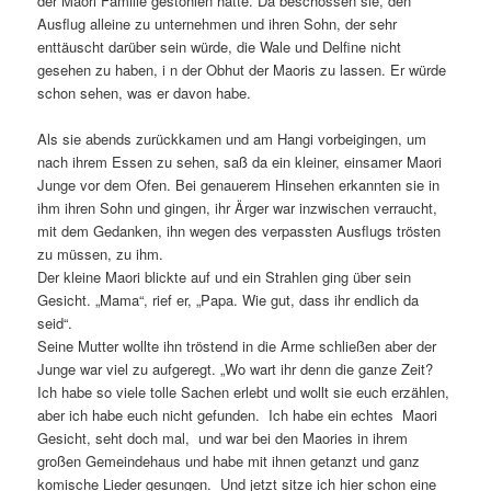
der Maori Familie gestohlen hatte. Da beschossen sie, den
Ausflug alleine zu unternehmen und ihren Sohn, der sehr
enttäuscht darüber sein würde, die Wale und Delfine nicht
gesehen zu haben, i n der Obhut der Maoris zu lassen. Er würde
schon sehen, was er davon habe.
Als sie abends zurückkamen und am Hangi vorbeigingen, um
nach ihrem Essen zu sehen, saß da ein kleiner, einsamer Maori
Junge vor dem Ofen. Bei genauerem Hinsehen erkannten sie in
ihm ihren Sohn und gingen, ihr Ärger war inzwischen verraucht,
mit dem Gedanken, ihn wegen des verpassten Ausflugs trösten
zu müssen, zu ihm.
Der kleine Maori blickte auf und ein Strahlen ging über sein
Gesicht. „Mama“, rief er, „Papa. Wie gut, dass ihr endlich da
seid“.
Seine Mutter wollte ihn tröstend in die Arme schließen aber der
Junge war viel zu aufgeregt. „Wo wart ihr denn die ganze Zeit?
Ich habe so viele tolle Sachen erlebt und wollt sie euch erzählen,
aber ich habe euch nicht gefunden. Ich habe ein echtes Maori
Gesicht, seht doch mal, und war bei den Maories in ihrem
großen Gemeindehaus und habe mit ihnen getanzt und ganz
komische Lieder gesungen. Und jetzt sitze ich hier schon eine