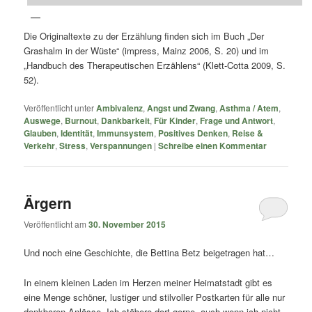
Die Originaltexte zu der Erzählung finden sich im Buch „Der
Grashalm in der Wüste“ (impress, Mainz 2006, S. 20) und im
„Handbuch des Therapeutischen Erzählens“ (Klett-Cotta 2009, S.
52).
Veröffentlicht unter
Ambivalenz
,
Angst und Zwang
,
Asthma / Atem
,
Auswege
,
Burnout
,
Dankbarkeit
,
Für Kinder
,
Frage und Antwort
,
Glauben
,
Identität
,
Immunsystem
,
Positives Denken
,
Reise &
Verkehr
,
Stress
,
Verspannungen
|
Schreibe einen Kommentar
Ärgern
Veröffentlicht am
30. November 2015
Und noch eine Geschichte, die Bettina Betz beigetragen hat…
In einem kleinen Laden im Herzen meiner Heimatstadt gibt es
eine Menge schöner, lustiger und stilvoller Postkarten für alle nur
denkbaren Anlässe. Ich stöbere dort gerne, auch wenn ich nicht