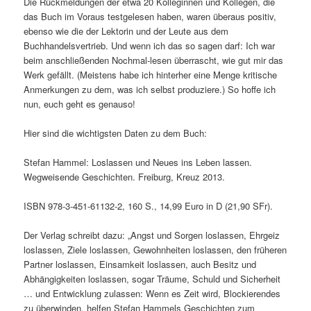
Die Rückmeldungen der etwa 20 Kolleginnen und Kollegen, die
das Buch im Voraus testgelesen haben, waren überaus positiv,
ebenso wie die der Lektorin und der Leute aus dem
Buchhandelsvertrieb. Und wenn ich das so sagen darf: Ich war
beim anschließenden Nochmal-lesen überrascht, wie gut mir das
Werk gefällt. (Meistens habe ich hinterher eine Menge kritische
Anmerkungen zu dem, was ich selbst produziere.) So hoffe ich
nun, euch geht es genauso!
Hier sind die wichtigsten Daten zu dem Buch:
Stefan Hammel: Loslassen und Neues ins Leben lassen.
Wegweisende Geschichten. Freiburg, Kreuz 2013.
ISBN 978-3-451-61132-2, 160 S., 14,99 Euro in D (21,90 SFr).
Der Verlag schreibt dazu: „Angst und Sorgen loslassen, Ehrgeiz
loslassen, Ziele loslassen, Gewohnheiten loslassen, den früheren
Partner loslassen, Einsamkeit loslassen, auch Besitz und
Abhängigkeiten loslassen, sogar Träume, Schuld und Sicherheit
… und Entwicklung zulassen: Wenn es Zeit wird, Blockierendes
zu überwinden, helfen Stefan Hammels Geschichten zum