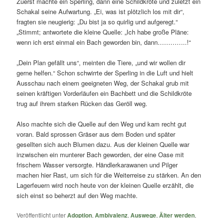
Zuerst machte ein Sperling, dann eine Schildkröte und zuletzt ein
Schakal seine Aufwartung. „Ei, was ist plötzlich los mit dir“,
fragten sie neugierig: „Du bist ja so quirlig und aufgeregt.“
„Stimmt; antwortete die kleine Quelle: „Ich habe große Pläne:
wenn ich erst einmal ein Bach geworden bin, dann…………..!“
„Dein Plan gefällt uns“, meinten die Tiere, „und wir wollen dir
gerne helfen.“ Schon schwirrte der Sperling in die Luft und hielt
Ausschau nach einem geeigneten Weg, der Schakal grub mit
seinen kräftigen Vorderläufen ein Bachbett und die Schildkröte
trug auf ihrem starken Rücken das Geröll weg.
Also machte sich die Quelle auf den Weg und kam recht gut
voran. Bald sprossen Gräser aus dem Boden und später
gesellten sich auch Blumen dazu. Aus der kleinen Quelle war
inzwischen ein munterer Bach geworden, der eine Oase mit
frischem Wasser versorgte. Händlerkarawanen und Pilger
machen hier Rast, um sich für die Weiterreise zu stärken. An den
Lagerfeuern wird noch heute von der kleinen Quelle erzählt, die
sich einst so beherzt auf den Weg machte.
Veröffentlicht unter
Adoption
,
Ambivalenz
,
Auswege
,
Älter werden
,