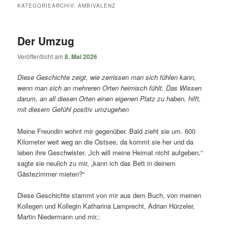
springen
springen
KATEGORIEARCHIV:
AMBIVALENZ
Der Umzug
Veröffentlicht am
8. Mai 2026
Diese Geschichte zeigt, wie zerrissen man sich fühlen kann,
wenn man sich an mehreren Orten heimisch fühlt. Das Wissen
darum, an all diesen Orten einen eigenen Platz zu haben, hilft,
mit diesem Gefühl positiv umzugehen
Meine Freundin wohnt mir gegenüber. Bald zieht sie um. 600
Kilometer weit weg an die Ostsee, da kommt sie her und da
leben ihre Geschwister. „Ich will meine Heimat nicht aufgeben,“
sagte sie neulich zu mir, „kann ich das Bett in deinem
Gästezimmer mieten?“
Diese Geschichte stammt von mir aus dem Buch, von meinen
Kollegen und Kollegin Katharina Lamprecht, Adrian Hürzeler,
Martin Niedermann und mir,: