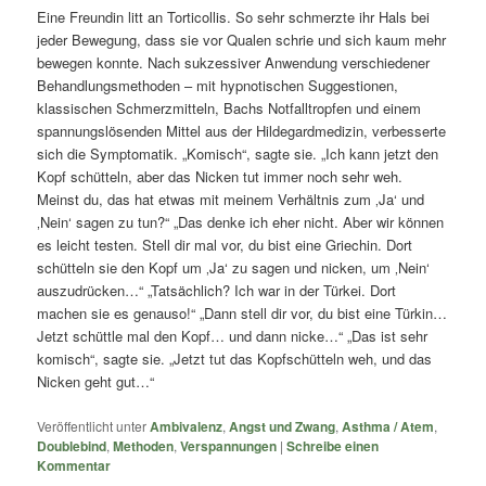
Eine Freundin litt an Torticollis. So sehr schmerzte ihr Hals bei
jeder Bewegung, dass sie vor Qualen schrie und sich kaum mehr
bewegen konnte. Nach sukzessiver Anwendung verschiedener
Behandlungsmethoden – mit hypnotischen Suggestionen,
klassischen Schmerzmitteln, Bachs Notfalltropfen und einem
spannungslösenden Mittel aus der Hildegardmedizin, verbesserte
sich die Symptomatik. „Komisch“, sagte sie. „Ich kann jetzt den
Kopf schütteln, aber das Nicken tut immer noch sehr weh.
Meinst du, das hat etwas mit meinem Verhältnis zum ‚Ja‘ und
‚Nein‘ sagen zu tun?“ „Das denke ich eher nicht. Aber wir können
es leicht testen. Stell dir mal vor, du bist eine Griechin. Dort
schütteln sie den Kopf um ‚Ja‘ zu sagen und nicken, um ‚Nein‘
auszudrücken…“ „Tatsächlich? Ich war in der Türkei. Dort
machen sie es genauso!“ „Dann stell dir vor, du bist eine Türkin…
Jetzt schüttle mal den Kopf… und dann nicke…“ „Das ist sehr
komisch“, sagte sie. „Jetzt tut das Kopfschütteln weh, und das
Nicken geht gut…“
Veröffentlicht unter
Ambivalenz
,
Angst und Zwang
,
Asthma / Atem
,
Doublebind
,
Methoden
,
Verspannungen
|
Schreibe einen
Kommentar