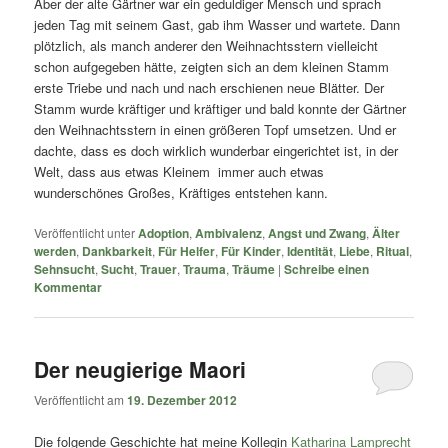
Aber der alte Gärtner war ein geduldiger Mensch und sprach
jeden Tag mit seinem Gast, gab ihm Wasser und wartete. Dann
plötzlich, als manch anderer den Weihnachtsstern vielleicht
schon aufgegeben hätte, zeigten sich an dem kleinen Stamm
erste Triebe und nach und nach erschienen neue Blätter. Der
Stamm wurde kräftiger und kräftiger und bald konnte der Gärtner
den Weihnachtsstern in einen größeren Topf umsetzen. Und er
dachte, dass es doch wirklich wunderbar eingerichtet ist, in der
Welt, dass aus etwas Kleinem immer auch etwas
wunderschönes Großes, Kräftiges entstehen kann.
Veröffentlicht unter
Adoption
,
Ambivalenz
,
Angst und Zwang
,
Älter
werden
,
Dankbarkeit
,
Für Helfer
,
Für Kinder
,
Identität
,
Liebe
,
Ritual
,
Sehnsucht
,
Sucht
,
Trauer
,
Trauma
,
Träume
|
Schreibe einen
Kommentar
Der neugierige Maori
Veröffentlicht am
19. Dezember 2012
Die folgende Geschichte hat meine Kollegin
Katharina Lamprecht