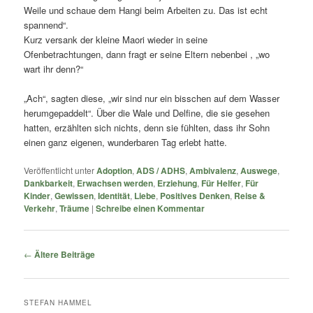
Weile und schaue dem Hangi beim Arbeiten zu. Das ist echt
spannend“.
Kurz versank der kleine Maori wieder in seine
Ofenbetrachtungen, dann fragt er seine Eltern nebenbei , „wo
wart ihr denn?“
„Ach“, sagten diese, „wir sind nur ein bisschen auf dem Wasser
herumgepaddelt“. Über die Wale und Delfine, die sie gesehen
hatten, erzählten sich nichts, denn sie fühlten, dass ihr Sohn
einen ganz eigenen, wunderbaren Tag erlebt hatte.
Veröffentlicht unter
Adoption
,
ADS / ADHS
,
Ambivalenz
,
Auswege
,
Dankbarkeit
,
Erwachsen werden
,
Erziehung
,
Für Helfer
,
Für
Kinder
,
Gewissen
,
Identität
,
Liebe
,
Positives Denken
,
Reise &
Verkehr
,
Träume
|
Schreibe einen Kommentar
Beitragsnavigation
←
Ältere Beiträge
STEFAN HAMMEL