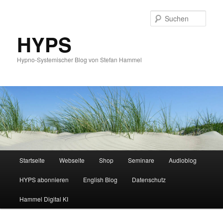
Such
HYPS
Hypno-Systemischer Blog von Stefan Hammel
Hauptmenü
Startseite
Webseite
Shop
Seminare
Audioblog
Zum
Zum
HYPS abonnieren
English Blog
Datenschutz
primären
sekundären
Hammel Digital KI
Inhalt
Inhalt