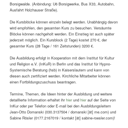
Borsigwalde. (Anbindung: U6 Borsigwerke, Bus X33, Autobahn,
Ausfahrt Holzhauser Straße).
Die Kursblöcke können einzeln belegt werden. Unabhängig davon
wird empfohlen, den gesamten Kurs zu besuchen. Versäumte
Blöcke können nachgeholt werden. Ein Einstieg ist auch später
jederzeit möglich. Ein Kursblock (2 Tage) kostet 270 €, der
gesamter Kurs (28 Tage / 161 Zeitstunden) 3200 €.
Die Ausbildung erfolgt in Kooperation mit dem Institut für Kultur
und Religion e.V. (InKuR) in Berlin und das Institut für Hypno-
Systemische Beratung (hsb) in Kaiserslautern und kann von
diesen auch zertifiziert werden. Kirchliche Mitarbeiter können
einen Fortbildungszuschuss beantragen.
Termine, Themen, die Ideen hinter der Ausbildung und weitere
detaillierte Information erhaltet ihr
hier
und
hier
auf der Seite von
InKur oder per Telefon oder E-mail bei den Ausbildungsleitern
Jean-Otto Domanski (030.3137504 / domanski [ät] me.com) und
Sabine Rösler (0177.2167019 / kontakt [ät] sabine-roesler.com)!