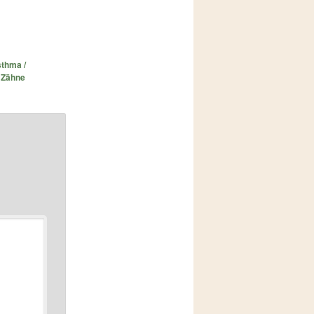
thma /
,
Zähne