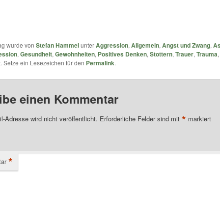
rag wurde von
Stefan Hammel
unter
Aggression
,
Allgemein
,
Angst und Zwang
,
As
ession
,
Gesundheit
,
Gewohnheiten
,
Positives Denken
,
Stottern
,
Trauer
,
Trauma
ht. Setze ein Lesezeichen für den
Permalink
.
ibe einen Kommentar
*
l-Adresse wird nicht veröffentlicht.
Erforderliche Felder sind mit
markiert
*
ar