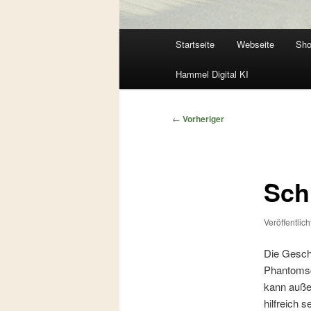
Hauptmenü
Startseite
Webseite
Sh
Zum
Zum
Hammel Digital KI
primären
sekundären
Inhalt
Inhalt
Beitragsnavigation
←
Vorheriger
springen
springen
Sch
Veröffentlic
Die Gesch
Phantomsc
kann auße
hilfreich 