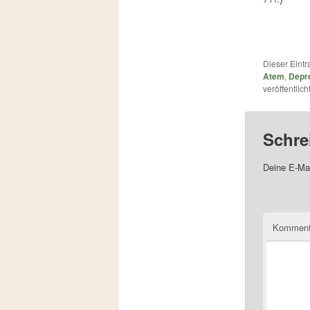
Dieser Eint
Atem
,
Depr
veröffentlic
Schre
Deine E-Mai
Komment