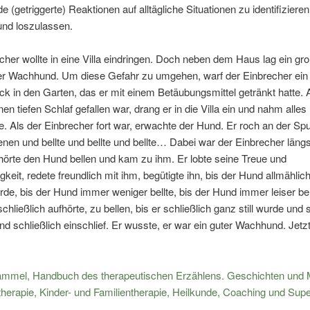
 (getriggerte) Reaktionen auf alltägliche Situationen zu identifizieren
und loszulassen.
cher wollte in eine Villa eindringen. Doch neben dem Haus lag ein gro
her Wachhund. Um diese Gefahr zu umgehen, warf der Einbrecher ein
ck in den Garten, das er mit einem Betäubungsmittel getränkt hatte. 
nen tiefen Schlaf gefallen war, drang er in die Villa ein und nahm alles
e. Als der Einbrecher fort war, erwachte der Hund. Er roch an der Sp
n und bellte und bellte und bellte… Dabei war der Einbrecher längst
örte den Hund bellen und kam zu ihm. Er lobte seine Treue und
gkeit, redete freundlich mit ihm, begütigte ihn, bis der Hund allmählich
rde, bis der Hund immer weniger bellte, bis der Hund immer leiser bell
chließlich aufhörte, zu bellen, bis er schließlich ganz still wurde und
nd schließlich einschlief. Er wusste, er war ein guter Wachhund. Jetz
ammel, Handbuch des therapeutischen Erzählens. Geschichten und
herapie, Kinder- und Familientherapie, Heilkunde, Coaching und Supe