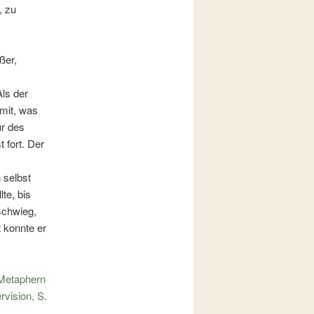
, zu
ßer,
Als der
 mit, was
ur des
 fort. Der
 selbst
te, bis
 schwieg,
t konnte er
 Metaphern
rvision, S.