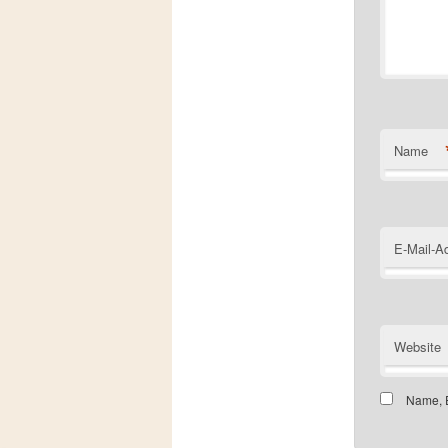
Name
E-Mail-A
Website
Name, E