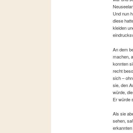
Neuseelan
Und nun ha
diese hatt
kleiden u
eindrucksv
An dem bes
machen, au
konnten si
recht beso
sich – ohn
sie, den A
würde, die
Er würde 
Als sie a
sehen, sa
erkannten 