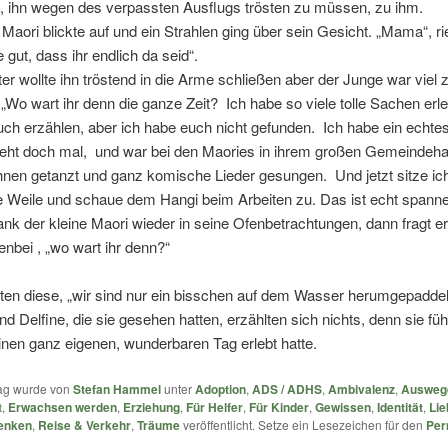
 ihn wegen des verpassten Ausflugs trösten zu müssen, zu ihm.
 Maori blickte auf und ein Strahlen ging über sein Gesicht. „Mama“, rie
 gut, dass ihr endlich da seid“.
er wollte ihn tröstend in die Arme schließen aber der Junge war viel 
 „Wo wart ihr denn die ganze Zeit? Ich habe so viele tolle Sachen erl
euch erzählen, aber ich habe euch nicht gefunden. Ich habe ein echt
seht doch mal, und war bei den Maories in ihrem großen Gemeindeh
hnen getanzt und ganz komische Lieder gesungen. Und jetzt sitze ich
e Weile und schaue dem Hangi beim Arbeiten zu. Das ist echt spanne
nk der kleine Maori wieder in seine Ofenbetrachtungen, dann fragt er
enbei , „wo wart ihr denn?“
ten diese, „wir sind nur ein bisschen auf dem Wasser herumgepaddel
nd Delfine, die sie gesehen hatten, erzählten sich nichts, denn sie füh
inen ganz eigenen, wunderbaren Tag erlebt hatte.
rag wurde von
Stefan Hammel
unter
Adoption
,
ADS / ADHS
,
Ambivalenz
,
Ausweg
t
,
Erwachsen werden
,
Erziehung
,
Für Helfer
,
Für Kinder
,
Gewissen
,
Identität
,
Lie
Denken
,
Reise & Verkehr
,
Träume
veröffentlicht. Setze ein Lesezeichen für den
Per