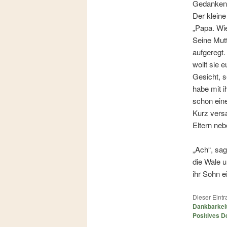
Gedanken,
Der kleine
„Papa. Wie
Seine Mutt
aufgeregt.
wollt sie 
Gesicht, 
habe mit i
schon ein
Kurz versa
Eltern neb
„Ach“, sag
die Wale u
ihr Sohn e
Dieser Eint
Dankbarkei
Positives 