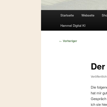
Hauptmenü
Startseite
Webseite
Sh
Zum
Zum
Hammel Digital KI
primären
sekundären
Inhalt
Inhalt
Beitragsnavigation
←
Vorheriger
springen
springen
Der
Veröffentlic
Die folge
hat mir gu
Gespräch 
ich sie hi