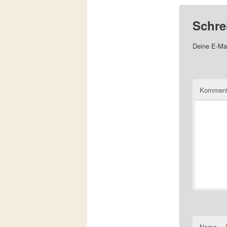
Schre
Deine E-Mai
Komment
Name