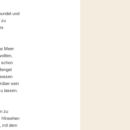
reundet und
 zu
rs
das Meer
ollten,
n schon
Bengel
chossen
rüber sein
zu lassen.
n zu
m Hinsehen
t, mit dem