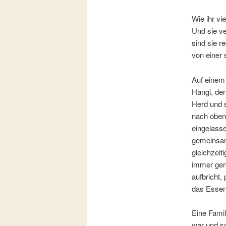
Wie ihr vi
Und sie ve
sind sie r
von einer 
Auf einem 
Hangi, den
Herd und s
nach oben
eingelasse
gemeinsam
gleichzeit
immer gena
aufbricht
das Essen i
Eine Famil
war und s