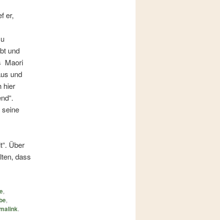
f er,
zu
ebt und
es Maori
aus und
 hier
nd“.
 seine
t“. Über
lten, dass
e
,
be
,
malink
.