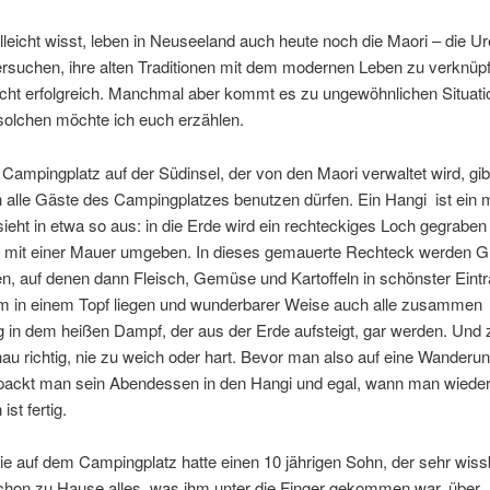
elleicht wisst, leben in Neuseeland auch heute noch die Maori – die U
rsuchen, ihre alten Traditionen mit dem modernen Leben zu verknüpf
echt erfolgreich. Manchmal aber kommt es zu ungewöhnlichen Situat
solchen möchte ich euch erzählen.
Campingplatz auf der Südinsel, der von den Maori verwaltet wird, gib
 alle Gäste des Campingplatzes benutzen dürfen. Ein Hangi ist ein 
ieht in etwa so aus: in die Erde wird ein rechteckiges Loch gegrabe
 mit einer Mauer umgeben. In dieses gemauerte Rechteck werden Gri
n, auf denen dann Fleisch, Gemüse und Kartoffeln in schönster Eintr
 in einem Topf liegen und wunderbarer Weise auch alle zusammen
ig in dem heißen Dampf, der aus der Erde aufsteigt, gar werden. Und
u richtig, nie zu weich oder hart. Bevor man also auf eine Wanderu
, packt man sein Abendessen in den Hangi und egal, wann man wied
st fertig.
ie auf dem Campingplatz hatte einen 10 jährigen Sohn, der sehr wiss
chon zu Hause alles, was ihm unter die Finger gekommen war, über