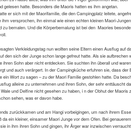
d gelesen hatte. Besonders die Maoris hatten es ihm angetan.
tte er sich mit der Maorifamilie, die den Campingplatz leitete, angef
e ihm versprochen, ihn einmal wie einen echten kleinen Maori-Jungen
nd zu bemalen. Und die Körperbemalung ist bei den Maories besonde
oll.
agten Verkleidungstag nun wollten seine Eltern einen Ausflug auf 
f den sich der Junge schon lange gefreut hatte. Als sie aufbrechen w
e ihren Sohn aber nicht entdecken. Sie suchten ihn überall und ware
rgt und auch verärgert. In der Campingküche erfuhren sie, dass der 
e ein Wort zu sagen – zu der Maori Familie gestohlen hatte. Da bes
usflug alleine zu unternehmen und ihren Sohn, der sehr enttäuscht da
 Wale und Delfine nicht gesehen zu haben, i n der Obhut der Maoris 
schon sehen, was er davon habe.
bends zurückkamen und am Hangi vorbeigingen, um nach ihrem Esse
ß da ein kleiner, einsamer Maori Junge vor dem Ofen. Bei genauere
sie in ihm ihren Sohn und gingen, ihr Ärger war inzwischen verrauch