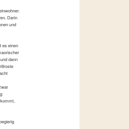
reinwohner.
en. Darin
ionen und
t es einen
maorischer
n und dann
llroste
acht
 zwar
ng
erkommt,
begierig