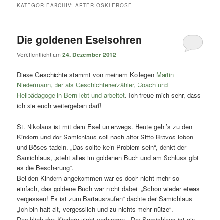
springen
springen
KATEGORIEARCHIV:
ARTERIOSKLEROSE
Die goldenen Eselsohren
Veröffentlicht am
24. Dezember 2012
Diese Geschichte stammt von meinem Kollegen
Martin
Niedermann, der als Geschichtenerzähler, Coach und
Heilpädagoge in Bern lebt und arbeitet
. Ich freue mich sehr, dass
ich sie euch weitergeben darf!
St. Nikolaus ist mit dem Esel unterwegs. Heute geht’s zu den
Kindern und der Samichlaus soll nach alter Sitte Braves loben
und Böses tadeln. „Das sollte kein Problem sein“, denkt der
Samichlaus, „steht alles im goldenen Buch und am Schluss gibt
es die Bescherung“.
Bei den Kindern angekommen war es doch nicht mehr so
einfach, das goldene Buch war nicht dabei. „Schon wieder etwas
vergessen! Es ist zum Bartausraufen“ dachte der Samichlaus.
„Ich bin halt alt, vergesslich und zu nichts mehr nütze“.
Das blieb den Kindern nicht verborgen. „Der Samichlaus ist ein