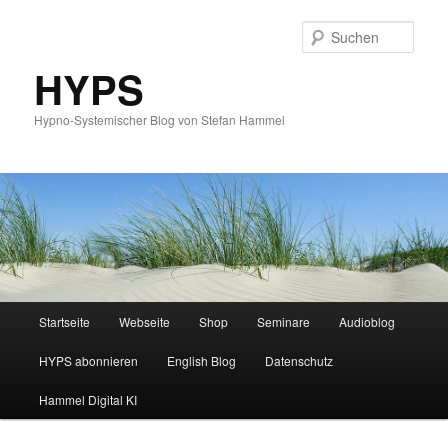
Such
HYPS
Hypno-Systemischer Blog von Stefan Hammel
Hauptmenü
Startseite
Webseite
Shop
Seminare
Audioblog
Zum
Zum
HYPS abonnieren
English Blog
Datenschutz
primären
sekundären
Hammel Digital KI
Inhalt
Inhalt