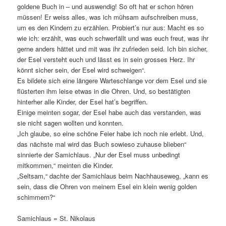
goldene Buch in – und auswendig! So oft hat er schon hören
müssen! Er weiss alles, was ich mühsam aufschreiben muss,
um es den Kindern zu erzählen. Probiert’s nur aus: Macht es so
wie ich: erzählt, was euch schwerfällt und was euch freut, was ihr
gerne anders hättet und mit was ihr zufrieden seid. Ich bin sicher,
der Esel versteht euch und lässt es in sein grosses Herz. Ihr
könnt sicher sein, der Esel wird schweigen“.
Es bildete sich eine längere Warteschlange vor dem Esel und sie
flüsterten ihm leise etwas in die Ohren. Und, so bestätigten
hinterher alle Kinder, der Esel hat’s begriffen.
Einige meinten sogar, der Esel habe auch das verstanden, was
sie nicht sagen wollten und konnten.
„Ich glaube, so eine schöne Feier habe ich noch nie erlebt. Und,
das nächste mal wird das Buch sowieso zuhause blieben“
sinnierte der Samichlaus. „Nur der Esel muss unbedingt
mitkommen,“ meinten die Kinder.
„Seltsam,“ dachte der Samichlaus beim Nachhauseweg, „kann es
sein, dass die Ohren von meinem Esel ein klein wenig golden
schimmern?“
Samichlaus = St. Nikolaus