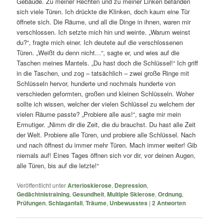
Gebäude. Zu meiner Rechten und zu meiner Linken befanden
sich viele Türen. Ich drückte die Klinken, doch kaum eine Tür
öffnete sich. Die Räume, und all die Dinge in ihnen, waren mir
verschlossen. Ich setzte mich hin und weinte. „Warum weinst
du?“, fragte mich einer. Ich deutete auf die verschlossenen
Türen. „Weißt du denn nicht…“, sagte er, und wies auf die
Taschen meines Mantels. „Du hast doch die Schlüssel!“ Ich griff
in die Taschen, und zog – tatsächlich – zwei große Ringe mit
Schlüsseln hervor, hunderte und nochmals hunderte von
verschieden geformten, großen und kleinen Schlüsseln. Woher
sollte ich wissen, welcher der vielen Schlüssel zu welchem der
vielen Räume passte? „Probiere alle aus!“, sagte mir mein
Ermutiger. „Nimm dir die Zeit, die du brauchst. Du hast alle Zeit
der Welt. Probiere alle Türen, und probiere alle Schlüssel. Nach
und nach öffnest du immer mehr Türen. Mach immer weiter! Gib
niemals auf! Eines Tages öffnen sich vor dir, vor deinen Augen,
alle Türen, bis auf die letzte!“
Veröffentlicht unter
Arteriosklerose
,
Depression
,
Gedächtnistraining
,
Gesundheit
,
Multiple Sklerose
,
Ordnung
,
Prüfungen
,
Schlaganfall
,
Träume
,
Unbewusstes
|
2
Antworten