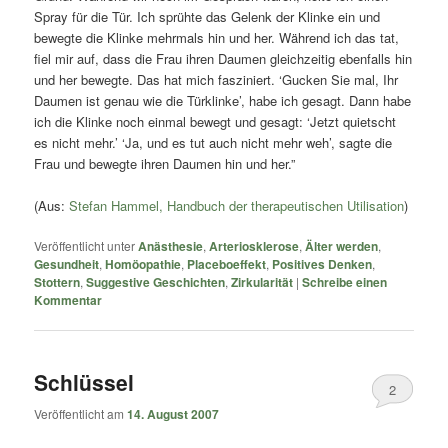
Spray für die Tür. Ich sprühte das Gelenk der Klinke ein und
bewegte die Klinke mehrmals hin und her. Während ich das tat,
fiel mir auf, dass die Frau ihren Daumen gleichzeitig ebenfalls hin
und her bewegte. Das hat mich fasziniert. ‘Gucken Sie mal, Ihr
Daumen ist genau wie die Türklinke’, habe ich gesagt. Dann habe
ich die Klinke noch einmal bewegt und gesagt: ‘Jetzt quietscht
es nicht mehr.’ ‘Ja, und es tut auch nicht mehr weh’, sagte die
Frau und bewegte ihren Daumen hin und her.”
(Aus:
Stefan Hammel, Handbuch der therapeutischen Utilisation
)
Veröffentlicht unter
Anästhesie
,
Arteriosklerose
,
Älter werden
,
Gesundheit
,
Homöopathie
,
Placeboeffekt
,
Positives Denken
,
Stottern
,
Suggestive Geschichten
,
Zirkularität
|
Schreibe einen
Kommentar
Schlüssel
2
Veröffentlicht am
14. August 2007