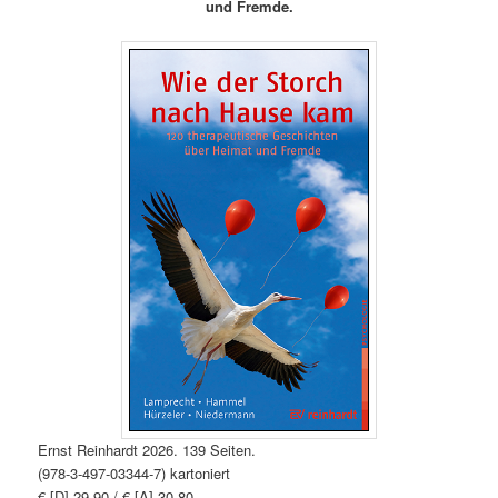
und Fremde.
Ernst Reinhardt 2026. 139 Seiten.
(978-3-497-03344-7) kartoniert
€ [D] 29,90 / € [A] 30,80