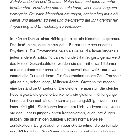
Schutz bedeuten und Chancen bieten kann und dass es unter
bestimmten Umständen normal sein kann, wenn alles langsam
vorangeht. Sie kann Menschen ermutigen, nachsichtig mit sich
selbst und anderen zu sein und gleichzeitig auf ihr Potential für
Anpassung und Entwicklung zu vertrauen.
Im kühlen Dunkel einer Höhle geht alles ein bisschen langsamer.
Das heißt nicht, dass nichts geht. Es hat nur einen anderen
Rhythmus. Die Grottenolme beispielsweise, die leben länger als
jedes andere Amphib. 70 Jahre, hundert Jahre, ganz genau weiß
das keiner. Geschlechtsreif werden sie erst mit etwa 16 Jahren,
und auch dann vermehren sie sich, soweit man weiß, nur etwa
einmal alle Dutzend Jahre. Die Grottenolme haben Zeit. Trotzdem
gibt es sie, schon lange, Millionen Jahre. Grottenolme mögen
eine beständige Umgebung: Die gleiche Temperatur, die gleiche
Feuchtigkeit, die gleiche Dunkelheit, die gleichen Höhlengänge
immerzu. Dennoch sind sie sehr anpassungsfähig – wenn man
ihnen Zeit gibt. Sie können lernen, am Licht zu leben und, wenn
sie das Licht in jungen Jahren kennenlernen, auch ihre Augen
nutzen, die sich in den dunklen Grotten normalerweise
zurückbilden. Es gibt auch ein paar Grottenolme, die außerhalb
von Höhlen leben. So können sie wandern und andere Höhlen