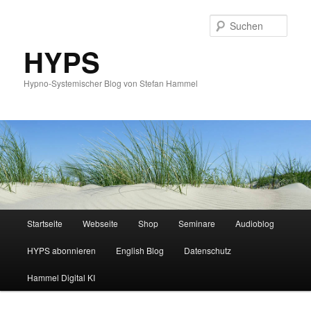
Such
HYPS
Hypno-Systemischer Blog von Stefan Hammel
Hauptmenü
Startseite
Webseite
Shop
Seminare
Audioblog
Zum
Zum
HYPS abonnieren
English Blog
Datenschutz
primären
sekundären
Hammel Digital KI
Inhalt
Inhalt