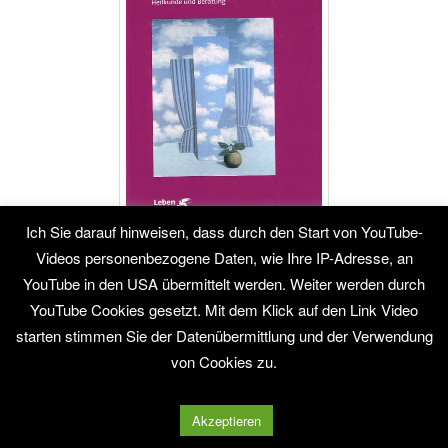
Ich Sie darauf hinweisen, dass durch den Start von YouTube-
Handbuch der therapeutischen Utilisation
Videos personenbezogene Daten, wie Ihre IP-Adresse, an
YouTube in den USA übermittelt werden. Weiter werden durch
Vom Nutzen des Unnützen in Psychotherapie, Kinder und
YouTube Cookies gesetzt. Mit dem Klick auf den Link Video
Familientherapie, Heilkunde und Beratung
starten stimmen Sie der Datenübermittlung und der Verwendung
↓
von Cookies zu.
Guidebook of Therapeutic Utilization
Akzeptieren
Upcycling Life with Hypnosystemic Therapy