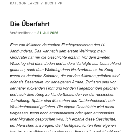
springen
springen
KATEGORIEARCHIV:
BUCHTIPP
Die Überfahrt
Veröffentlicht am
31. Juli 2026
Eine von Millionen deutschen Fluchtgeschichten des 20.
Jahrhunderts. Das war nach dem ersten Weltkrieg; mein
Großvater hat mir die Geschichte erzählt. Vor dem zweiten
Weltkrieg sind dann Juden und andere Verfolgte aus Deutschland
geflohen, nach dem Weltkrieg dann Naziverbrecher. Im Krieg
waren es deutsche Soldaten, die vor den Alliierten geflohen sind
oder als Deserteure vor der eigenen Armee. Zivilisten sind vor
der näher rückenden Front und vor den Fliegerbomben geflohen
und nach dem Krieg zu Hunderttausenden vor der russischen
Vertreibung. Später sind Menschen aus Ostdeutschland nach
Westdeutschland geflohen. Die eigene Geschichte wird meist
vergessen, wenn hoch emotionalisiert oder ganz emotionslos
über Migration gesprochen wird. Ich erzähle diese Geschichte,
um Menschen anzuregen, die Fluchtgeschichten ihrer eigenen
Familie zu erzählen und so eine neue Perspektive auf Flucht und