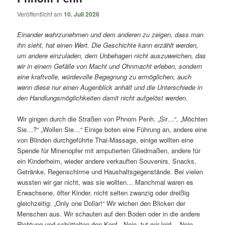
Veröffentlicht am
10. Juli 2026
Einander wahrzunehmen und dem anderen zu zeigen, dass man
ihn sieht, hat einen Wert. Die Geschichte kann erzählt werden,
um andere einzuladen, dem Unbehagen nicht auszuweichen, das
wir in einem Gefälle von Macht und Ohnmacht erleben, sondern
eine kraftvolle, würdevolle Begegnung zu ermöglichen, auch
wenn diese nur einen Augenblick anhält und die Unterschiede in
den Handlungsmöglichkeiten damit nicht aufgelöst werden.
Wir gingen durch die Straßen von Phnom Penh. „Sir…“, „Möchten
Sie…?“ „Wollen Sie…“ Einige boten eine Führung an, andere eine
von Blinden durchgeführte Thai-Massage, einige wollten eine
Spende für Minenopfer mit amputierten Gliedmaßen, andere für
ein Kinderheim, wieder andere verkauften Souvenirs, Snacks,
Getränke, Regenschirme und Haushaltsgegenstände. Bei vielen
wussten wir gar nicht, was sie wollten… Manchmal waren es
Erwachsene, öfter Kinder, nicht selten zwanzig oder dreißig
gleichzeitig: „Only one Dollar!“ Wir wichen den Blicken der
Menschen aus. Wir schauten auf den Boden oder in die andere
Richtung und schüttelten den Kopf. „Nein, tut mir leid… Nein