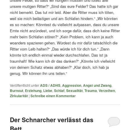
unsere Felder, so dass wir hungern müssen und tötest alle
unsere mutigen Ritter?“ „Sind das eure Felder? Das hatte ich gar
nicht bemerkt. Das tut mir leid. Aber die Ritter muss ich töten,
weil sie mich belästigen und am Schlafen hindern.“ „Wir könnten
es so machen: Könntest du vielleicht aufpassen, dass du unsere
Ernte nicht anzündest, und ich sorge dafür, dass dich keine Ritter
mehr beim Schlafen stören?“ „Kein Problem, ich kann ja auch
woanders spazieren gehen. Würdest du mir dafür tatsächlich die
Ritter vom Leib halten?“ „Das würde ich für dich tun.“ „Dann
könnte ich endlich einmal wieder durchschlafen. Das ist ja
traumhaft! Wie kann ich dir das danken?“ „Könnte ich vielleicht
von deinem Schatz etwas abhaben?“ „Klar doch, ich hab ja
genug. Wir können ihn uns teilen.“
Veröffentlicht unter
ADS / ADHS
,
Aggression
,
Angst und Zwang
,
Burnout
,
Erziehung
,
Liebe
,
Schlaf
,
Sexualität
,
Trauma
,
Verzeihen
,
Zirkularität
|
Schreibe einen Kommentar
Der Schnarcher verlässt das
Bett