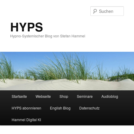
Such
HYPS
Hypno-Systemischer Blog von Stefan Hammel
Hauptmenü
Startseite
Webseite
Shop
Seminare
Audioblog
Zum
Zum
HYPS abonnieren
English Blog
Datenschutz
primären
sekundären
Hammel Digital KI
Inhalt
Inhalt