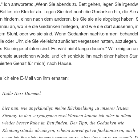
“ Ich antwortete: „Wenn Sie abends zu Bett gehen, legen Sie irgendw
ettes die Kleider ab. Legen Sie dort auch die Gedanken hin, die Sie
n hindern, einen nach dem anderen, bis Sie sie alle abgelegt haben.
enau an, wo Sie die Gedanken hinlegen, und wie sie dort aussehen, 
dem Stuhl, oder wo sie sind. Wenn Gedanken nachkommen, behandeln
ille oder Uhr, die Sie vielleicht zunächst vergessen hatten, abzulege
is Sie eingeschlafen sind. Es wird nicht lange dauern.“ Wir einigten u
erapie ausreichen würde, und ich schickte ihn nach einer halben Stu
ierten Gehalt für mich) nach Hause.
 ich eine E-Mail von ihm erhalten:
Hallo Herr Hammel,
hier nun, wie angekündigt, meine Rückmeldung zu unserer letzten
Sitzung. In den vergangenen zwei Wochen konnte ich alles in allem
wieder besser Ruhe im Bett finden. Der Tipp, die Gedanken wie
Kleidungsstücke abzulegen, scheint soweit gut zu funktionieren, auch
wenn ich ihn nicht immer bewusst nutze, aber das war ja so gewollt. 