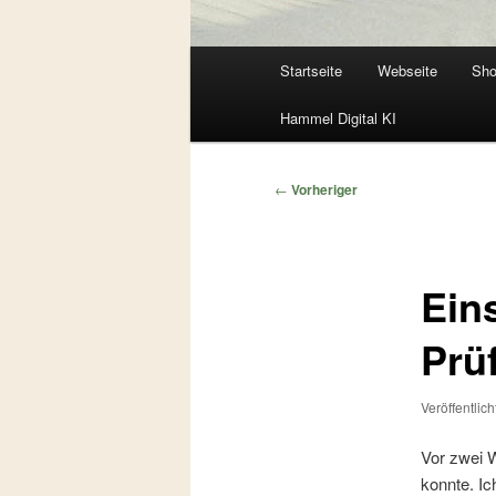
Hauptmenü
Startseite
Webseite
Sh
Zum
Zum
Hammel Digital KI
primären
sekundären
Inhalt
Inhalt
Beitragsnavigation
←
Vorheriger
springen
springen
Ein
Prü
Veröffentlic
Vor zwei W
konnte. Ic