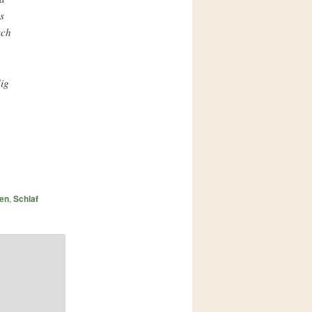
s
sch
ig
en
,
Schlaf