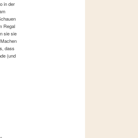
o in der
 am
 Schauen
im Regal
 sie sie
n. Machen
ns, dass
nde (und
Da