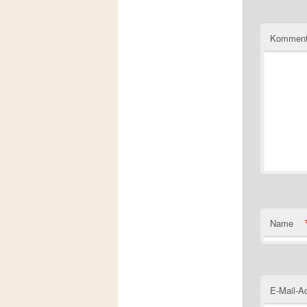
Komment
Name
E-Mail-A