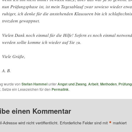
nun Prüfungsphase ist, ist mein Tagesablauf zwar sowieso wieder etwa
ruhiger, ich denke für die anstehenden Klausuren bin ich schlaftechni
trotzdem gewappnet.
Vielen Dank noch einmal für die Hilfe! Sofern es noch einmal notwend
werden sollte komme ich wieder auf Sie zu.
Viele Grüße,
A. B.
rag wurde von
Stefan Hammel
unter
Angst und Zwang
,
Arbeit
,
Methoden
,
Prüfung
ht. Setze ein Lesezeichen für den
Permalink
.
ibe einen Kommentar
*
l-Adresse wird nicht veröffentlicht.
Erforderliche Felder sind mit
markiert