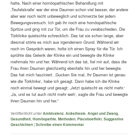
hatte. Nach einer homöopathischen Behandlung mit
‚Teufelskralle‘ war der eine Daumen schon viel besser, der andere
aber war noch recht unbeweglich und schmerzte bei jedem
Bewegungsversuch. Ich gab ihr noch eine homöopathische
Spritze und ging mit zur Tür, um die Frau zu verabschieden. Die
Türklinke quietschte schrecklich. Das tat sie schon lange, aber
diesmal störte es mich aus irgendeinem Grund. Während wir
noch im Gespräch waren, holte ich einen Spray für die Tür. Ich
sprühte das Gelenk der Klinke ein und bewegte die Klinke
mehrmals hin und her. Während ich das tat, fiel mir auf, dass die
Frau ihren Daumen gleichzeitig ebenfalls hin und her bewegte.
Das hat mich fasziniert. ‚Gucken Sie mal, Ihr Daumen ist genau
wie die Türklinke‘, habe ich gesagt. Dann habe ich die Klinke
noch einmal bewegt und gesagt: ‚Jetzt quietscht es nicht mehr.‘
‚Ja, und es tut auch nicht mehr weh‘, sagte die Frau und bewegte
ihren Daumen hin und her.“
Veröffentlicht unter
Ambivalenz
,
Anästhesie
,
Angst und Zwang
,
Gesundheit
,
Homöopathie
,
Methoden
,
Placeboeffekt
,
Suggestive
Geschichten
|
Schreibe einen Kommentar