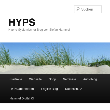
Such
HYPS
Hypno-Systemischer Blog von Stefan Hammel
Hauptmenü
Startseite
Webseite
Shop
Seminare
Audioblog
Zum
Zum
HYPS abonnieren
English Blog
Datenschutz
primären
sekundären
Hammel Digital KI
Inhalt
Inhalt