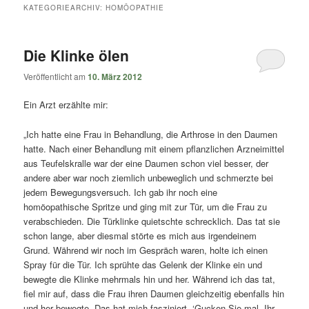
springen
springen
KATEGORIEARCHIV:
HOMÖOPATHIE
Die Klinke ölen
Veröffentlicht am
10. März 2012
Ein Arzt erzählte mir:
„Ich hatte eine Frau in Behandlung, die Arthrose in den Daumen
hatte. Nach einer Behandlung mit einem pflanzlichen Arzneimittel
aus Teufelskralle war der eine Daumen schon viel besser, der
andere aber war noch ziemlich unbeweglich und schmerzte bei
jedem Bewegungsversuch. Ich gab ihr noch eine
homöopathische Spritze und ging mit zur Tür, um die Frau zu
verabschieden. Die Türklinke quietschte schrecklich. Das tat sie
schon lange, aber diesmal störte es mich aus irgendeinem
Grund. Während wir noch im Gespräch waren, holte ich einen
Spray für die Tür. Ich sprühte das Gelenk der Klinke ein und
bewegte die Klinke mehrmals hin und her. Während ich das tat,
fiel mir auf, dass die Frau ihren Daumen gleichzeitig ebenfalls hin
und her bewegte. Das hat mich fasziniert. ‘Gucken Sie mal, Ihr