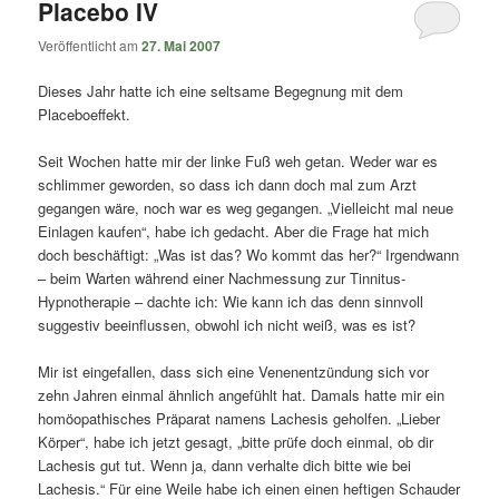
Placebo IV
Veröffentlicht am
27. Mai 2007
Dieses Jahr hatte ich eine seltsame Begegnung mit dem
Placeboeffekt.
Seit Wochen hatte mir der linke Fuß weh getan. Weder war es
schlimmer geworden, so dass ich dann doch mal zum Arzt
gegangen wäre, noch war es weg gegangen. „Vielleicht mal neue
Einlagen kaufen“, habe ich gedacht. Aber die Frage hat mich
doch beschäftigt: „Was ist das? Wo kommt das her?“ Irgendwann
– beim Warten während einer Nachmessung zur Tinnitus-
Hypnotherapie – dachte ich: Wie kann ich das denn sinnvoll
suggestiv beeinflussen, obwohl ich nicht weiß, was es ist?
Mir ist eingefallen, dass sich eine Venenentzündung sich vor
zehn Jahren einmal ähnlich angefühlt hat. Damals hatte mir ein
homöopathisches Präparat namens Lachesis geholfen. „Lieber
Körper“, habe ich jetzt gesagt, „bitte prüfe doch einmal, ob dir
Lachesis gut tut. Wenn ja, dann verhalte dich bitte wie bei
Lachesis.“ Für eine Weile habe ich einen einen heftigen Schauder