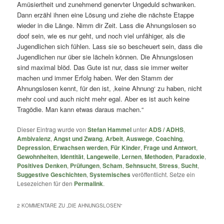
Amüsiertheit und zunehmend genervter Ungeduld schwanken.
Dann erzähl ihnen eine Lösung und ziehe die nächste Etappe
wieder in die Länge. Nimm dir Zeit. Lass die Ahnungslosen so
doof sein, wie es nur geht, und noch viel unfähiger, als die
Jugendlichen sich fühlen. Lass sie so bescheuert sein, dass die
Jugendlichen nur über sie lächeln können. Die Ahnungslosen
sind maximal blöd. Das Gute ist nur, dass sie immer weiter
machen und immer Erfolg haben. Wer den Stamm der
Ahnungslosen kennt, für den ist, ‚keine Ahnung‘ zu haben, nicht
mehr cool und auch nicht mehr egal. Aber es ist auch keine
Tragödie. Man kann etwas daraus machen.“
Dieser Eintrag wurde von
Stefan Hammel
unter
ADS / ADHS
,
Ambivalenz
,
Angst und Zwang
,
Arbeit
,
Auswege
,
Coaching
,
Depression
,
Erwachsen werden
,
Für Kinder
,
Frage und Antwort
,
Gewohnheiten
,
Identität
,
Langeweile
,
Lernen
,
Methoden
,
Paradoxie
,
Positives Denken
,
Prüfungen
,
Scham
,
Sehnsucht
,
Stress
,
Sucht
,
Suggestive Geschichten
,
Systemisches
veröffentlicht. Setze ein
Lesezeichen für den
Permalink
.
2 KOMMENTARE ZU „
DIE AHNUNGSLOSEN
“