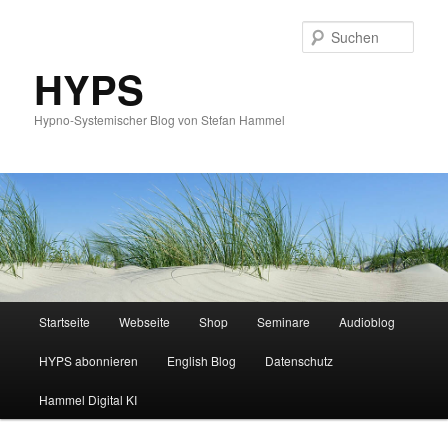
Such
HYPS
Hypno-Systemischer Blog von Stefan Hammel
Hauptmenü
Startseite
Webseite
Shop
Seminare
Audioblog
Zum
Zum
HYPS abonnieren
English Blog
Datenschutz
primären
sekundären
Hammel Digital KI
Inhalt
Inhalt