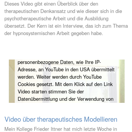
Dieses Video gibt einen Überblick über den
therapeutischen Denkansatz und wie dieser sich in die
psychotherapeutische Arbeit und die Ausbildung
übersetzt. Der Kern ist ein Interview, das ich zum Thema
der hypnosystemischen Arbeit gegeben habe.
Zum Aktivieren des Videos bitte auf den Link
klicken. Wir möchten Sie darauf hinweisen,
dass durch den Start des YouTube-Videos
personenbezogene Daten, wie Ihre IP-
Adresse, an YouTube in den USA übermittelt
werden. Weiter werden durch YouTube
Cookies gesetzt. Mit dem Klick auf den Link
Video starten stimmen Sie der
Datenübermittlung und der Verwendung von
Cookies zu.
Video über therapeutisches Modellieren
Video starten
Mein Kollege Frieder Ittner hat mich letzte Woche in