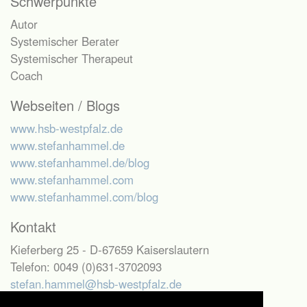
Schwerpunkte
Autor
Systemischer Berater
Systemischer Therapeut
Coach
Webseiten / Blogs
www.hsb-westpfalz.de
www.stefanhammel.de
www.stefanhammel.de/blog
www.stefanhammel.com
www.stefanhammel.com/blog
Kontakt
Kieferberg 25 - D-67659 Kaiserslautern
Telefon: 0049 (0)631-3702093
stefan.hammel@hsb-westpfalz.de