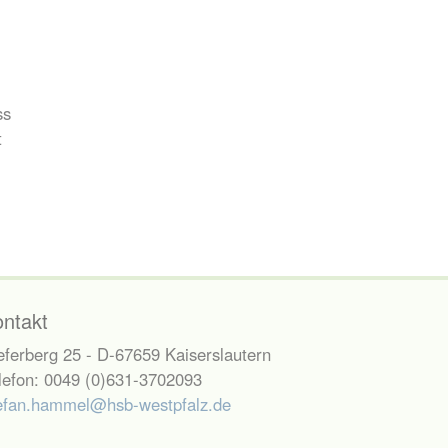
ss
t
ontakt
eferberg 25 - D-67659 Kaiserslautern
lefon: 0049 (0)631-3702093
efan.hammel@hsb-westpfalz.de