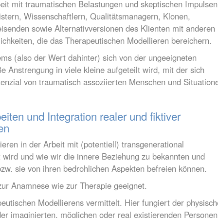
eit mit traumatischen Belastungen und skeptischen Impulsen
stern, Wissenschaftlern, Qualitätsmanagern, Klonen,
eisenden sowie Alternativversionen des Klienten mit anderen
ichkeiten, die das Therapeutischen Modellieren bereichern.
ems (also der Wert dahinter) sich von der ungeeigneten
 Anstrengung in viele kleine aufgeteilt wird, mit der sich
enzial von traumatisch assoziierten Menschen und Situation
ten und Integration realer und fiktiver
en
ren in der Arbeit mit (potentiell) transgenerational
 wird und wie wir die innere Beziehung zu bekannten und
zw. sie von ihren bedrohlichen Aspekten befreien können.
 zur Anamnese wie zur Therapie geeignet.
tischen Modellierens vermittelt. Hier fungiert der physisch
der imaginierten, möglichen oder real existierenden Personen