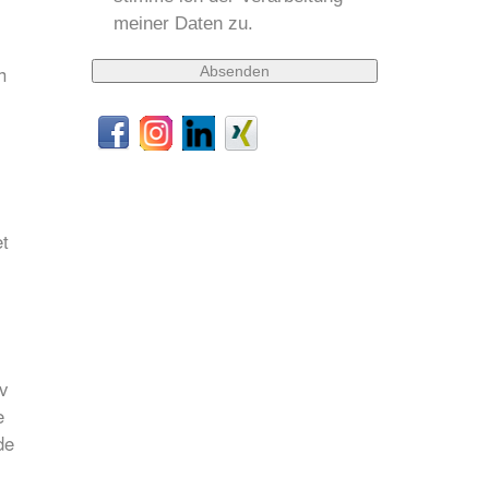
meiner Daten zu.
h
et
v
e
de