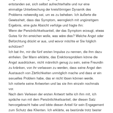
entstanden sei, sich selbst aufrechterhalte und nur eine
einmalige Unterbrechung der kreisförmigen Dynamik des
Problems notwendig sei, um es zu beheben. Ich äußerte die
Gewissheit, dass das Symptom, wenngleich mit ungünstigem
Ergebnis, eine gute Absicht verfolge und fragte ihn:
Wenn der Persönlichkeitsanteil, der das Symptom erzeugt, etwas
Gutes für ihn erreichen wolle, was wäre dies? Welche Angst oder
Befürchtung drückt er aus, und wovor möchte er Sie folglich
schützen?
Ich bat ihn, mir die fünf ersten Impulse zu nennen, die ihm dazu
einfielen. Der Mann erklärte, das Erektionsproblem könne die
Angst ausdrücken, nicht männlich genug zu sein, seine Freundin
zu kränken, von ihr verlassen zu werden, dass seine Angst den
Austausch von Zärtlichkeiten unmöglich mache und dass er ein
sexuelles Problem habe, das er nicht lösen können werde.
Ich notierte seine Antworten und las sie ihm einzeln nochmals
vor.
Nach dem Verlesen der ersten Antwort teilte ich ihm mit, ich
spräche nun mit dem Persönlichkeitsanteil, der diesen Satz
hervorgebracht habe und lobte diesen Anteil für sein Engagement
zum Schutz des Klienten. Ich erklärte, es bestünde trotz bester