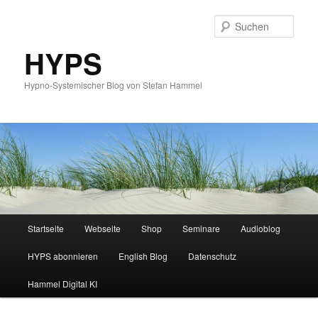
Such
HYPS
Hypno-Systemischer Blog von Stefan Hammel
Hauptmenü
Startseite
Webseite
Shop
Seminare
Audioblog
Zum
Zum
HYPS abonnieren
English Blog
Datenschutz
primären
sekundären
Hammel Digital KI
Inhalt
Inhalt