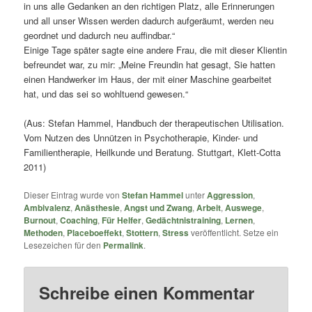
in uns alle Gedanken an den richtigen Platz, alle Erinnerungen
und all unser Wissen werden dadurch aufgeräumt, werden neu
geordnet und dadurch neu auffindbar.“
Einige Tage später sagte eine andere Frau, die mit dieser Klientin
befreundet war, zu mir: „Meine Freundin hat gesagt, Sie hatten
einen Handwerker im Haus, der mit einer Maschine gearbeitet
hat, und das sei so wohltuend gewesen.“
(Aus: Stefan Hammel, Handbuch der therapeutischen Utilisation.
Vom Nutzen des Unnützen in Psychotherapie, Kinder- und
Familientherapie, Heilkunde und Beratung. Stuttgart, Klett-Cotta
2011)
Dieser Eintrag wurde von
Stefan Hammel
unter
Aggression
,
Ambivalenz
,
Anästhesie
,
Angst und Zwang
,
Arbeit
,
Auswege
,
Burnout
,
Coaching
,
Für Helfer
,
Gedächtnistraining
,
Lernen
,
Methoden
,
Placeboeffekt
,
Stottern
,
Stress
veröffentlicht. Setze ein
Lesezeichen für den
Permalink
.
Schreibe einen Kommentar