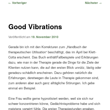
springen
springen
Beitragsnavigation
←
Vorheriger
Nächster
→
Good Vibrations
Veröffentlicht am
19. November 2010
Gerade bin ich mit den Korrekturen zum „Handbuch der
therapeutischen Utilisation“ beschäftigt, das im April bei Klett-
Cotta erscheint. Das Buch enthältFallbeispiele und Erklärungen
dazu, wie man in der Therapie gerade die Dinge für die Ziele der
Klienten nutzen kann, die auf den ersten Blick unnütz, lästig oder
geradezu schädlich erscheinen. Dazu gehören natürlich die
Erfahrungen, deretwegen die Leute in Therapie gekommen sind,
zum anderen aber auch ganz alltägliche Störungen. Ich gebe
einmal ein Beispiel.
Eine Frau wollte gerne hypnotisiert werden, weil sie sich nur
schwer konzentrieren könne, Gedächtnisprobleme habe und sich
meistens verwirrt fühle. Die ersten Therapiestunden ergaben,