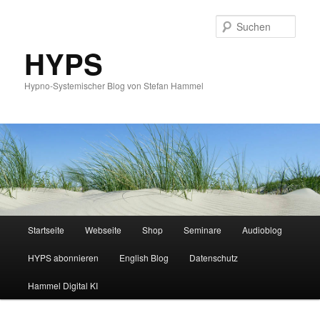
Such
HYPS
Hypno-Systemischer Blog von Stefan Hammel
Hauptmenü
Startseite
Webseite
Shop
Seminare
Audioblog
Zum
Zum
HYPS abonnieren
English Blog
Datenschutz
primären
sekundären
Hammel Digital KI
Inhalt
Inhalt