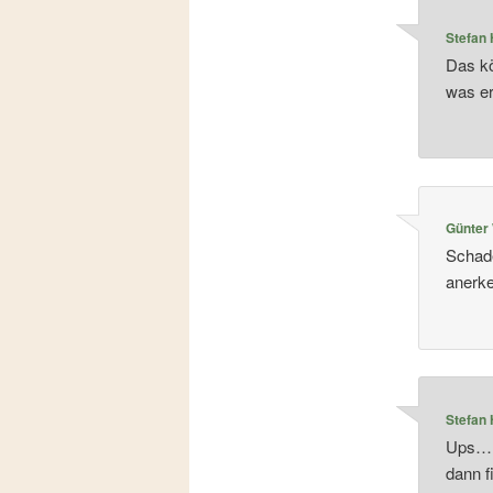
Stefan
Das kö
was e
Günter
Schade
anerk
Stefan
Ups… e
dann f