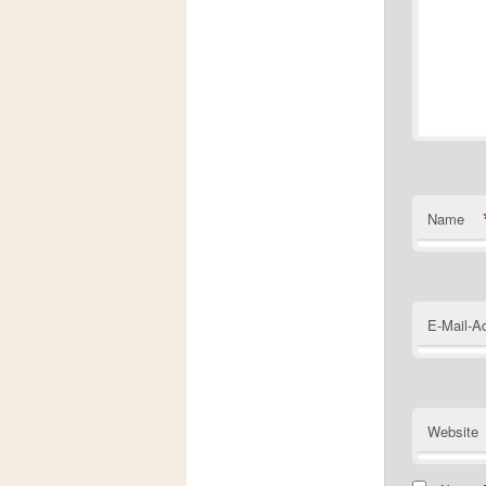
Name
E-Mail-A
Website