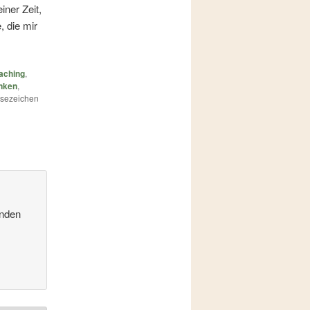
ner Zeit,
, die mir
aching
,
nken
,
Lesezeichen
enden