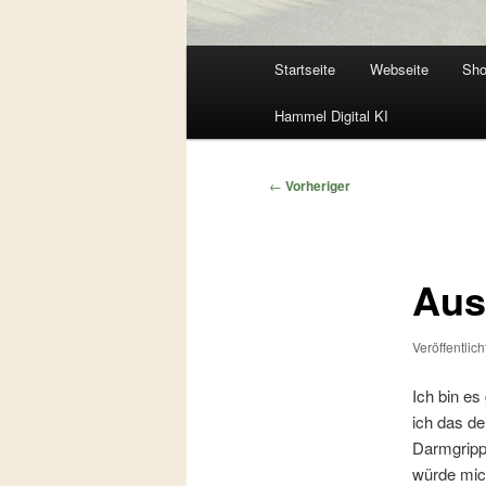
Hauptmenü
Startseite
Webseite
Sh
Zum
Zum
Hammel Digital KI
primären
sekundären
Inhalt
Inhalt
Beitragsnavigation
←
Vorheriger
springen
springen
Aus
Veröffentlic
Ich bin es
ich das de
Darmgrippe
würde mich