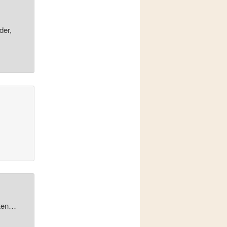
der,
nten…