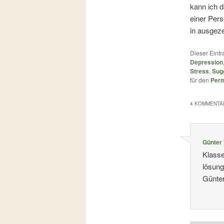
kann ich d
einer Pers
in ausgeze
Dieser Eint
Depression
Stress
,
Sug
für den
Perm
4 KOMMENTAR
Günter
Klasse
lösung
Günte