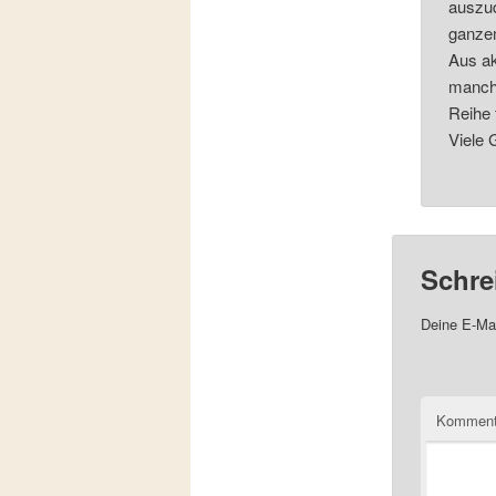
auszud
ganzem
Aus ak
manchm
Reihe 
Viele 
Schre
Deine E-Mai
Komment