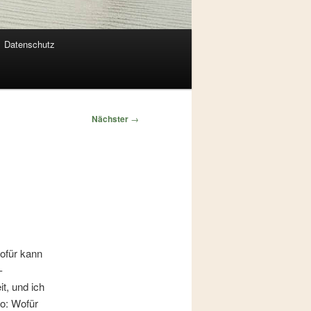
Datenschutz
Nächster
→
Wofür kann
-
t, und ich
so: Wofür