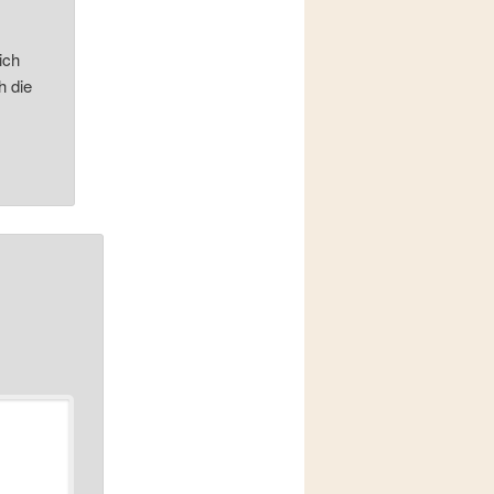
ich
h die