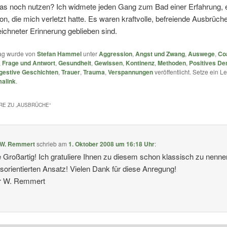
as noch nutzen? Ich widmete jeden Gang zum Bad einer Erfahrung, ei
on, die mich verletzt hatte. Es waren kraftvolle, befreiende Ausbrüche
ichneter Erinnerung geblieben sind.
rag wurde von
Stefan Hammel
unter
Aggression
,
Angst und Zwang
,
Auswege
,
Co
,
Frage und Antwort
,
Gesundheit
,
Gewissen
,
Kontinenz
,
Methoden
,
Positives De
gestive Geschichten
,
Trauer
,
Trauma
,
Verspannungen
veröffentlicht. Setze ein 
alink
.
E ZU „
AUSBRÜCHE
“
 W. Remmert
schrieb
am
1. Oktober 2008 um 16:18 Uhr
:
 Großartig! Ich gratuliere Ihnen zu diesem schon klassisch zu nenn
sorientierten Ansatz! Vielen Dank für diese Anregung!
r W. Remmert