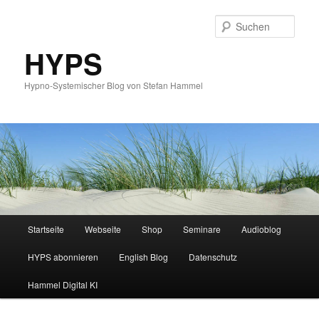
Such
HYPS
Hypno-Systemischer Blog von Stefan Hammel
Hauptmenü
Startseite
Webseite
Shop
Seminare
Audioblog
Zum
Zum
HYPS abonnieren
English Blog
Datenschutz
primären
sekundären
Hammel Digital KI
Inhalt
Inhalt