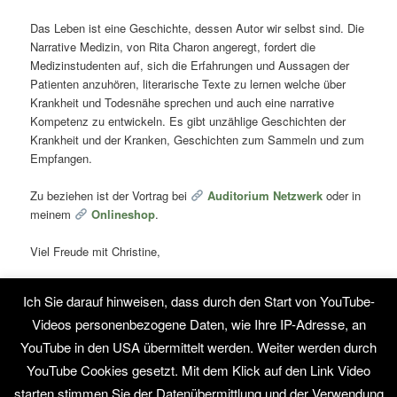
Das Leben ist eine Geschichte, dessen Autor wir selbst sind. Die
Narrative Medizin, von Rita Charon angeregt, fordert die
Medizinstudenten auf, sich die Erfahrungen und Aussagen der
Patienten anzuhören, literarische Texte zu lernen welche über
Krankheit und Todesnähe sprechen und auch eine narrative
Kompetenz zu entwickeln. Es gibt unzählige Geschichten der
Krankheit und der Kranken, Geschichten zum Sammeln und zum
Empfangen.
Zu beziehen ist der Vortrag bei
Auditorium Netzwerk
oder in
meinem
Onlineshop
.
Viel Freude mit Christine,
euer Stefan.
Ich Sie darauf hinweisen, dass durch den Start von YouTube-
Videos personenbezogene Daten, wie Ihre IP-Adresse, an
Dieser Eintrag wurde von
Stefan Hammel
unter
Lernen
,
Methoden
,
Seminare
,
Suggestive Geschichten
,
Systemisches
,
YouTube in den USA übermittelt werden. Weiter werden durch
Therapeutisches Erzählen
,
Webtipp
veröffentlicht. Setze ein
YouTube Cookies gesetzt. Mit dem Klick auf den Link Video
Lesezeichen für den
Permalink
.
starten stimmen Sie der Datenübermittlung und der Verwendung