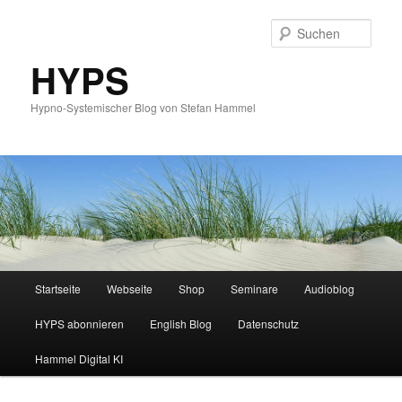
Such
HYPS
Hypno-Systemischer Blog von Stefan Hammel
Hauptmenü
Startseite
Webseite
Shop
Seminare
Audioblog
Zum
Zum
HYPS abonnieren
English Blog
Datenschutz
primären
sekundären
Hammel Digital KI
Inhalt
Inhalt