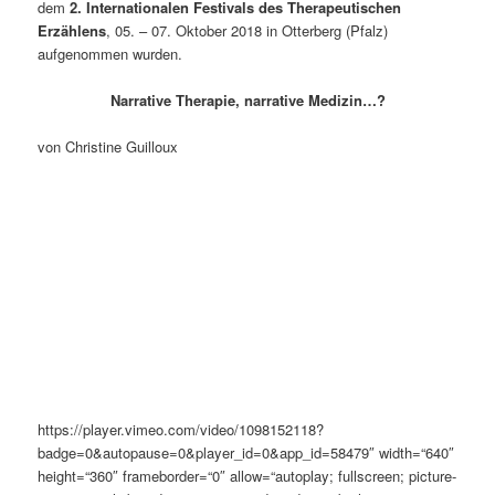
dem
2. Internationalen Festivals des Therapeutischen
Erzählens
, 05. – 07. Oktober 2018 in Otterberg (Pfalz)
aufgenommen wurden.
Narrative Therapie, narrative Medizin…?
von Christine Guilloux
https://player.vimeo.com/video/1098152118?
badge=0&autopause=0&player_id=0&app_id=58479″ width=“640″
height=“360″ frameborder=“0″ allow=“autoplay; fullscreen; picture-