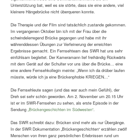
Unterstützung bat, weil es sie störte, dass sie eine andere, viel
kleinere Hängebrücke nicht überqueren konnte.
Die Therapie und der Film sind tatsächlich zustande gekommen.
Im vergangenen Oktober bin ich mit der Frau über die
schwindelerregend Brücke gegangen und habe mit ihr
währenddessen Übungen zur Verfeinerung der erreichten
Ergebnisse gemacht. Ein Fernsehteam des SWR hat uns sehr
einfühlsam begleitet. Der Kameramann lief freihändig Rückwärts
mit dem Gerät auf der Schulter vor uns über die Brücke… eine
eine andere Fernsehkollegin meinte: „Wenn ich da drüber laufen
müsste, würde ich ja eine Brückenphobie KRIEGEN…“
Die Fernsehleute sagen (und das war auch mein Gefühl), der
Dreh sei sehr schön geworden. Am 2. November um 20.15 Uhr
ist er im SWR-Fernsehen zu sehen, als erste Episode in der
Sendung
„Brückengeschichten im Südwesten“
.
Das SWR schreibt dazu: Brücken sind mehr als nur Übergänge.
In der SWR Dokumentation „Brückengeschichten“ erzählen zwölf
Menschen von ihren ganz persönlichen Erlebnissen rund um