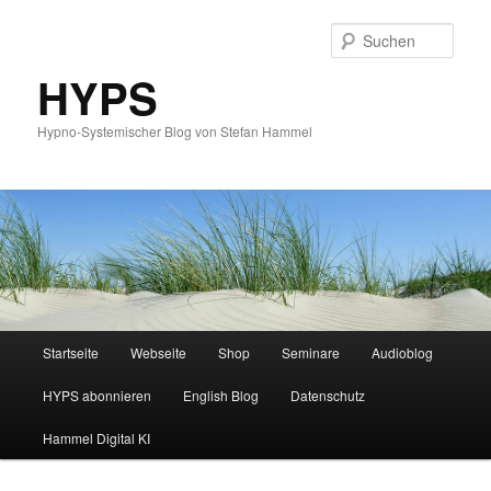
Such
HYPS
Hypno-Systemischer Blog von Stefan Hammel
Hauptmenü
Startseite
Webseite
Shop
Seminare
Audioblog
Zum
Zum
HYPS abonnieren
English Blog
Datenschutz
primären
sekundären
Hammel Digital KI
Inhalt
Inhalt