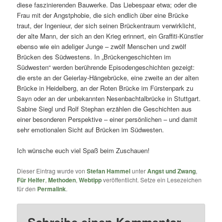
diese faszinierenden Bauwerke. Das Liebespaar etwa; oder die
Frau mit der Angstphobie, die sich endlich über eine Brücke
traut, der Ingenieur, der sich seinen Brückentraum verwirklicht,
der alte Mann, der sich an den Krieg erinnert, ein Graffiti-Künstler
ebenso wie ein adeliger Junge – zwölf Menschen und zwölf
Brücken des Südwestens. In „Brückengeschichten im
Südwesten“ werden berührende Episodengeschichten gezeigt:
die erste an der Geierlay-Hängebrücke, eine zweite an der alten
Brücke in Heidelberg, an der Roten Brücke im Fürstenpark zu
Sayn oder an der unbekannten Nesenbachtalbrücke in Stuttgart.
Sabine Siegl und Rolf Stephan erzählen die Geschichten aus
einer besonderen Perspektive – einer persönlichen – und damit
sehr emotionalen Sicht auf Brücken im Südwesten.
Ich wünsche euch viel Spaß beim Zuschauen!
Dieser Eintrag wurde von
Stefan Hammel
unter
Angst und Zwang
,
Für Helfer
,
Methoden
,
Webtipp
veröffentlicht. Setze ein Lesezeichen
für den
Permalink
.
Schreibe einen Kommentar