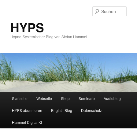
Such
HYPS
Hypno-Systemischer Blog von Stefan Hammel
Hauptmenü
Startseite
Webseite
Shop
Seminare
Audioblog
Zum
Zum
HYPS abonnieren
English Blog
Datenschutz
primären
sekundären
Hammel Digital KI
Inhalt
Inhalt