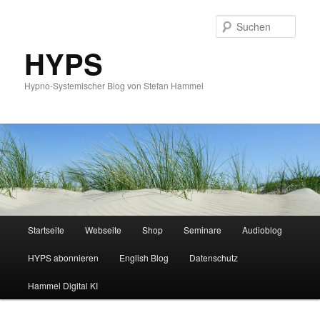
Such
HYPS
Hypno-Systemischer Blog von Stefan Hammel
Hauptmenü
Startseite
Webseite
Shop
Seminare
Audioblog
Zum
Zum
HYPS abonnieren
English Blog
Datenschutz
primären
sekundären
Hammel Digital KI
Inhalt
Inhalt