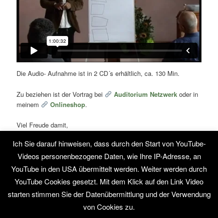
Die Audio- Aufnahme ist in 2 CD´s erhältlich, ca. 130 Min.
Zu beziehen ist der Vortrag bei
Auditorium Netzwerk
oder in
meinem
Onlineshop
.
Viel Freude damit,
Ich Sie darauf hinweisen, dass durch den Start von YouTube-
euer Stefan.
Videos personenbezogene Daten, wie Ihre IP-Adresse, an
Dieser Eintrag wurde von
Stefan Hammel
unter
Coaching
,
Für
YouTube in den USA übermittelt werden. Weiter werden durch
Helfer
,
In eigener Sache
,
Methoden
,
Seminare
,
Suggestive
YouTube Cookies gesetzt. Mit dem Klick auf den Link Video
Geschichten
veröffentlicht. Setze ein Lesezeichen für den
Permalink
.
starten stimmen Sie der Datenübermittlung und der Verwendung
von Cookies zu.
Stolz präsentiert von WordPress