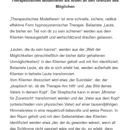
Therapeutisches Modellieren als Arbeit an den Grenzen des
Möglichen
„Therapeutisches Modellieren“ ist eine schnelle, sichere, radikal
effektive Form hypnosystemischer Therapie. Belastete „Leute,
die bisher ein Teil von dir zu sein schienen“ werden aus dem
Klienten herausgestellt und wertschätzend draußen gelassen.
„Leuten, die du sein kannst“, werden aus der „Welt der
Möglichkeiten (einschließlich der bisher dafür gehaltenen
Unmöglichkeiten)“ in den Klienten geholt und mit ihm identifiziert.
Belastete Leute, als die er sich erlebt hat, werden außerhalb des
Klienten in befreite Leute transformiert.
Vom Klienten dissoziiert wird etwa „der Suizidale“, der, der
„skeptisch ist, ob die Therapie ihm hilft“ und „das Bild deines
Vaters in deinem Kopf“. Der Skeptische kann in einen „Minister
für Zuversicht“ transformiert werden und der „Vater aus dem Kopf“
(unterschieden vom physischen Vater) auf einer tausendjährigen
Himmelsreise in eine respektvoll-liebevolle und weise Person. In
den Raum geholt und mit dem Selbsterleben des Klienten
identifiziert werden etwa „der, der du geworden wärest, wenn all
das Schlimme nicht passiert wäre und der du, so erlebt, dann