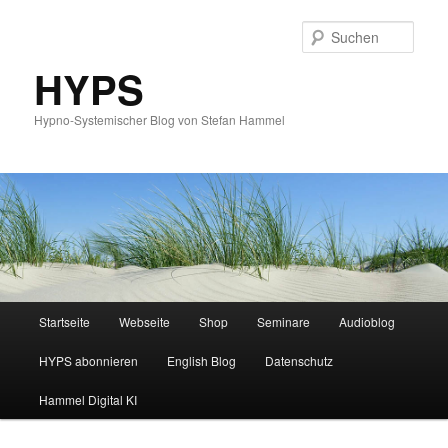
Such
HYPS
Hypno-Systemischer Blog von Stefan Hammel
Hauptmenü
Startseite
Webseite
Shop
Seminare
Audioblog
Zum
Zum
HYPS abonnieren
English Blog
Datenschutz
primären
sekundären
Hammel Digital KI
Inhalt
Inhalt