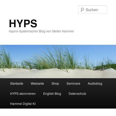
Such
HYPS
Hypno-Systemischer Blog von Stefan Hammel
Hauptmenü
Startseite
Webseite
Shop
Seminare
Audioblog
Zum
Zum
HYPS abonnieren
English Blog
Datenschutz
primären
sekundären
Hammel Digital KI
Inhalt
Inhalt