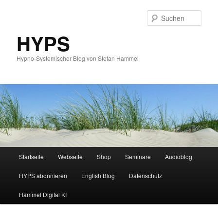
Such
HYPS
Hypno-Systemischer Blog von Stefan Hammel
Hauptmenü
Startseite
Webseite
Shop
Seminare
Audioblog
Zum
Zum
HYPS abonnieren
English Blog
Datenschutz
primären
sekundären
Hammel Digital KI
Inhalt
Inhalt