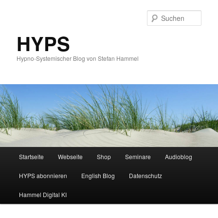
Such
HYPS
Hypno-Systemischer Blog von Stefan Hammel
Hauptmenü
Startseite
Webseite
Shop
Seminare
Audioblog
Zum
Zum
HYPS abonnieren
English Blog
Datenschutz
primären
sekundären
Hammel Digital KI
Inhalt
Inhalt