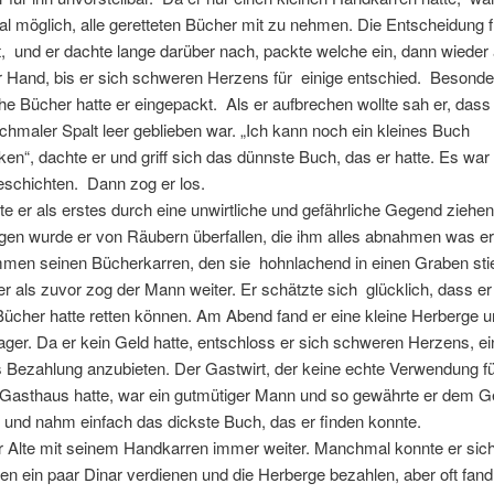
al möglich, alle geretteten Bücher mit zu nehmen. Die Entscheidung f
ht, und er dachte lange darüber nach, packte welche ein, dann wiede
 Hand, bis er sich schweren Herzens für einige entschied. Besonde
che Bücher hatte er eingepackt. Als er aufbrechen wollte sah er, dass
chmaler Spalt leer geblieben war. „Ich kann noch ein kleines Buch
ken“, dachte er und griff sich das dünnste Buch, das er hatte. Es wa
eschichten. Dann zog er los.
 er als erstes durch eine unwirtliche und gefährliche Gegend ziehe
gen wurde er von Räubern überfallen, die ihm alles abnahmen was e
en seinen Bücherkarren, den sie hohnlachend in einen Graben st
 als zuvor zog der Mann weiter. Er schätzte sich glücklich, dass er
Bücher hatte retten können. Am Abend fand er eine kleine Herberge 
ager. Da er kein Geld hatte, entschloss er sich schweren Herzens, ei
 Bezahlung anzubieten. Der Gastwirt, der keine echte Verwendung fü
 Gasthaus hatte, war ein gutmütiger Mann und so gewährte er dem G
 und nahm einfach das dickste Buch, das er finden konnte.
r Alte mit seinem Handkarren immer weiter. Manchmal konnte er sich
ten ein paar Dinar verdienen und die Herberge bezahlen, aber oft fand