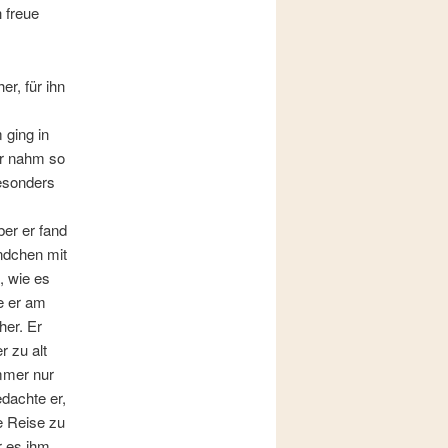
h freue
er, für ihn
 ging in
er nahm so
besonders
er er fand
ndchen mit
, wie es
ie er am
her. Er
r zu alt
mmer nur
edachte er,
e Reise zu
r es ihm