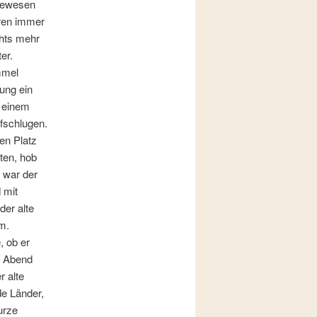
 gewesen
rren immer
chts mehr
er.
mmel
ung ein
h einem
ufschlugen.
en Platz
ten, hob
 war der
 mit
der alte
m.
, ob er
e Abend
r alte
de Länder,
urze