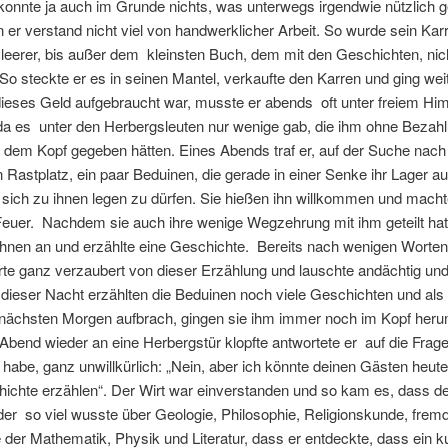
 konnte ja auch im Grunde nichts, was unterwegs irgendwie nützlich
 er verstand nicht viel von handwerklicher Arbeit. So wurde sein Ka
 leerer, bis außer dem kleinsten Buch, dem mit den Geschichten, ni
 So steckte er es in seinen Mantel, verkaufte den Karren und ging weit
dieses Geld aufgebraucht war, musste er abends oft unter freiem Hi
da es unter den Herbergsleuten nur wenige gab, die ihm ohne Bezahl
 dem Kopf gegeben hätten. Eines Abends traf er, auf der Suche nac
 Rastplatz, ein paar Beduinen, die gerade in einer Senke ihr Lager a
, sich zu ihnen legen zu dürfen. Sie hießen ihn willkommen und macht
Feuer. Nachdem sie auch ihre wenige Wegzehrung mit ihm geteilt hat
ihnen an und erzählte eine Geschichte. Bereits nach wenigen Worten
rte ganz verzaubert von dieser Erzählung und lauschte andächtig und
 dieser Nacht erzählten die Beduinen noch viele Geschichten und als 
ächsten Morgen aufbrach, gingen sie ihm immer noch im Kopf heru
Abend wieder an eine Herbergstür klopfte antwortete er auf die Frage
habe, ganz unwillkürlich: „Nein, aber ich könnte deinen Gästen heut
ichte erzählen“. Der Wirt war einverstanden und so kam es, dass de
der so viel wusste über Geologie, Philosophie, Religionskunde, frem
 der Mathematik, Physik und Literatur, dass er entdeckte, dass ein k