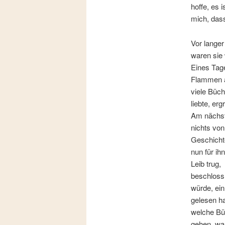
hoffe, es 
mich, dass
Vor langer
waren sie 
Eines Tage
Flammen a
viele Büch
liebte, erg
Am nächst
nichts von
Geschicht
nun für ih
Leib trug,
beschloss,
würde, ei
gelesen ha
welche Bü
gehen, war