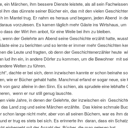
, ein Märchen, ihm bessere Dienste leistete, als all sein Fachwisse
fiel ihm das dünnste seiner Bücher ein, das mit den vielen Geschichte
h im Mantel trug. Er nahm es heraus und begann, jeden Abend in de
daraus vorzulesen. Es kamen täglich mehr Gäste ins Wirtshaus, um
o dass der Wirt ihm anbot, für eine Weile bei ihm zu bleiben.
 wenn der Gelehrte am Abend seine Geschichte erzählt hatte, wuss
Gäste eine zu berichten und so lernte er immer mehr Geschichten ke
en die Leute und fragten, ob denn der Geschichtenerzähler heute w
an lud ihn ein, in andere Dörfer zu kommen, um die Bewohner mit se
andere Welten zu führen.
ht“, dachte er bei sich, denn inzwischen kannte er schon beinahe so 
en, wie er Bücher gehabt hatte. Manchmal erfand er sogar neue, sie
h von ganz alleine in den Sinn. Es schien, als sprudele eine lebhafte Q
eren, wenn er nur still genug lauschte.
en viele Jahre, in denen der Gelehrte, der inzwischen ein Geschicht
h das Land zog und seine Märchen erzählte. Das kleine schmale Bu
r schon lange nicht mehr, aber von all seinen Büchern, war es ihm d
nd er trug es stets bei sich. Es erinnerte ihn daran, dass ein Schat
ht einhergeht mit der Anzahl der Bücher, die man gelesen hat.