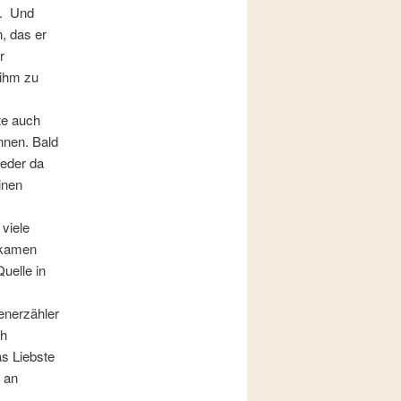
n. Und
n, das er
r
 ihm zu
te auch
nnen. Bald
ieder da
inen
viele
 kamen
uelle in
enerzähler
ch
as Liebste
z an