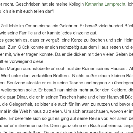
ist recht. Geschrieben hat sie meine Kollegin
Katharina Lamprecht
. Ic
 ich sie mit euch teilen darf!
 Zeit lebte im Oman einmal ein Gelehrter. Er besaß viele hundert Büch
wie seine Familie und er kannte jedes einzelne gut.
s geschah es, dass er vergaß, eine Kerze zu löschen und sein Heim
uf. Zum Glück konnte er sich rechtzeitig aus dem Haus retten und 
er mit, wie er tragen konnte. Da er die dicken mit den vielen Seiten 
riff er vorwiegend diese.
en Morgen durchstöberte er noch mal die Ruinen seines Hauses. Ab
 Wert unter den verkohlten Brettern. Nichts außer einem kleinen Bä
en. Seufzend steckte er es in seine Tasche und begann zu überlegen
n weitergehen sollte. Er besaß nun nichts mehr außer den Kleidern, d
 die paar Dinar, die er in seinen Taschen hatte und einer Handvoll Büc
 die Gelegenheit, so bitter sie auch für ihn war, zu nutzen und bevor e
nmal in die Welt hinaus zu ziehen. Um sich anzuschauen, wovon er i
tte. Er bereitete sich so gut es ging auf seine Reise vor. Vor allem b
cher er mitnehmen sollte. Denn ganz ohne ein Buch auf eine so lang
 für ihn unvorstellbar. Da er nur einen kleinen Handkarren hatte, wa