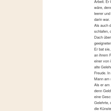
Arbeit. Er
wäre, denn
leerer und
darin war.
Als auch 
schlafen, 
Dach über
geeigneten
Er bat sie
an ihrem 
einer von 
alte Geleh
Freude. In
Mann am n
Als er am 
denn Geld 
eine Gesch
Gelehrte, 
die Künste