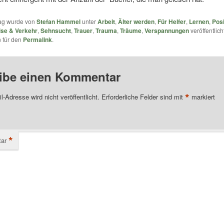
rag wurde von
Stefan Hammel
unter
Arbeit
,
Älter werden
,
Für Helfer
,
Lernen
,
Posi
ise & Verkehr
,
Sehnsucht
,
Trauer
,
Trauma
,
Träume
,
Verspannungen
veröffentlich
 für den
Permalink
.
ibe einen Kommentar
*
l-Adresse wird nicht veröffentlicht.
Erforderliche Felder sind mit
markiert
*
ar