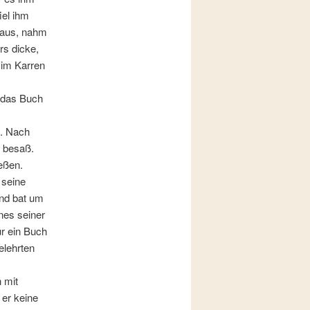
iel ihm
r aus, nahm
rs dicke,
 im Karren
r das Buch
n. Nach
r besaß.
ießen.
 seine
und bat um
nes seiner
r ein Buch
elehrten
 mit
 er keine