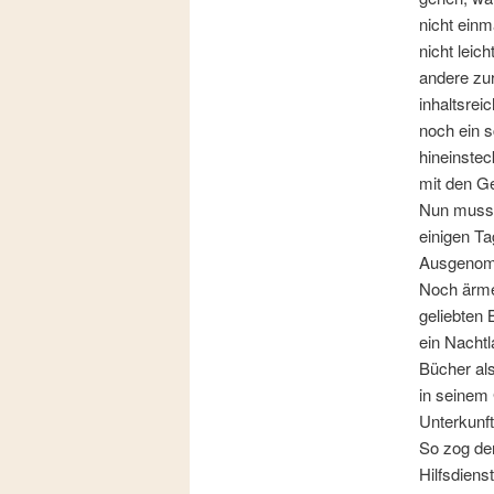
nicht einm
nicht leic
andere zur
inhaltsrei
noch ein s
hineinstec
mit den G
Nun musste
einigen Ta
Ausgenomm
Noch ärmer
geliebten 
ein Nachtl
Bücher als
in seinem
Unterkunft
So zog de
Hilfsdiens