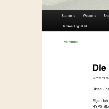
Hauptmenü
Startseite
Webseite
Sh
Zum
Zum
Hammel Digital KI
primären
sekundären
Inhalt
Inhalt
Beitragsnavigation
←
Vorheriger
springen
springen
Die
Veröffentlic
Diese Gesc
Eigentlich
HYPS-Blog