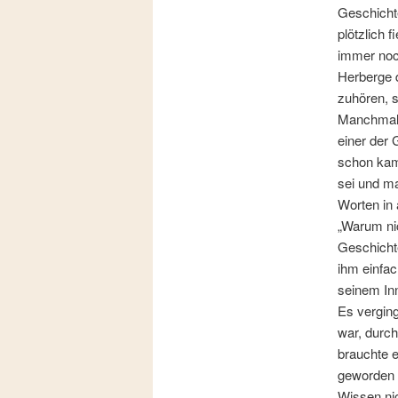
Geschichte
plötzlich 
immer noc
Herberge 
zuhören, s
Manchmal,
einer der 
schon kam
sei und m
Worten in 
„Warum nic
Geschicht
ihm einfac
seinem Inn
Es verging
war, durc
brauchte e
geworden u
Wissen nic