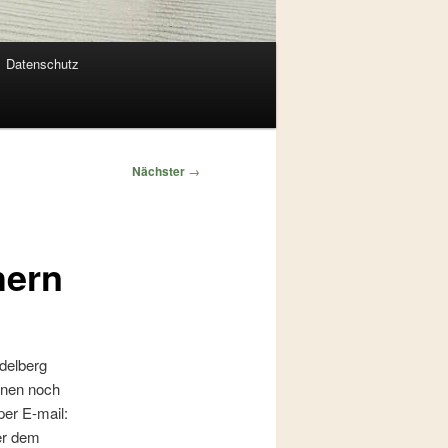
Datenschutz
Nächster
→
hern
idelberg
nnen noch
er E-mail:
ter dem