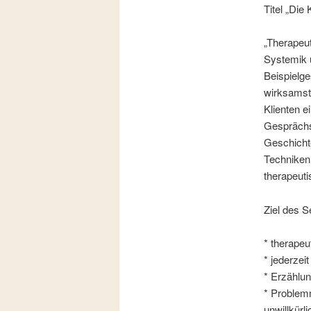
Titel „Die
„Therapeut
Systemik 
Beispielge
wirksamst
Klienten e
Gesprächs
Geschicht
Techniken,
therapeut
Ziel des S
* therapeu
* jederzei
* Erzählun
* Problemm
unwillkürli