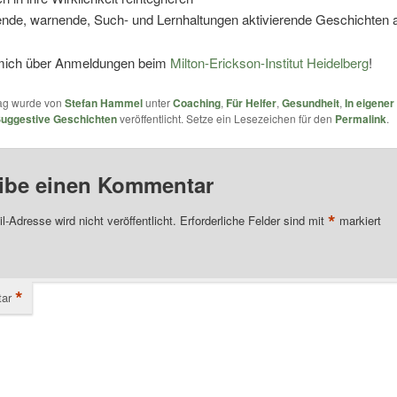
ende, warnende, Such- und Lernhaltungen aktivierende Geschichten a
 mich über Anmeldungen beim
Milton-Erickson-Institut Heidelberg
!
rag wurde von
Stefan Hammel
unter
Coaching
,
Für Helfer
,
Gesundheit
,
In eigene
uggestive Geschichten
veröffentlicht. Setze ein Lesezeichen für den
Permalink
.
ibe einen Kommentar
*
l-Adresse wird nicht veröffentlicht.
Erforderliche Felder sind mit
markiert
*
ar