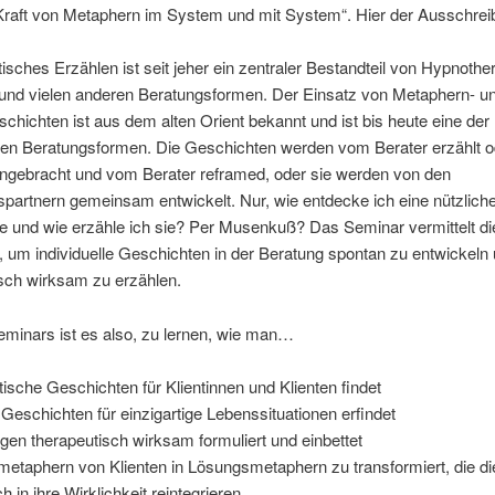
 Kraft von Metaphern im System und mit System“. Hier der Ausschrei
isches Erzählen ist seit jeher ein zentraler Bestandteil von Hypnother
und vielen anderen Beratungsformen. Der Einsatz von Metaphern- u
schichten ist aus dem alten Orient bekannt und ist bis heute eine der
en Beratungsformen. Die Geschichten werden vom Berater erzählt 
ingebracht und vom Berater reframed, oder sie werden von den
partnern gemeinsam entwickelt. Nur, wie entdecke ich eine nützlich
e und wie erzähle ich sie? Per Musenkuß? Das Seminar vermittelt di
 um individuelle Geschichten in der Beratung spontan zu entwickeln 
isch wirksam zu erzählen.
eminars ist es also, zu lernen, wie man…
tische Geschichten für Klientinnen und Klienten findet
t Geschichten für einzigartige Lebenssituationen erfindet
gen therapeutisch wirksam formuliert und einbettet
etaphern von Klienten in Lösungsmetaphern zu transformiert, die d
ch in ihre Wirklichkeit reintegrieren