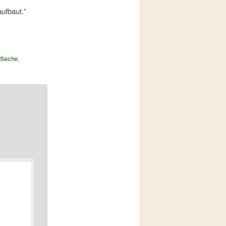
ufbaut.“
r Sache
,