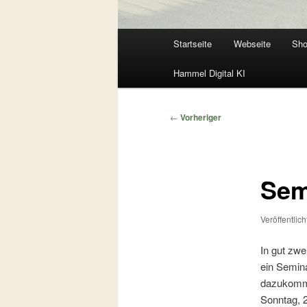
Hauptmenü
Startseite
Webseite
Sh
Zum
Zum
Hammel Digital KI
primären
sekundären
Inhalt
Inhalt
Beitragsnavigation
←
Vorheriger
springen
springen
Sem
Veröffentlic
In gut zwe
ein Semin
dazukom
Sonntag, 2