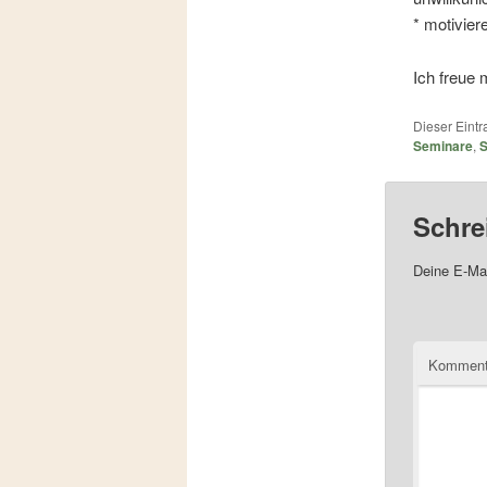
* motivier
Ich freue
Dieser Eint
Seminare
,
S
Schre
Deine E-Mai
Komment