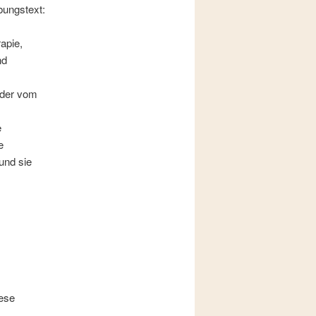
bungstext:
apie,
nd
oder vom
e
e
und sie
iese