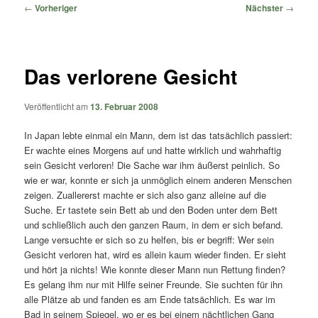
springen
springen
Beitragsnavigation
←
Vorheriger
Nächster
→
Das verlorene Gesicht
Veröffentlicht am
13. Februar 2008
In Japan lebte einmal ein Mann, dem ist das tatsächlich passiert:
Er wachte eines Morgens auf und hatte wirklich und wahrhaftig
sein Gesicht verloren! Die Sache war ihm äußerst peinlich. So
wie er war, konnte er sich ja unmöglich einem anderen Menschen
zeigen. Zuallererst machte er sich also ganz alleine auf die
Suche. Er tastete sein Bett ab und den Boden unter dem Bett
und schließlich auch den ganzen Raum, in dem er sich befand.
Lange versuchte er sich so zu helfen, bis er begriff: Wer sein
Gesicht verloren hat, wird es allein kaum wieder finden. Er sieht
und hört ja nichts! Wie konnte dieser Mann nun Rettung finden?
Es gelang ihm nur mit Hilfe seiner Freunde. Sie suchten für ihn
alle Plätze ab und fanden es am Ende tatsächlich. Es war im
Bad in seinem Spiegel, wo er es bei einem nächtlichen Gang