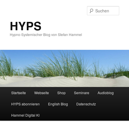
Such
HYPS
Hypno-Systemischer Blog von Stefan Hammel
Hauptmenü
Startseite
Webseite
Shop
Seminare
Audioblog
Zum
Zum
HYPS abonnieren
English Blog
Datenschutz
primären
sekundären
Hammel Digital KI
Inhalt
Inhalt