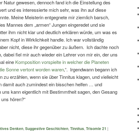
er Natur gewesen, dennoch fand ich die Einstellung des
 und es interessierte mich sehr, was ihn auf diese
nte. Meine Meisterin entgegnete mir ziemlich barsch,
r des Mannes dem „armen“ Jungen eingeredet und sie
tter ihm nicht klar und deutlich erklären würde, um was es
nem Kopf in Wirklichkeit handle. Ich war vollständig
ber nicht, diese ihr gegenüber zu äußern. Ich dachte noch
 dabei fiel mir auch wieder ein Lehrer von mir ein, der uns
mal eine
Komposition vorspielte in welcher die Planeten
ie Sonne vertont worden waren
‚“. Irgendwann begann ich
zu erzählen, wenn sie über Tinnitus klagen, und vielleicht
n damit auch zumindest ein bisschen helfen … und
 uns kann eigentlich mit Bestimmtheit sagen, den Gesang
 uns hören?“
tives Denken
,
Suggestive Geschichten
,
Tinnitus
,
Trisomie 21
|