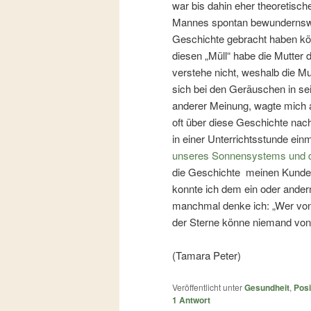
war bis dahin eher theoretisch
Mannes spontan bewundernswert
Geschichte gebracht haben kön
diesen „Müll“ habe die Mutte
verstehe nicht, weshalb die Mu
sich bei den Geräuschen in sei
anderer Meinung, wagte mich a
oft über diese Geschichte nach,
in einer Unterrichtsstunde ein
unseres Sonnensystems und d
die Geschichte meinen Kunden 
konnte ich dem ein oder ander
manchmal denke ich: „Wer von
der Sterne könne niemand von
(Tamara Peter)
Veröffentlicht unter
Gesundheit
,
Posi
1
Antwort