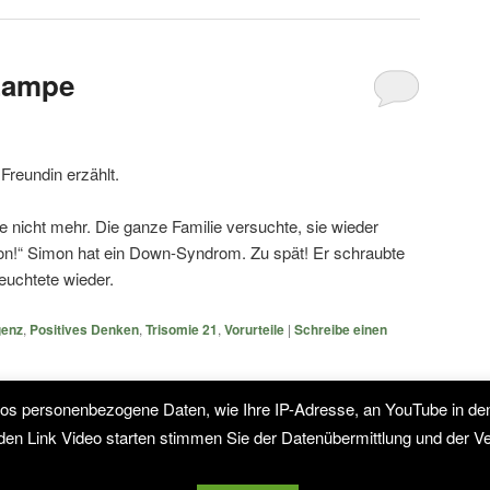
Lampe
Freundin erzählt.
nicht mehr. Die ganze Familie versuchte, sie wieder
mon!“ Simon hat ein Down-Syndrom. Zu spät! Er schraubte
euchtete wieder.
igenz
,
Positives Denken
,
Trisomie 21
,
Vorurteile
|
Schreibe einen
deos personenbezogene Daten, wie Ihre IP-Adresse, an YouTube in d
f den Link Video starten stimmen Sie der Datenübermittlung und der 
Stolz präsentiert von WordPress