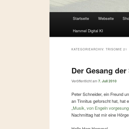
Hauptmenü
Startseite
Webseite
Sh
Zum
Zum
Hammel Digital KI
primären
sekundären
Inhalt
Inhalt
KATEGORIEARCHIV:
TRISOMIE 21
springen
springen
Der Gesang der 
Veröffentlicht am
7. Juli 2010
Peter Schneider, ein Freund un
an Tinnitus geforscht hat, hat 
„Musik, von Engeln vorgesung
Nachmittag hat mir eine Hörger
Hallo Herr Hammel,