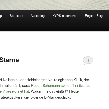
op
Seminare
Audioblog
HYPS abonnieren
English Blog
Sterne
1
d Kollege an der Heidelberger Neurologischen Klinik, der
einmal erzählt, dass
Robert Schumann seinen Tinnitus als
en“ bezeichnet hat
. Warum mir das einfällt? Heute
äteakustikerin die folgende E-Mail geschickt.