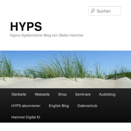
Such
HYPS
Hypno-Systemischer Blog von Stefan Hammel
Hauptmenü
Startseite
Webseite
Shop
Seminare
Audioblog
Zum
Zum
HYPS abonnieren
English Blog
Datenschutz
primären
sekundären
Hammel Digital KI
Inhalt
Inhalt