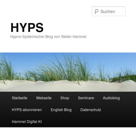
Such
HYPS
Hypno-Systemischer Blog von Stefan Hammel
Hauptmenü
Startseite
Webseite
Shop
Seminare
Audioblog
Zum
Zum
HYPS abonnieren
English Blog
Datenschutz
primären
sekundären
Hammel Digital KI
Inhalt
Inhalt