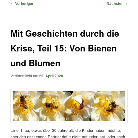
springen
springen
Beitragsnavigation
←
Vorheriger
Nächster
→
Mit Geschichten durch die
Krise, Teil 15: Von Bienen
und Blumen
Veröffentlicht am
25. April 2020
Einer Frau, etwas über 30 Jahre alt, die Kinder haben möchte,
aber den passenden Partner dafür nicht gefunden hat, oder noch