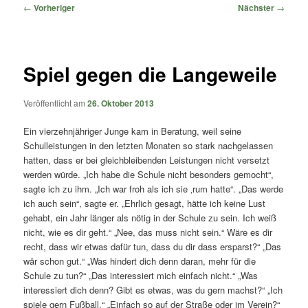
springen
springen
Beitragsnavigation
←
Vorheriger
Nächster
→
Spiel gegen die Langeweile
Veröffentlicht am
26. Oktober 2013
Ein vierzehnjähriger Junge kam in Beratung, weil seine
Schulleistungen in den letzten Monaten so stark nachgelassen
hatten, dass er bei gleichbleibenden Leistungen nicht versetzt
werden würde. „Ich habe die Schule nicht besonders gemocht“,
sagte ich zu ihm. „Ich war froh als ich sie ‚rum hatte“. „Das werde
ich auch sein“, sagte er. „Ehrlich gesagt, hätte ich keine Lust
gehabt, ein Jahr länger als nötig in der Schule zu sein. Ich weiß
nicht, wie es dir geht.“ „Nee, das muss nicht sein.“ Wäre es dir
recht, dass wir etwas dafür tun, dass du dir dass ersparst?“ „Das
wär schon gut.“ „Was hindert dich denn daran, mehr für die
Schule zu tun?“ „Das interessiert mich einfach nicht.“ „Was
interessiert dich denn? Gibt es etwas, was du gern machst?“ „Ich
spiele gern Fußball.“ „Einfach so auf der Straße oder im Verein?“