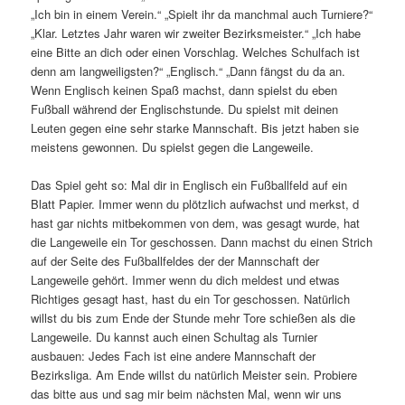
„Ich bin in einem Verein.“ „Spielt ihr da manchmal auch Turniere?“
„Klar. Letztes Jahr waren wir zweiter Bezirksmeister.“ „Ich habe
eine Bitte an dich oder einen Vorschlag. Welches Schulfach ist
denn am langweiligsten?“ „Englisch.“ „Dann fängst du da an.
Wenn Englisch keinen Spaß machst, dann spielst du eben
Fußball während der Englischstunde. Du spielst mit deinen
Leuten gegen eine sehr starke Mannschaft. Bis jetzt haben sie
meistens gewonnen. Du spielst gegen die Langeweile.
Das Spiel geht so: Mal dir in Englisch ein Fußballfeld auf ein
Blatt Papier. Immer wenn du plötzlich aufwachst und merkst, d
hast gar nichts mitbekommen von dem, was gesagt wurde, hat
die Langeweile ein Tor geschossen. Dann machst du einen Strich
auf der Seite des Fußballfeldes der der Mannschaft der
Langeweile gehört. Immer wenn du dich meldest und etwas
Richtiges gesagt hast, hast du ein Tor geschossen. Natürlich
willst du bis zum Ende der Stunde mehr Tore schießen als die
Langeweile. Du kannst auch einen Schultag als Turnier
ausbauen: Jedes Fach ist eine andere Mannschaft der
Bezirksliga. Am Ende willst du natürlich Meister sein. Probiere
das bitte aus und sag mir beim nächsten Mal, wenn wir uns