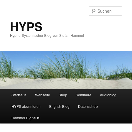
Such
HYPS
Hypno-Systemischer Blog von Stefan Hammel
Hauptmenü
Startseite
Webseite
Shop
Seminare
Audioblog
Zum
Zum
HYPS abonnieren
English Blog
Datenschutz
primären
sekundären
Hammel Digital KI
Inhalt
Inhalt