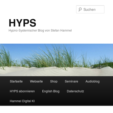
Such
HYPS
Hypno-Systemischer Blog von Stefan Hammel
Hauptmenü
Startseite
Webseite
Shop
Seminare
Audioblog
Zum
Zum
HYPS abonnieren
English Blog
Datenschutz
primären
sekundären
Hammel Digital KI
Inhalt
Inhalt