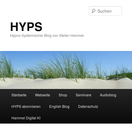
Such
HYPS
Hypno-Systemischer Blog von Stefan Hammel
Hauptmenü
Startseite
Webseite
Shop
Seminare
Audioblog
Zum
Zum
HYPS abonnieren
English Blog
Datenschutz
primären
sekundären
Hammel Digital KI
Inhalt
Inhalt