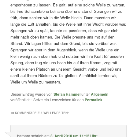
emporheben zu lassen. Es galt, auf eine solche Welle zu warten,
bis ihre Schaumkrone beinahe über uns stand. Sprangen wir zu
früh, dann sanken wir in die Welle hinein. Dann mussten wir
lange die Luft anhalten, bis die Welle mit ihrer Wucht vorüber war.
Sprangen wir zu spät, konnte es passieren, dass wir gar nicht
mehr nach oben kamen. Die Welle presste uns mit auf den
Strand. Wir lagen hilflos auf dem Grund, bis sie vorüber war.
Sprangen wir aber in dem Augenblick, wenn die Welle uns ein
klein wenig nach oben hob und nutzten wir ihre Kraft für unseren
Sprung, dann trug sie uns hoch bis auf ihren Kamm, zog mit
einem kleinen Platsch an unserem Gesicht vorbei und ließ uns
sanft auf ihrem Rücken zu Tal gleiten. Allmählich lernten wir,
Welle um Welle zu meistern.
Dieser Eintrag wurde von
Stefan Hammel
unter
Allgemein
veröffentlicht. Setze ein Lesezeichen für den
Permalink
.
10 KOMMENTARE ZU „
WELLENREITEN
“
barbara
schrieb
am
3. April 2010 um 11:12 Uhr
: