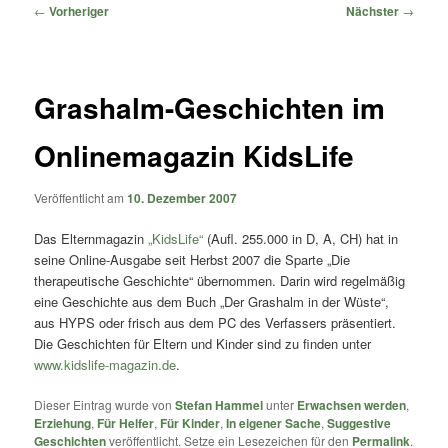
springen
springen
Beitragsnavigation
←
Vorheriger
Nächster
→
Grashalm-Geschichten im
Onlinemagazin KidsLife
Veröffentlicht am
10. Dezember 2007
Das Elternmagazin
„KidsLife“
(Aufl. 255.000 in D, A, CH) hat in
seine Online-Ausgabe seit Herbst 2007 die Sparte „Die
therapeutische Geschichte“ übernommen. Darin wird regelmäßig
eine Geschichte aus dem Buch „Der Grashalm in der Wüste“,
aus HYPS oder frisch aus dem PC des Verfassers präsentiert.
Die Geschichten für Eltern und Kinder sind zu finden unter
www.kidslife-magazin.de
.
Dieser Eintrag wurde von
Stefan Hammel
unter
Erwachsen werden
,
Erziehung
,
Für Helfer
,
Für Kinder
,
In eigener Sache
,
Suggestive
Geschichten
veröffentlicht. Setze ein Lesezeichen für den
Permalink
.