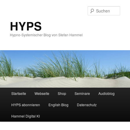
Such
HYPS
Hypno-Systemischer Blog von Stefan Hammel
Hauptmenü
Startseite
Webseite
Shop
Seminare
Audioblog
Zum
Zum
HYPS abonnieren
English Blog
Datenschutz
primären
sekundären
Hammel Digital KI
Inhalt
Inhalt