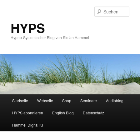
Such
HYPS
Hypno-Systemischer Blog von Stefan Hammel
Hauptmenü
Startseite
Webseite
Shop
Seminare
Audioblog
Zum
Zum
HYPS abonnieren
English Blog
Datenschutz
primären
sekundären
Hammel Digital KI
Inhalt
Inhalt