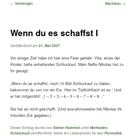
springen
springen
Beitragsnavigation
←
Vorheriger
Nächster
→
Wenn du es schaffst I
Veröffentlicht am
31. Mai 2007
Vor einiger Zeit habe ich hier eine Feier gehabt. Vita, eines der
Kinder, hatte anhaltenden Schluckauf. Mein Neffe Nikolas hat zu
ihr gesagt:
„Wenn du es schaffst, noch 10 Mal Schluckauf zu haben,
bekommst du von mir ein Eis. Hier im Tiefkühlfach ist es.“ Und
er hat mitgezählt: „1 – 2 – 3 – 4 – 5 – 6 – 7 – 8 – 9…“
Sie hat es nicht geschafft. (Und ausnahmsweise hat Nikolas ihr
trotzdem Eis gegeben.)
Dieser Eintrag wurde von
Stefan Hammel
unter
Methoden
,
Schluckauf
veröffentlicht. Setze ein Lesezeichen für den
Permalink
.