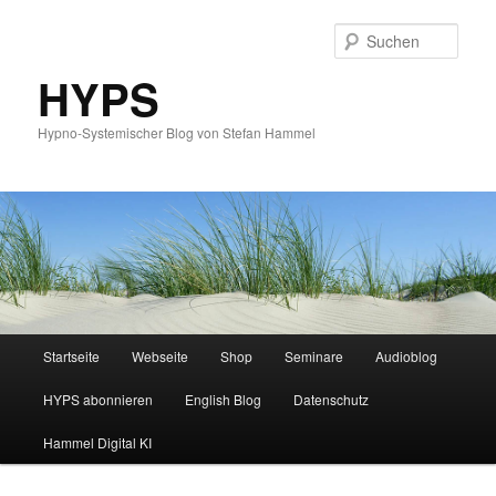
Such
HYPS
Hypno-Systemischer Blog von Stefan Hammel
Hauptmenü
Startseite
Webseite
Shop
Seminare
Audioblog
Zum
Zum
HYPS abonnieren
English Blog
Datenschutz
primären
sekundären
Hammel Digital KI
Inhalt
Inhalt