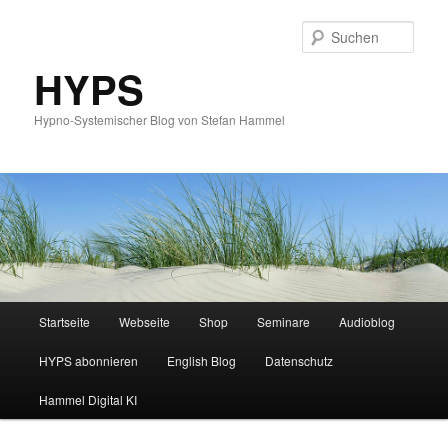
Such
HYPS
Hypno-Systemischer Blog von Stefan Hammel
Hauptmenü
Startseite
Webseite
Shop
Seminare
Audioblog
Zum
Zum
HYPS abonnieren
English Blog
Datenschutz
primären
sekundären
Hammel Digital KI
Inhalt
Inhalt