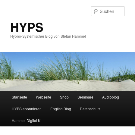
Such
HYPS
Hypno-Systemischer Blog von Stefan Hammel
Hauptmenü
Startseite
Webseite
Shop
Seminare
Audioblog
Zum
Zum
HYPS abonnieren
English Blog
Datenschutz
primären
sekundären
Hammel Digital KI
Inhalt
Inhalt