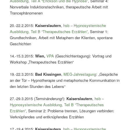
Ausbildung, Teil A “Erickson und die Hypnose”
, Seminar 4:
Nonverbale Induktionstechniken, therapeutische Arbeit mit
Trancephänomenen
20.-22.2.2015:
Kaiserslautern
,
hsb – Hypnosystemische
Ausbildung, Teil B “Therapeutisches Erzählen”
, Seminar 1:
Grundtechniken, Arbeit mit Metaphern der Klienten, spontane
Geschichten
14.-15.3.2015:
Wien
,
VPA
(Geschichtentagung): Vortrag und
Workshop „Therapeutisches Erzählen“
19.-22.3.2015:
Bad Kissingen
,
MEG-Jahrestagung
: „Gespräche
an der Tür – Hypnotherapie und metaphorische Kommunikation in
den letzten Stunden des Lebens“
27.-29.3.2015 (
Terminänderung!
):
Kaiserslautern
,
hsb –
Hypnosystemische Ausbildung, Teil B “Therapeutisches
Erzählen”
, Seminar 2: Probleme trennen, Lösungen verbinden:
Verknüpfendes und entknüpfendes Erzählen
17.-19.4.2015:
Kaiserslautern
,
hsb – Hypnosystemische