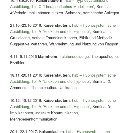
16.-18.9.2016:
Kaiserslautern
,
hsb – Hypnosystemische
Ausbildung, Teil C “Therapeutisches Modellieren”
, Seminar
4:Verbale Implikationen nutzen. Schmerz, somatische Anliegen
21.10.-23.10.2016:
Kaiserslautern
,
hsb – Hypnosystemische
Ausbildung, Teil A “Erickson und die Hypnose”
, Seminar 1:
Grundlagen, verbale Tranceinduktionen, Ethik und Methodik,
Suggestive Verfahren, Wahrnehmung und Nutzung von Rapport
4.11.-5.11.2016
Mannheim
,
Telefonseelsorge
, Therapeutisches
Erzählen
18.11.-20.11.2016:
Kaiserslautern
,
hsb – Hypnosystemische
Ausbildung, Teil A “Erickson und die Hypnose”
, Seminar 2:
Anamnese, Therapieaufbau, Utilisation
16.12.-18.12.2016:
Kaiserslautern
,
hsb – Hypnosystemische
Ausbildung, Teil A “Erickson und die Hypnose”
, Seminar 3:
Implikationen, indirekte Kommunikation,
Mehrebenenkommunikation
20.1.-22.1.2017: Kaiserslautern,
hsb – Hypnosystemische