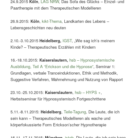
24.9.2015
Köln
,
LAG NRW
, Das Sofa des Glücks – Einzel- und
Paartherapie mit dem Therapeutischen Modellieren
26.9.2015:
Köln
,
kikt-Thema
, Landkarten des Lebens –
Lebensgeschichten neu deuten
2.10.-3.10.2015
Heidelberg,
IGST
, „Wie sag ich’s meinem
Kinde? – Therapeutisches Erzählen mit Kindern
16.-18.10.2015:
Kaiserslautern
,
hsb – Hypnosystemische
Ausbildung, Teil A “Erickson und die Hypnose”
, Seminar 1:
Grundlagen, verbale Tranceinduktionen, Ethik und Methodik,
Suggestive Verfahren, Wahrnehmung und Nutzung von Rapport
23.10.-25.10.2015:
Kaiserslautern
,
hsb – HYPS +
,
Herbstseminar für Hypnosystemisch Fortgeschrittene
5.11.-8.11.2015:
Heidelberg
,
Teile-Tagung
, Die Leute, die ich
sein kann – Therapeutisches Modellieren als wache und
körperfokussierte Form Erickson’scher Hypnotherapie
16.11.-17.11.2015:
München
,
istob
, Die Leute, die ich sein kann.