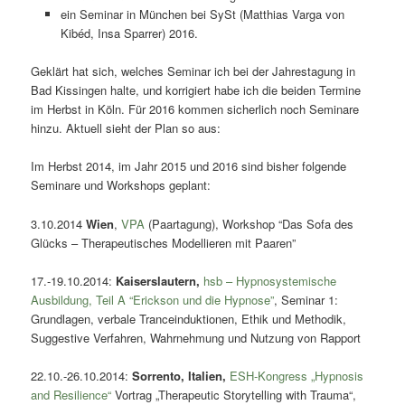
ein Seminar in München bei SySt (Matthias Varga von
Kibéd, Insa Sparrer) 2016.
Geklärt hat sich, welches Seminar ich bei der Jahrestagung in
Bad Kissingen halte, und korrigiert habe ich die beiden Termine
im Herbst in Köln. Für 2016 kommen sicherlich noch Seminare
hinzu. Aktuell sieht der Plan so aus:
Im Herbst 2014, im Jahr 2015 und 2016 sind bisher folgende
Seminare und Workshops geplant:
3.10.2014
Wien
,
VPA
(Paartagung), Workshop “Das Sofa des
Glücks – Therapeutisches Modellieren mit Paaren”
17.-19.10.2014:
Kaiserslautern
,
hsb – Hypnosystemische
Ausbildung, Teil A “Erickson und die Hypnose”
, Seminar 1:
Grundlagen, verbale Tranceinduktionen, Ethik und Methodik,
Suggestive Verfahren, Wahrnehmung und Nutzung von Rapport
22.10.-26.10.2014:
Sorrento
, Italien,
ESH-Kongress „Hypnosis
and Resilience“
Vortrag „Therapeutic Storytelling with Trauma“,