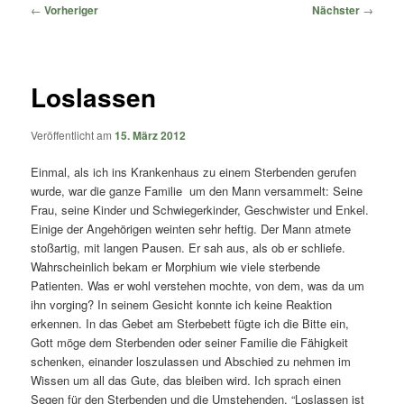
springen
springen
Beitragsnavigation
←
Vorheriger
Nächster
→
Loslassen
Veröffentlicht am
15. März 2012
Einmal, als ich ins Krankenhaus zu einem Sterbenden gerufen
wurde, war die ganze Familie um den Mann versammelt: Seine
Frau, seine Kinder und Schwiegerkinder, Geschwister und Enkel.
Einige der Angehörigen weinten sehr heftig. Der Mann atmete
stoßartig, mit langen Pausen. Er sah aus, als ob er schliefe.
Wahrscheinlich bekam er Morphium wie viele sterbende
Patienten. Was er wohl verstehen mochte, von dem, was da um
ihn vorging? In seinem Gesicht konnte ich keine Reaktion
erkennen. In das Gebet am Sterbebett fügte ich die Bitte ein,
Gott möge dem Sterbenden oder seiner Familie die Fähigkeit
schenken, einander loszulassen und Abschied zu nehmen im
Wissen um all das Gute, das bleiben wird. Ich sprach einen
Segen für den Sterbenden und die Umstehenden. “Loslassen ist