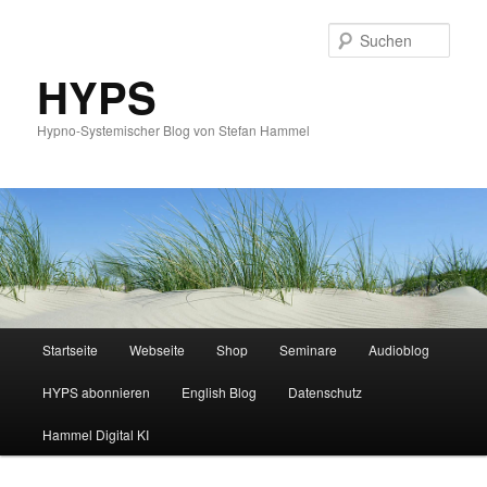
Such
HYPS
Hypno-Systemischer Blog von Stefan Hammel
Hauptmenü
Startseite
Webseite
Shop
Seminare
Audioblog
Zum
Zum
HYPS abonnieren
English Blog
Datenschutz
primären
sekundären
Hammel Digital KI
Inhalt
Inhalt