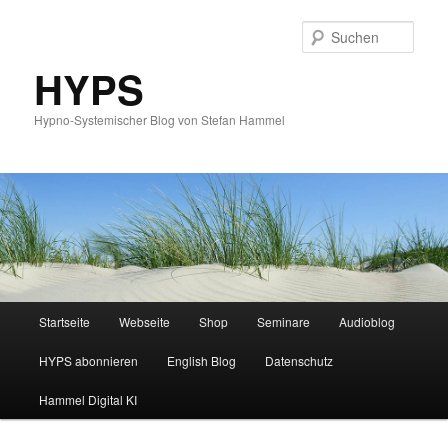
Such
HYPS
Hypno-Systemischer Blog von Stefan Hammel
Hauptmenü
Startseite
Webseite
Shop
Seminare
Audioblog
Zum
Zum
HYPS abonnieren
English Blog
Datenschutz
primären
sekundären
Hammel Digital KI
Inhalt
Inhalt