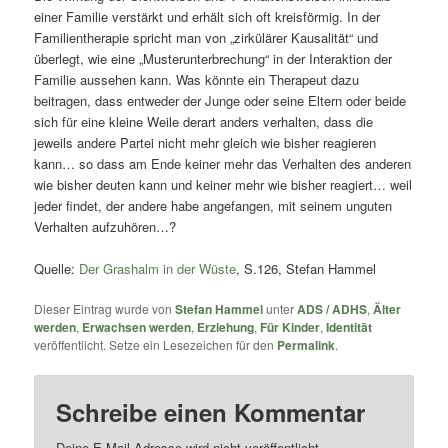
einer Familie verstärkt und erhält sich oft kreisförmig. In der
Familientherapie spricht man von „zirkülärer Kausalität“ und
überlegt, wie eine „Musterunterbrechung“ in der Interaktion der
Familie aussehen kann. Was könnte ein Therapeut dazu
beitragen, dass entweder der Junge oder seine Eltern oder beide
sich für eine kleine Weile derart anders verhalten, dass die
jeweils andere Partei nicht mehr gleich wie bisher reagieren
kann… so dass am Ende keiner mehr das Verhalten des anderen
wie bisher deuten kann und keiner mehr wie bisher reagiert… weil
jeder findet, der andere habe angefangen, mit seinem unguten
Verhalten aufzuhören…?
Quelle:
Der Grashalm in der Wüste
, S.126, Stefan Hammel
Dieser Eintrag wurde von
Stefan Hammel
unter
ADS / ADHS
,
Älter
werden
,
Erwachsen werden
,
Erziehung
,
Für Kinder
,
Identität
veröffentlicht. Setze ein Lesezeichen für den
Permalink
.
Schreibe einen Kommentar
Deine E-Mail-Adresse wird nicht veröffentlicht.