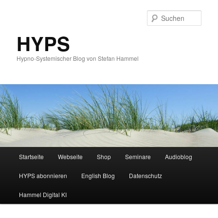
Such
HYPS
Hypno-Systemischer Blog von Stefan Hammel
Hauptmenü
Startseite
Webseite
Shop
Seminare
Audioblog
Zum
Zum
HYPS abonnieren
English Blog
Datenschutz
primären
sekundären
Hammel Digital KI
Inhalt
Inhalt