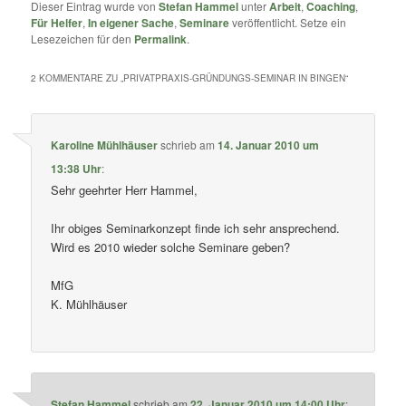
Dieser Eintrag wurde von
Stefan Hammel
unter
Arbeit
,
Coaching
,
Für Helfer
,
In eigener Sache
,
Seminare
veröffentlicht. Setze ein
Lesezeichen für den
Permalink
.
2 KOMMENTARE ZU „
PRIVATPRAXIS-GRÜNDUNGS-SEMINAR IN BINGEN
“
Karoline Mühlhäuser
schrieb
am
14. Januar 2010 um
13:38 Uhr
:
Sehr geehrter Herr Hammel,
Ihr obiges Seminarkonzept finde ich sehr ansprechend.
Wird es 2010 wieder solche Seminare geben?
MfG
K. Mühlhäuser
Stefan Hammel
schrieb
am
22. Januar 2010 um 14:00 Uhr
: